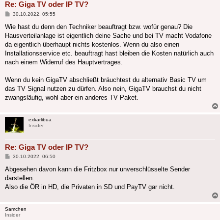
Re: Giga TV oder IP TV?
Beitrag
30.10.2022, 05:55
Wie hast du denn den Techniker beauftragt bzw. wofür genau? Die
Hausverteilanlage ist eigentlich deine Sache und bei TV macht Vodafone
da eigentlich überhaupt nichts kostenlos. Wenn du also einen
Installationsservice etc. beauftragt hast bleiben die Kosten natürlich auch
nach einem Widerruf des Hauptvertrages.
Wenn du kein GigaTV abschließt bräuchtest du alternativ Basic TV um
das TV Signal nutzen zu dürfen. Also nein, GigaTV brauchst du nicht
zwangsläufig, wohl aber ein anderes TV Paket.
exkarlibua
Insider
Re: Giga TV oder IP TV?
Beitrag
30.10.2022, 06:50
Abgesehen davon kann die Fritzbox nur unverschlüsselte Sender
darstellen.
Also die ÖR in HD, die Privaten in SD und PayTV gar nicht.
Samchen
Insider