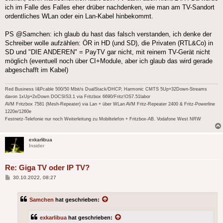
ich im Falle des Falles eher drüber nachdenken, wie man am TV-Sandort
ordentliches WLan oder ein Lan-Kabel hinbekommt.
PS @Samchen: ich glaub du hast das falsch verstanden, ich denke der
Schreiber wolle aufzählen: ÖR in HD (und SD), die Privaten (RTL&Co) in
SD und "DIE ANDEREN" = PayTV gar nicht, mit reinem TV-Gerät nicht
möglich (eventuell noch über CI+Module, aber ich glaub das wird gerade
abgeschafft im Kabel)
Red Business I&Pcable 500/50 Mbit/s DualStack/DHCP, Harmonic CMTS 5Up+32Down-Streams
davon 1xUp+2xDown DOCSIS3.1 via Fritzbox 6690/Fritz!OS7.51labor
AVM Fritzbox 7581 (Mesh-Repeater) via Lan + über WLan AVM Fritz-Repeater 2400 & Fritz-Powerline
1220e/1260e
Festnetz-Telefonie nur noch Weiterleitung zu Mobiltelefon + Fritzbox-AB. Vodafone West NRW
exkarlibua
Insider
Re: Giga TV oder IP TV?
Beitrag
30.10.2022, 08:27
Samchen
hat geschrieben:
exkarlibua
hat geschrieben: