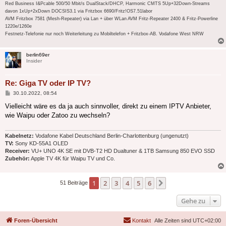
Red Business I&Pcable 500/50 Mbit/s DualStack/DHCP, Harmonic CMTS 5Up+32Down-Streams
davon 1xUp+2xDown DOCSIS3.1 via Fritzbox 6690/Fritz!OS7.51labor
AVM Fritzbox 7581 (Mesh-Repeater) via Lan + über WLan AVM Fritz-Repeater 2400 & Fritz-Powerline
1220e/1260e
Festnetz-Telefonie nur noch Weiterleitung zu Mobiltelefon + Fritzbox-AB. Vodafone West NRW
berlin69er
Insider
Re: Giga TV oder IP TV?
Beitrag
30.10.2022, 08:54
Vielleicht wäre es da ja auch sinnvoller, direkt zu einem IPTV Anbieter,
wie Waipu oder Zatoo zu wechseln?
Kabelnetz:
Vodafone Kabel Deutschland Berlin-Charlottenburg (ungenutzt)
TV:
Sony KD-55A1 OLED
Receiver:
VU+ UNO 4K SE mit DVB-T2 HD Dualtuner & 1TB Samsung 850 EVO SSD
Zubehör:
Apple TV 4K für Waipu TV und Co.
1
2
3
4
5
6
Nächste
51 Beiträge
Gehe zu
Foren-Übersicht
Kontakt
Alle Zeiten sind
UTC+02:00