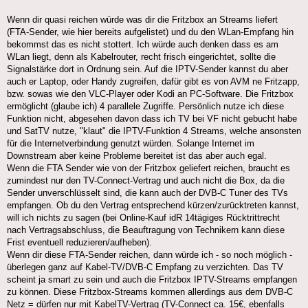
Wenn dir quasi reichen würde was dir die Fritzbox an Streams liefert
(FTA-Sender, wie hier bereits aufgelistet) und du den WLan-Empfang hin
bekommst das es nicht stottert. Ich würde auch denken dass es am
WLan liegt, denn als Kabelrouter, recht frisch eingerichtet, sollte die
Signalstärke dort in Ordnung sein. Auf die IPTV-Sender kannst du aber
auch er Laptop, oder Handy zugreifen, dafür gibt es von AVM ne Fritzapp,
bzw. sowas wie den VLC-Player oder Kodi an PC-Software. Die Fritzbox
ermöglicht (glaube ich) 4 parallele Zugriffe. Persönlich nutze ich diese
Funktion nicht, abgesehen davon dass ich TV bei VF nicht gebucht habe
und SatTV nutze, "klaut" die IPTV-Funktion 4 Streams, welche ansonsten
für die Internetverbindung genutzt würden. Solange Internet im
Downstream aber keine Probleme bereitet ist das aber auch egal.
Wenn die FTA Sender wie von der Fritzbox geliefert reichen, braucht es
zumindest nur den TV-Connect-Vertrag und auch nicht die Box, da die
Sender unverschlüsselt sind, die kann auch der DVB-C Tuner des TVs
empfangen. Ob du den Vertrag entsprechend kürzen/zurücktreten kannst,
will ich nichts zu sagen (bei Online-Kauf idR 14tägiges Rücktrittrecht
nach Vertragsabschluss, die Beauftragung von Technikern kann diese
Frist eventuell reduzieren/aufheben).
Wenn dir diese FTA-Sender reichen, dann würde ich - so noch möglich -
überlegen ganz auf Kabel-TV/DVB-C Empfang zu verzichten. Das TV
scheint ja smart zu sein und auch die Fritzbox IPTV-Streams empfangen
zu können. Diese Fritzbox-Streams kommen allerdings aus dem DVB-C
Netz = dürfen nur mit KabelTV-Vertrag (TV-Connect ca. 15€, ebenfalls