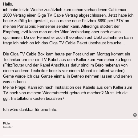
Hallo,
ich habe letzte Woche zusätzlich zum schon vorhandenen Cablemax
1000 Vertrag einen Giga TV Cable Vertrag abgeschlossen. Jetzt habe ich
heute zufällig festgestellt, dass meine neue Fritzbox 6690 per IPTV an
meinen Panasonic Fernseher senden kann. Allerdings stottert der
Empfang, evtl kann man an der Wlan Verbindung aber noch etwas
optimieren. Da der Fernseher auch theoretisch auf USB aufnehmen kann
frage ich mich ob ich das Giga TV Cable Paket überhaupt brauche...
Die Giga TV Cable Box kam heute per Post und am Montag kommt ein
Techniker um mir ein TV Kabel aus dem Keller zum Fernseher zu legen.
(FritzRouter und der Kabel Anschluss dafür sind im Büro nebenan von
einem anderen Techniker bereits vor einem Monat installiert worden).
Gerne würde ich das Ganze einmal in Betrieb nehmen lassen und sehen
was es kann.
Meine Frage: Kann ich nach Installation des Kabels aus dem Keller zum
TV noch von meinem Widerrufsrecht gebrauch machen? Muss ich die
ggf. Installationskosten bezahlen?
Ich wäre dankbar für eine Info.
Flole
Insider