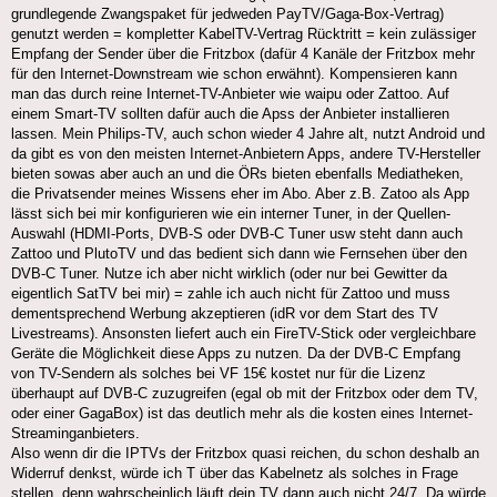
grundlegende Zwangspaket für jedweden PayTV/Gaga-Box-Vertrag)
genutzt werden = kompletter KabelTV-Vertrag Rücktritt = kein zulässiger
Empfang der Sender über die Fritzbox (dafür 4 Kanäle der Fritzbox mehr
für den Internet-Downstream wie schon erwähnt). Kompensieren kann
man das durch reine Internet-TV-Anbieter wie waipu oder Zattoo. Auf
einem Smart-TV sollten dafür auch die Apss der Anbieter installieren
lassen. Mein Philips-TV, auch schon wieder 4 Jahre alt, nutzt Android und
da gibt es von den meisten Internet-Anbietern Apps, andere TV-Hersteller
bieten sowas aber auch an und die ÖRs bieten ebenfalls Mediatheken,
die Privatsender meines Wissens eher im Abo. Aber z.B. Zatoo als App
lässt sich bei mir konfigurieren wie ein interner Tuner, in der Quellen-
Auswahl (HDMI-Ports, DVB-S oder DVB-C Tuner usw steht dann auch
Zattoo und PlutoTV und das bedient sich dann wie Fernsehen über den
DVB-C Tuner. Nutze ich aber nicht wirklich (oder nur bei Gewitter da
eigentlich SatTV bei mir) = zahle ich auch nicht für Zattoo und muss
dementsprechend Werbung akzeptieren (idR vor dem Start des TV
Livestreams). Ansonsten liefert auch ein FireTV-Stick oder vergleichbare
Geräte die Möglichkeit diese Apps zu nutzen. Da der DVB-C Empfang
von TV-Sendern als solches bei VF 15€ kostet nur für die Lizenz
überhaupt auf DVB-C zuzugreifen (egal ob mit der Fritzbox oder dem TV,
oder einer GagaBox) ist das deutlich mehr als die kosten eines Internet-
Streaminganbieters.
Also wenn dir die IPTVs der Fritzbox quasi reichen, du schon deshalb an
Widerruf denkst, würde ich T über das Kabelnetz als solches in Frage
stellen, denn wahrscheinlich läuft dein TV dann auch nicht 24/7. Da würde