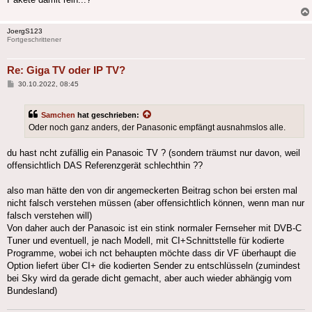
JoergS123
Fortgeschrittener
Re: Giga TV oder IP TV?
Beitrag
30.10.2022, 08:45
Samchen
hat geschrieben:
Oder noch ganz anders, der Panasonic empfängt ausnahmslos alle.
du hast ncht zufällig ein Panasoic TV ? (sondern träumst nur davon, weil
offensichtlich DAS Referenzgerät schlechthin ??
also man hätte den von dir angemeckerten Beitrag schon bei ersten mal
nicht falsch verstehen müssen (aber offensichtlich können, wenn man nur
falsch verstehen will)
Von daher auch der Panasoic ist ein stink normaler Fernseher mit DVB-C
Tuner und eventuell, je nach Modell, mit CI+Schnittstelle für kodierte
Programme, wobei ich nct behaupten möchte dass dir VF überhaupt die
Option liefert über CI+ die kodierten Sender zu entschlüsseln (zumindest
bei Sky wird da gerade dicht gemacht, aber auch wieder abhängig vom
Bundesland)