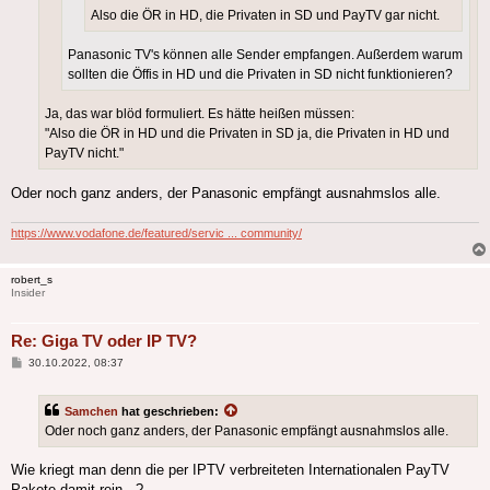
Also die ÖR in HD, die Privaten in SD und PayTV gar nicht.
Panasonic TV's können alle Sender empfangen. Außerdem warum
sollten die Öffis in HD und die Privaten in SD nicht funktionieren?
Ja, das war blöd formuliert. Es hätte heißen müssen:
"Also die ÖR in HD und die Privaten in SD ja, die Privaten in HD und
PayTV nicht."
Oder noch ganz anders, der Panasonic empfängt ausnahmslos alle.
https://www.vodafone.de/featured/servic ... community/
robert_s
Insider
Re: Giga TV oder IP TV?
Beitrag
30.10.2022, 08:37
Samchen
hat geschrieben:
Oder noch ganz anders, der Panasonic empfängt ausnahmslos alle.
Wie kriegt man denn die per IPTV verbreiteten Internationalen PayTV
Pakete damit rein...?