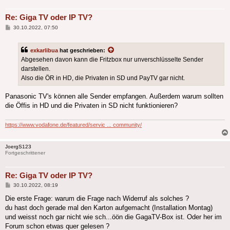
Re: Giga TV oder IP TV?
Beitrag
30.10.2022, 07:50
exkarlibua
hat geschrieben:
Abgesehen davon kann die Fritzbox nur unverschlüsselte Sender
darstellen.
Also die ÖR in HD, die Privaten in SD und PayTV gar nicht.
Panasonic TV's können alle Sender empfangen. Außerdem warum sollten
die Öffis in HD und die Privaten in SD nicht funktionieren?
https://www.vodafone.de/featured/servic ... community/
JoergS123
Fortgeschrittener
Re: Giga TV oder IP TV?
Beitrag
30.10.2022, 08:19
Die erste Frage: warum die Frage nach Widerruf als solches ?
du hast doch gerade mal den Karton aufgemacht (Installation Montag)
und weisst noch gar nicht wie sch...öön die GagaTV-Box ist. Oder her im
Forum schon etwas quer gelesen ?