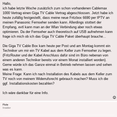
Hallo,
ich habe letzte Woche zusätzlich zum schon vorhandenen Cablemax
1000 Vertrag einen Giga TV Cable Vertrag abgeschlossen. Jetzt habe ich
heute zufällig festgestellt, dass meine neue Fritzbox 6690 per IPTV an
meinen Panasonic Fernseher senden kann. Allerdings stottert der
Empfang, evtl kann man an der Wlan Verbindung aber noch etwas
optimieren. Da der Fernseher auch theoretisch auf USB aufnehmen kann
frage ich mich ob ich das Giga TV Cable Paket überhaupt brauche...
Die Giga TV Cable Box kam heute per Post und am Montag kommt ein
Techniker um mir ein TV Kabel aus dem Keller zum Fernseher zu legen.
(FritzRouter und der Kabel Anschluss dafür sind im Büro nebenan von
einem anderen Techniker bereits vor einem Monat installiert worden).
Gerne würde ich das Ganze einmal in Betrieb nehmen lassen und sehen
was es kann.
Meine Frage: Kann ich nach Installation des Kabels aus dem Keller zum
TV noch von meinem Widerrufsrecht gebrauch machen? Muss ich die
ggf. Installationskosten bezahlen?
Ich wäre dankbar für eine Info.
Flole
Insider