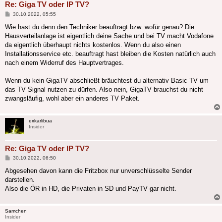
Re: Giga TV oder IP TV?
Beitrag
30.10.2022, 05:55
Wie hast du denn den Techniker beauftragt bzw. wofür genau? Die
Hausverteilanlage ist eigentlich deine Sache und bei TV macht Vodafone
da eigentlich überhaupt nichts kostenlos. Wenn du also einen
Installationsservice etc. beauftragt hast bleiben die Kosten natürlich auch
nach einem Widerruf des Hauptvertrages.
Wenn du kein GigaTV abschließt bräuchtest du alternativ Basic TV um
das TV Signal nutzen zu dürfen. Also nein, GigaTV brauchst du nicht
zwangsläufig, wohl aber ein anderes TV Paket.
exkarlibua
Insider
Re: Giga TV oder IP TV?
Beitrag
30.10.2022, 06:50
Abgesehen davon kann die Fritzbox nur unverschlüsselte Sender
darstellen.
Also die ÖR in HD, die Privaten in SD und PayTV gar nicht.
Samchen
Insider