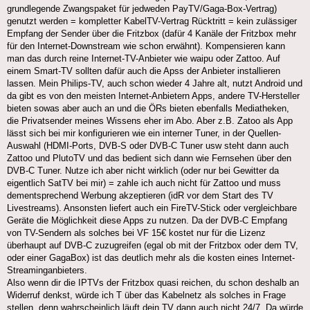
grundlegende Zwangspaket für jedweden PayTV/Gaga-Box-Vertrag)
genutzt werden = kompletter KabelTV-Vertrag Rücktritt = kein zulässiger
Empfang der Sender über die Fritzbox (dafür 4 Kanäle der Fritzbox mehr
für den Internet-Downstream wie schon erwähnt). Kompensieren kann
man das durch reine Internet-TV-Anbieter wie waipu oder Zattoo. Auf
einem Smart-TV sollten dafür auch die Apss der Anbieter installieren
lassen. Mein Philips-TV, auch schon wieder 4 Jahre alt, nutzt Android und
da gibt es von den meisten Internet-Anbietern Apps, andere TV-Hersteller
bieten sowas aber auch an und die ÖRs bieten ebenfalls Mediatheken,
die Privatsender meines Wissens eher im Abo. Aber z.B. Zatoo als App
lässt sich bei mir konfigurieren wie ein interner Tuner, in der Quellen-
Auswahl (HDMI-Ports, DVB-S oder DVB-C Tuner usw steht dann auch
Zattoo und PlutoTV und das bedient sich dann wie Fernsehen über den
DVB-C Tuner. Nutze ich aber nicht wirklich (oder nur bei Gewitter da
eigentlich SatTV bei mir) = zahle ich auch nicht für Zattoo und muss
dementsprechend Werbung akzeptieren (idR vor dem Start des TV
Livestreams). Ansonsten liefert auch ein FireTV-Stick oder vergleichbare
Geräte die Möglichkeit diese Apps zu nutzen. Da der DVB-C Empfang
von TV-Sendern als solches bei VF 15€ kostet nur für die Lizenz
überhaupt auf DVB-C zuzugreifen (egal ob mit der Fritzbox oder dem TV,
oder einer GagaBox) ist das deutlich mehr als die kosten eines Internet-
Streaminganbieters.
Also wenn dir die IPTVs der Fritzbox quasi reichen, du schon deshalb an
Widerruf denkst, würde ich T über das Kabelnetz als solches in Frage
stellen, denn wahrscheinlich läuft dein TV dann auch nicht 24/7. Da würde