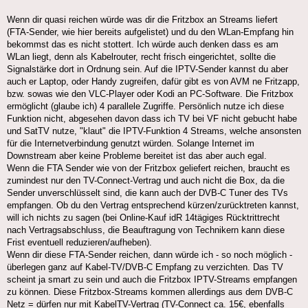
Wenn dir quasi reichen würde was dir die Fritzbox an Streams liefert
(FTA-Sender, wie hier bereits aufgelistet) und du den WLan-Empfang hin
bekommst das es nicht stottert. Ich würde auch denken dass es am
WLan liegt, denn als Kabelrouter, recht frisch eingerichtet, sollte die
Signalstärke dort in Ordnung sein. Auf die IPTV-Sender kannst du aber
auch er Laptop, oder Handy zugreifen, dafür gibt es von AVM ne Fritzapp,
bzw. sowas wie den VLC-Player oder Kodi an PC-Software. Die Fritzbox
ermöglicht (glaube ich) 4 parallele Zugriffe. Persönlich nutze ich diese
Funktion nicht, abgesehen davon dass ich TV bei VF nicht gebucht habe
und SatTV nutze, "klaut" die IPTV-Funktion 4 Streams, welche ansonsten
für die Internetverbindung genutzt würden. Solange Internet im
Downstream aber keine Probleme bereitet ist das aber auch egal.
Wenn die FTA Sender wie von der Fritzbox geliefert reichen, braucht es
zumindest nur den TV-Connect-Vertrag und auch nicht die Box, da die
Sender unverschlüsselt sind, die kann auch der DVB-C Tuner des TVs
empfangen. Ob du den Vertrag entsprechend kürzen/zurücktreten kannst,
will ich nichts zu sagen (bei Online-Kauf idR 14tägiges Rücktrittrecht
nach Vertragsabschluss, die Beauftragung von Technikern kann diese
Frist eventuell reduzieren/aufheben).
Wenn dir diese FTA-Sender reichen, dann würde ich - so noch möglich -
überlegen ganz auf Kabel-TV/DVB-C Empfang zu verzichten. Das TV
scheint ja smart zu sein und auch die Fritzbox IPTV-Streams empfangen
zu können. Diese Fritzbox-Streams kommen allerdings aus dem DVB-C
Netz = dürfen nur mit KabelTV-Vertrag (TV-Connect ca. 15€, ebenfalls