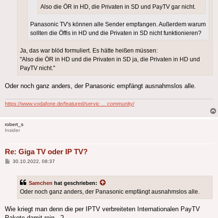
Also die ÖR in HD, die Privaten in SD und PayTV gar nicht.
Panasonic TV's können alle Sender empfangen. Außerdem warum
sollten die Öffis in HD und die Privaten in SD nicht funktionieren?
Ja, das war blöd formuliert. Es hätte heißen müssen:
"Also die ÖR in HD und die Privaten in SD ja, die Privaten in HD und
PayTV nicht."
Oder noch ganz anders, der Panasonic empfängt ausnahmslos alle.
https://www.vodafone.de/featured/servic ... community/
robert_s
Insider
Re: Giga TV oder IP TV?
Beitrag
30.10.2022, 08:37
Samchen
hat geschrieben:
Oder noch ganz anders, der Panasonic empfängt ausnahmslos alle.
Wie kriegt man denn die per IPTV verbreiteten Internationalen PayTV
Pakete damit rein...?