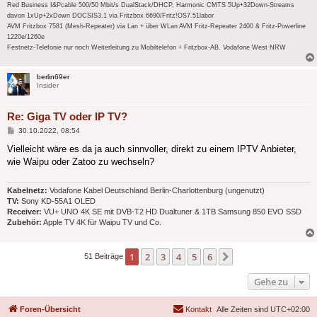
Red Business I&Pcable 500/50 Mbit/s DualStack/DHCP, Harmonic CMTS 5Up+32Down-Streams
davon 1xUp+2xDown DOCSIS3.1 via Fritzbox 6690/Fritz!OS7.51labor
AVM Fritzbox 7581 (Mesh-Repeater) via Lan + über WLan AVM Fritz-Repeater 2400 & Fritz-Powerline
1220e/1260e
Festnetz-Telefonie nur noch Weiterleitung zu Mobiltelefon + Fritzbox-AB. Vodafone West NRW
berlin69er
Insider
Re: Giga TV oder IP TV?
Beitrag
30.10.2022, 08:54
Vielleicht wäre es da ja auch sinnvoller, direkt zu einem IPTV Anbieter,
wie Waipu oder Zatoo zu wechseln?
Kabelnetz:
Vodafone Kabel Deutschland Berlin-Charlottenburg (ungenutzt)
TV:
Sony KD-55A1 OLED
Receiver:
VU+ UNO 4K SE mit DVB-T2 HD Dualtuner & 1TB Samsung 850 EVO SSD
Zubehör:
Apple TV 4K für Waipu TV und Co.
1
2
3
4
5
6
Nächste
51 Beiträge
Gehe zu
Foren-Übersicht
Kontakt
Alle Zeiten sind
UTC+02:00