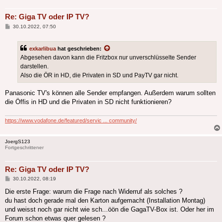
Re: Giga TV oder IP TV?
Beitrag
30.10.2022, 07:50
exkarlibua
hat geschrieben:
Abgesehen davon kann die Fritzbox nur unverschlüsselte Sender
darstellen.
Also die ÖR in HD, die Privaten in SD und PayTV gar nicht.
Panasonic TV's können alle Sender empfangen. Außerdem warum sollten
die Öffis in HD und die Privaten in SD nicht funktionieren?
https://www.vodafone.de/featured/servic ... community/
JoergS123
Fortgeschrittener
Re: Giga TV oder IP TV?
Beitrag
30.10.2022, 08:19
Die erste Frage: warum die Frage nach Widerruf als solches ?
du hast doch gerade mal den Karton aufgemacht (Installation Montag)
und weisst noch gar nicht wie sch...öön die GagaTV-Box ist. Oder her im
Forum schon etwas quer gelesen ?