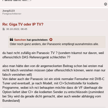
JoergS123
Fortgeschrittener
Re: Giga TV oder IP TV?
Beitrag
30.10.2022, 08:45
Samchen
hat geschrieben:
Oder noch ganz anders, der Panasonic empfängt ausnahmslos alle.
du hast ncht zufällig ein Panasoic TV ? (sondern träumst nur davon, weil
offensichtlich DAS Referenzgerät schlechthin ??
also man hätte den von dir angemeckerten Beitrag schon bei ersten mal
nicht falsch verstehen müssen (aber offensichtlich können, wenn man nur
falsch verstehen will)
Von daher auch der Panasoic ist ein stink normaler Fernseher mit DVB-C
Tuner und eventuell, je nach Modell, mit CI+Schnittstelle für kodierte
Programme, wobei ich nct behaupten möchte dass dir VF überhaupt die
Option liefert über CI+ die kodierten Sender zu entschlüsseln (zumindest
bei Sky wird da gerade dicht gemacht, aber auch wieder abhängig vom
Bundesland)