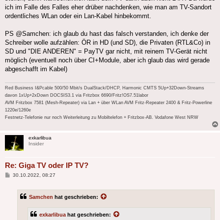
ich im Falle des Falles eher drüber nachdenken, wie man am TV-Sandort
ordentliches WLan oder ein Lan-Kabel hinbekommt.
PS @Samchen: ich glaub du hast das falsch verstanden, ich denke der
Schreiber wolle aufzählen: ÖR in HD (und SD), die Privaten (RTL&Co) in
SD und "DIE ANDEREN" = PayTV gar nicht, mit reinem TV-Gerät nicht
möglich (eventuell noch über CI+Module, aber ich glaub das wird gerade
abgeschafft im Kabel)
Red Business I&Pcable 500/50 Mbit/s DualStack/DHCP, Harmonic CMTS 5Up+32Down-Streams
davon 1xUp+2xDown DOCSIS3.1 via Fritzbox 6690/Fritz!OS7.51labor
AVM Fritzbox 7581 (Mesh-Repeater) via Lan + über WLan AVM Fritz-Repeater 2400 & Fritz-Powerline
1220e/1260e
Festnetz-Telefonie nur noch Weiterleitung zu Mobiltelefon + Fritzbox-AB. Vodafone West NRW
exkarlibua
Insider
Re: Giga TV oder IP TV?
Beitrag
30.10.2022, 08:27
Samchen
hat geschrieben:
exkarlibua
hat geschrieben: