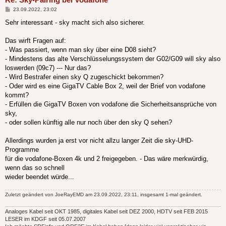
Beitrag
23.09.2022, 23:02
Sehr interessant - sky macht sich also sicherer.
Das wirft Fragen auf:
- Was passiert, wenn man sky über eine D08 sieht?
- Mindestens das alte Verschlüsselungssystem der G02/G09 will sky also
loswerden (09c7) --- Nur das?
- Wird Bestrafer einen sky Q zugeschickt bekommen?
- Oder wird es eine GigaTV Cable Box 2, weil der Brief von vodafone
kommt?
- Erfüllen die GigaTV Boxen von vodafone die Sicherheitsansprüche von
sky,
- oder sollen künftig alle nur noch über den sky Q sehen?
Allerdings wurden ja erst vor nicht allzu langer Zeit die sky-UHD-
Programme
für die vodafone-Boxen 4k und 2 freigegeben. - Das wäre merkwürdig,
wenn das so schnell
wieder beendet würde...
Zuletzt geändert von
JoeRayEMD
am 23.09.2022, 23:11, insgesamt 1-mal geändert.
Analoges Kabel seit OKT 1985, digitales Kabel seit DEZ 2000, HDTV seit FEB 2015
LESER im KDGF seit 05.07.2007