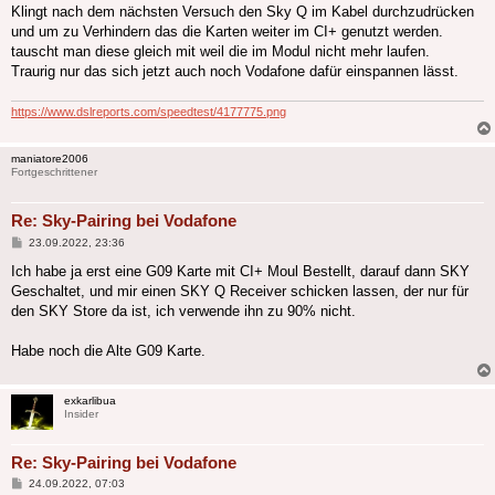
Klingt nach dem nächsten Versuch den Sky Q im Kabel durchzudrücken
und um zu Verhindern das die Karten weiter im CI+ genutzt werden.
tauscht man diese gleich mit weil die im Modul nicht mehr laufen.
Traurig nur das sich jetzt auch noch Vodafone dafür einspannen lässt.
https://www.dslreports.com/speedtest/4177775.png
maniatore2006
Fortgeschrittener
Re: Sky-Pairing bei Vodafone
Beitrag
23.09.2022, 23:36
Ich habe ja erst eine G09 Karte mit CI+ Moul Bestellt, darauf dann SKY
Geschaltet, und mir einen SKY Q Receiver schicken lassen, der nur für
den SKY Store da ist, ich verwende ihn zu 90% nicht.
Habe noch die Alte G09 Karte.
exkarlibua
Insider
Re: Sky-Pairing bei Vodafone
Beitrag
24.09.2022, 07:03