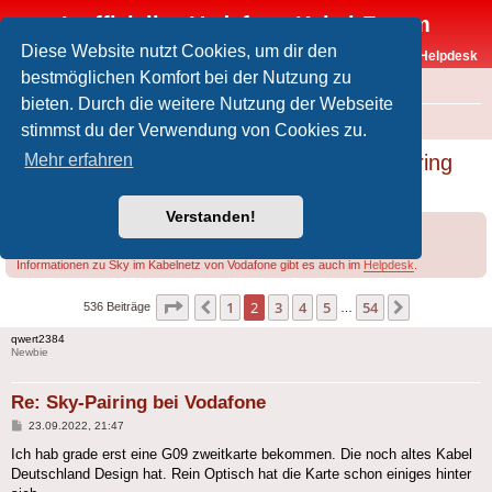
Inoffizielles Vodafone-Kabel-Forum
Diese Website nutzt Cookies, um dir den
Vodafone-Kabel-Helpdesk
bestmöglichen Komfort bei der Nutzung zu
FAQ
bieten. Durch die weitere Nutzung der Webseite
Foren-Übersicht
Offtopic
Sky
stimmst du der Verwendung von Cookies zu.
Smartcard- und Receiver-Tausch (Sky-Pairing
Mehr erfahren
bei Vodafone?)
Verstanden!
Forumsregeln
Forenregeln
Informationen zu Sky im Kabelnetz von Vodafone gibt es auch im
Helpdesk
.
Seite
2
von
54
1
2
3
4
5
54
Vorherige
Nächste
536 Beiträge
…
qwert2384
Newbie
Re: Sky-Pairing bei Vodafone
Beitrag
23.09.2022, 21:47
Ich hab grade erst eine G09 zweitkarte bekommen. Die noch altes Kabel
Deutschland Design hat. Rein Optisch hat die Karte schon einiges hinter