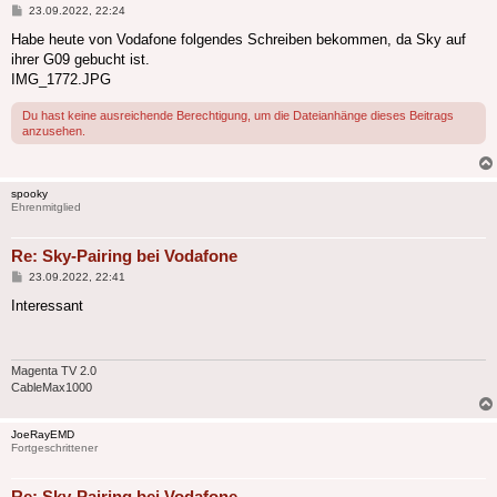
Beitrag
23.09.2022, 22:24
Habe heute von Vodafone folgendes Schreiben bekommen, da Sky auf
ihrer G09 gebucht ist.
IMG_1772.JPG
Du hast keine ausreichende Berechtigung, um die Dateianhänge dieses Beitrags
anzusehen.
spooky
Ehrenmitglied
Re: Sky-Pairing bei Vodafone
Beitrag
23.09.2022, 22:41
Interessant
Magenta TV 2.0
CableMax1000
JoeRayEMD
Fortgeschrittener
Re: Sky-Pairing bei Vodafone