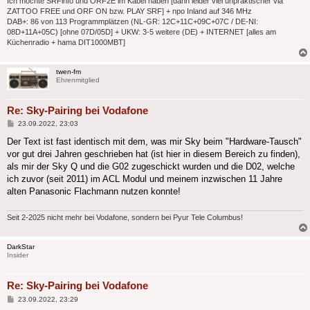
Ich möchte SRFinfo und ORF2E im Kabel haben [dann leider viel unpraktischer via
ZATTOO FREE und ORF ON bzw. PLAY SRF] + npo Inland auf 346 MHz
DAB+: 86 von 113 Programmplätzen (NL-GR: 12C+11C+09C+07C / DE-NI:
08D+11A+05C) [ohne 07D/05D] + UKW: 3-5 weitere (DE) + INTERNET [alles am
Küchenradio + hama DIT1000MBT]
twen-fm
Ehrenmitglied
Re: Sky-Pairing bei Vodafone
Beitrag
23.09.2022, 23:03
Der Text ist fast identisch mit dem, was mir Sky beim "Hardware-Tausch"
vor gut drei Jahren geschrieben hat (ist hier in diesem Bereich zu finden),
als mir der Sky Q und die G02 zugeschickt wurden und die D02, welche
ich zuvor (seit 2011) im ACL Modul und meinem inzwischen 11 Jahre
alten Panasonic Flachmann nutzen konnte!
Seit 2-2025 nicht mehr bei Vodafone, sondern bei Pyur Tele Columbus!
DarkStar
Insider
Re: Sky-Pairing bei Vodafone
Beitrag
23.09.2022, 23:29