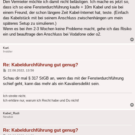
Den Vermieter möchte ich damit nicht belästigen. Ich mache es jetzt so,
dass ich so eine Fensterdurchführung kaufe + 10m Kabel und sie bei
einem Freund, der schon längere Zeit Kabel-Internet hat, teste. (Einfach
das Kabelstück mit bei seinem Anschluss zwischenhängen um mein
späteres Setup zu simulieren.)
Wenn es bei ihm 2-3 Wochen keine Probleme macht, gehe ich das Risiko
ein und beauftrage den Anschluss bei Vodafone oder o2.
Karl.
Insider
Re: Kabeldurchführung gut genug?
Beitrag
22.06.2022, 13:56
Schau dir mal § 317 StGB an, wenn das mit der Fensterdurchführung
schief geht, kann das mehr als ein Kavaliersdelikt sein.
Ich streite nicht.
Ich erkläre nur, warum ich Recht habe und Du nicht!
Kabel_Rudi
Newbie
Re: Kabeldurchführung gut genug?