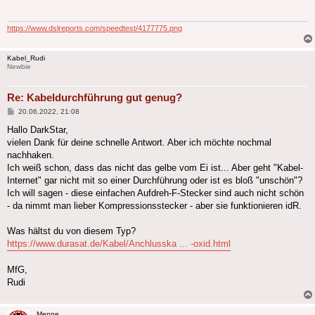
https://www.dslreports.com/speedtest/4177775.png
Kabel_Rudi
Newbie
Re: Kabeldurchführung gut genug?
Beitrag
20.06.2022, 21:08
Hallo DarkStar,
vielen Dank für deine schnelle Antwort. Aber ich möchte nochmal
nachhaken.
Ich weiß schon, dass das nicht das gelbe vom Ei ist... Aber geht "Kabel-
Internet" gar nicht mit so einer Durchführung oder ist es bloß "unschön"?
Ich will sagen - diese einfachen Aufdreh-F-Stecker sind auch nicht schön
- da nimmt man lieber Kompressionsstecker - aber sie funktionieren idR.
Was hältst du von diesem Typ?
https://www.durasat.de/Kabel/Anchlusska ... -oxid.html
MfG,
Rudi
Menne