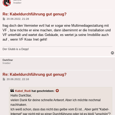
Insider
Re: Kabeldurchführung gut genug?
Beitrag
20.06.2022, 21:28
frag doch den Vermieter evtl hat er sogar eine Multimediagestattung mit
VF , bzw möchte er eine machen, dann übernimmt er die Installation und
VF unterhält und wartet das Gebäude, es wertet ja seine Imobililie auch
auf , wenn VF Koax Inet geht!
Der Glubb is a Depp!
DarkStar
Insider
Re: Kabeldurchführung gut genug?
Beitrag
20.06.2022, 22:16
Kabel_Rudi
hat geschrieben:
Hallo DarkStar,
vielen Dank für deine schnelle Antwort. Aber ich möchte nochmal
nachhaken.
Ich weiß schon, dass das nicht das gelbe vom Ei ist... Aber geht "Kabel-
Internet" gar nicht mit so einer Durchführung oder ist es bloß "unschön"?