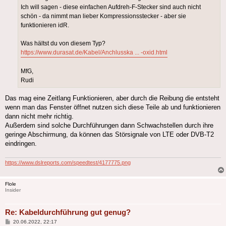
Ich will sagen - diese einfachen Aufdreh-F-Stecker sind auch nicht
schön - da nimmt man lieber Kompressionsstecker - aber sie
funktionieren idR.
Was hältst du von diesem Typ?
https://www.durasat.de/Kabel/Anchlusska ... -oxid.html
MfG,
Rudi
Das mag eine Zeitlang Funktionieren, aber durch die Reibung die entsteht
wenn man das Fenster öffnet nutzen sich diese Teile ab und funktionieren
dann nicht mehr richtig.
Außerdem sind solche Durchführungen dann Schwachstellen durch ihre
geringe Abschirmung, da können das Störsignale von LTE oder DVB-T2
eindringen.
https://www.dslreports.com/speedtest/4177775.png
Flole
Insider
Re: Kabeldurchführung gut genug?
Beitrag
20.06.2022, 22:17