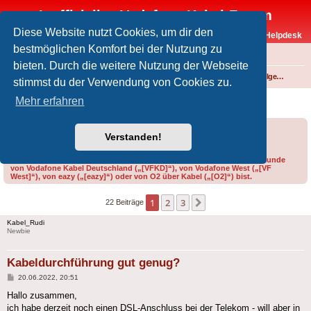
Inoffizielles Vodafone-Kabel-Forum
Diese Website nutzt Cookies, um dir den
Vodafone-Kabel-Helpdesk
bestmöglichen Komfort bei der Nutzung zu
FAQ
bieten. Durch die weitere Nutzung der Webseite
Foren-Übersicht
Internet und Telefon über Kabel
Technik (WLAN-Router, Kabelmodems, Verkabelung...)
Technik allgemein
stimmst du der Verwendung von Cookies zu.
Kabeldurchführung gut genug?
Mehr erfahren
Forumsregeln
Forenregeln
Verstanden!
Bitte gib bei der Erstellung eines Threads im Feld „Präfix“ an, ob du Kunde
von Vodafone Kabel Deutschland („[VFKD]“), von Vodafone West („[VF
West]“), von eazy („[eazy]“) oder von O2 über Kabel („[O2]“) bist.
1
2
3
Nächste
22 Beiträge
Kabel_Rudi
Newbie
Kabeldurchführung gut genug?
Beitrag
20.06.2022, 20:51
Hallo zusammen,
ich habe derzeit noch einen DSL-Anschluss bei der Telekom - will aber in