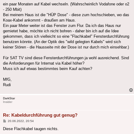
ein paar Monaten auf Kabel wechseln. (Wahrscheinlich Vodafone oder o2
- 250 Mbit)
Bei meinem Haus ist die "HÜP Dose" - diese zum hochschieben, wo das
Koax-Kabel ankommt - draußen am Haus.
Ein paar Meter weiter ist das Fenster zum Flur. Da ich das Haus nur
gemietet habe, möchte ich nicht bohren - daher bin ich auf die Idee
gekommen, dass ich vielleicht so eine "Flachkabel" Fensterdurchführung
benutzen könnte. (An der Optik des "wild gelegten Kabels" wird sich
keiner Stören - die Hausseite mit der Dose ist nur durch mich einsehbar.)
Für SAT TV sind diese Fensterdurchführungen ja wohl ausreichend. Sind
die Anforderungen für Internat via Kabel höher?
Muss ich auf etwas bestimmtes beim Kauf achten?
MfG,
Rudi
DarkStar
Insider
Re: Kabeldurchführung gut genug?
Beitrag
20.06.2022, 20:54
Diese Flachkabel taugen nichts.