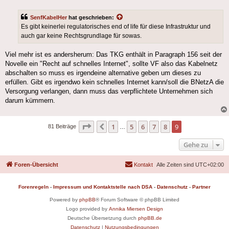
SenfKabelHer
hat geschrieben:
Es gibt keinerlei regulatorisches end of life für diese Infrastruktur und
auch gar keine Rechtsgrundlage für sowas.
Viel mehr ist es andersherum: Das TKG enthält in Paragraph 156 seit der
Novelle ein "Recht auf schnelles Internet", sollte VF also das Kabelnetz
abschalten so muss es irgendeine alternative geben um dieses zu
erfüllen. Gibt es irgendwo kein schnelles Internet kann/soll die BNetzA die
Versorgung verlangen, dann muss das verpflichtete Unternehmen sich
darum kümmern.
Seite
9
von
9
1
5
6
7
8
9
Vorherige
81 Beiträge
…
Gehe zu
Foren-Übersicht
Kontakt
Alle Zeiten sind
UTC+02:00
Forenregeln
-
Impressum und Kontaktstelle nach DSA
-
Datenschutz
-
Partner
Powered by
phpBB
® Forum Software © phpBB Limited
Logo provided by
Annika Miersen Design
Deutsche Übersetzung durch
phpBB.de
Datenschutz
|
Nutzungsbedingungen