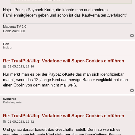
Naja.. Prinzip Payback Karte, die könnte man auch anderen
Familienmitgliedern geben und schon ist das Kaufverhalten „verfälscht“
Magenta TV 2.0
CableMax1000
Flole
Insider
Re: TrustPid/Utiq: Vodafone will Super-Cookies einführen
Beitrag
21.05.2023, 17:36
Nur merkt man es bei der Payback-Karte das man sich identifizierbar
macht, wenn das 12 jährige Kind das nervige Banner wegklickt hat man
einen Opt-In von dem man nicht mal weiß.
hypnorex
Kabelexperte
Re: TrustPid/Utiq: Vodafone will Super-Cookies einführen
Beitrag
21.05.2023, 17:42
Und genau darauf basiert das Geschäftsmodell. Denn so wie ich es
verstehe, kann ich mein Kind nicht vor diesem fragwürdigen Banner