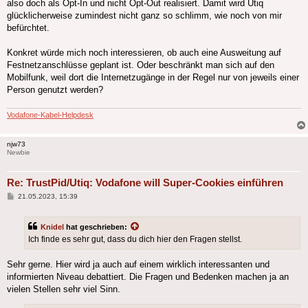
also doch als Opt-In und nicht Opt-Out realisiert. Damit wird Utiq
glücklicherweise zumindest nicht ganz so schlimm, wie noch von mir
befürchtet.
Konkret würde mich noch interessieren, ob auch eine Ausweitung auf
Festnetzanschlüsse geplant ist. Oder beschränkt man sich auf den
Mobilfunk, weil dort die Internetzugänge in der Regel nur von jeweils einer
Person genutzt werden?
Vodafone-Kabel-Helpdesk
njw73
Newbie
Re: TrustPid/Utiq: Vodafone will Super-Cookies einführen
Beitrag
21.05.2023, 15:39
Knidel
hat geschrieben:
Ich finde es sehr gut, dass du dich hier den Fragen stellst.
Sehr gerne. Hier wird ja auch auf einem wirklich interessanten und
informierten Niveau debattiert. Die Fragen und Bedenken machen ja an
vielen Stellen sehr viel Sinn.