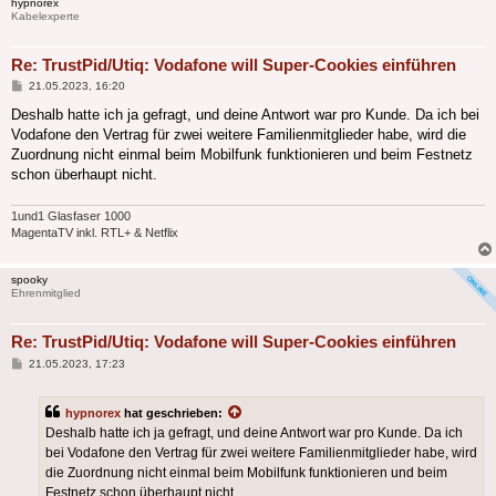
hypnorex
Kabelexperte
Re: TrustPid/Utiq: Vodafone will Super-Cookies einführen
Beitrag
21.05.2023, 16:20
Deshalb hatte ich ja gefragt, und deine Antwort war pro Kunde. Da ich bei
Vodafone den Vertrag für zwei weitere Familienmitglieder habe, wird die
Zuordnung nicht einmal beim Mobilfunk funktionieren und beim Festnetz
schon überhaupt nicht.
1und1 Glasfaser 1000
MagentaTV inkl. RTL+ & Netflix
spooky
Ehrenmitglied
Re: TrustPid/Utiq: Vodafone will Super-Cookies einführen
Beitrag
21.05.2023, 17:23
hypnorex
hat geschrieben:
Deshalb hatte ich ja gefragt, und deine Antwort war pro Kunde. Da ich
bei Vodafone den Vertrag für zwei weitere Familienmitglieder habe, wird
die Zuordnung nicht einmal beim Mobilfunk funktionieren und beim
Festnetz schon überhaupt nicht.