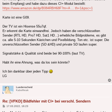
beim Empfang) und habe dazu dieses CI+-Modul bestellt:
https://www.amazon.de/dp/B084RBH68F?m=A ... th=1&psc=1
Karte ist eine G09.
Der TV ist ein Hisense 55u7qf.
Er erkennt die Karte einwandfrei. Jedoch haben die verschlüsselten
Sender (RTL HD, Pro7 HD, Sat1 HD...) erhebliche Bildprobleme, es gibt
ca. alle 5-10 Sekunden Kästchen und Pixelbildung. Ton etc. ist super. Die
unverschlüsselten Sender (SD &HD) und private SD laufen super.
Signalstärke & Qualität sind beide bei 90-100% (laut TV).
Habt ihr eine Ahnung, was da los sein könnte?
Ich bin dankbar über jeden Tipp
LG
Luedenscheid
Kabelfreak
Re: [VFKD] Bildfehler mit CI+ bei verschl. Sendern
Beitrag
17.03.2022, 16:23