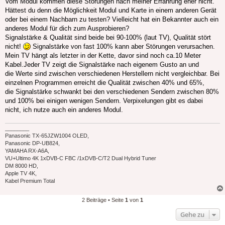
Vom Modul kommen diese Störungen nach meiner Erfahrung eher nicht.
Hättest du denn die Möglichkeit Modul und Karte in einem anderen Gerät
oder bei einem Nachbarn zu testen? Vielleicht hat ein Bekannter auch ein
anderes Modul für dich zum Ausprobieren?
Signalstärke & Qualität sind beide bei 90-100% (laut TV), Qualität stört
nicht!
Signalstärke von fast 100% kann aber Störungen verursachen.
Mein TV hängt als letzter in der Kette, davor sind noch ca.10 Meter
Kabel.Jeder TV zeigt die Signalstärke nach eigenem Gusto an und
die Werte sind zwischen verschiedenen Herstellern nicht vergleichbar. Bei
einzelnen Programmen erreicht die Qualität zwischen 40% und 65%,
die Signalstärke schwankt bei den verschiedenen Sendern zwischen 80%
und 100% bei einigen wenigen Sendern. Verpixelungen gibt es dabei
nicht, ich nutze auch ein anderes Modul.
________
Panasonic TX-65JZW1004 OLED,
Panasonic DP-UB824,
YAMAHA RX-A6A,
VU+Ultimo 4K 1xDVB-C FBC /1xDVB-C/T2 Dual Hybrid Tuner
DM 8000 HD,
Apple TV 4K,
Kabel Premium Total
2 Beiträge • Seite
1
von
1
Gehe zu