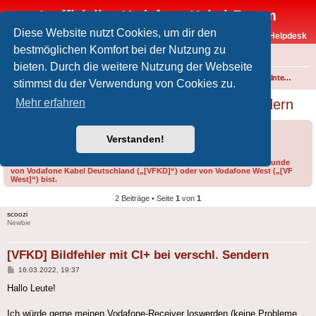
Inoffizielles Vodafone-Kabel-Forum
Diese Website nutzt Cookies, um dir den
Vodafone-Kabel-Helpdesk
bestmöglichen Komfort bei der Nutzung zu
FAQ
bieten. Durch die weitere Nutzung der Webseite
Foren-Übersicht
Fernsehen und Radio über Kabel
Technik (Kabelanschluss, Receiver, Module, Smartcards,...)
Common Interface (CI/CI+)
stimmst du der Verwendung von Cookies zu.
[VFKD] Bildfehler mit CI+ bei verschl. Sendern
Mehr erfahren
Forumsregeln
Forenregeln
Verstanden!
Bitte gib bei der Erstellung eines Threads im Feld „Präfix“ an, ob du Kunde
von Vodafone Kabel Deutschland („[VFKD]“) oder von Vodafone West („[VF
West]“) bist.
2 Beiträge • Seite
1
von
1
scoozi
Newbie
[VFKD] Bildfehler mit CI+ bei verschl. Sendern
Beitrag
16.03.2022, 19:37
Hallo Leute!
Ich würde gerne meinen Vodafone-Receiver loswerden (keine Probleme