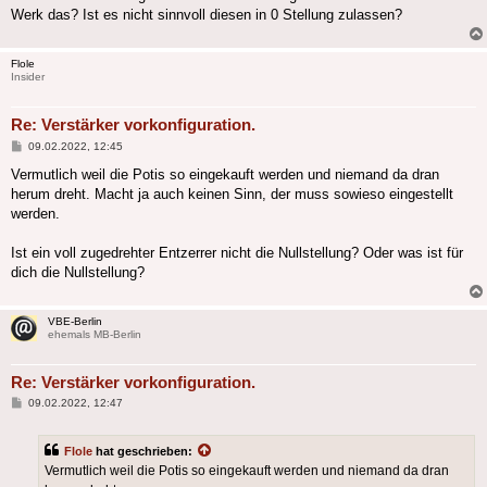
Werk das? Ist es nicht sinnvoll diesen in 0 Stellung zulassen?
Flole
Insider
Re: Verstärker vorkonfiguration.
Beitrag
09.02.2022, 12:45
Vermutlich weil die Potis so eingekauft werden und niemand da dran
herum dreht. Macht ja auch keinen Sinn, der muss sowieso eingestellt
werden.
Ist ein voll zugedrehter Entzerrer nicht die Nullstellung? Oder was ist für
dich die Nullstellung?
VBE-Berlin
ehemals MB-Berlin
Re: Verstärker vorkonfiguration.
Beitrag
09.02.2022, 12:47
Flole
hat geschrieben:
Vermutlich weil die Potis so eingekauft werden und niemand da dran