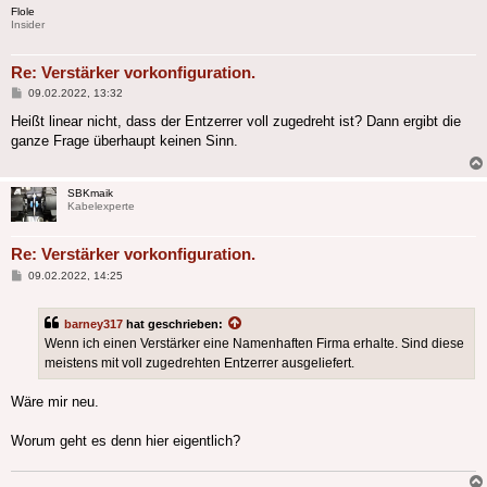
Flole
Insider
Re: Verstärker vorkonfiguration.
Beitrag
09.02.2022, 13:32
Heißt linear nicht, dass der Entzerrer voll zugedreht ist? Dann ergibt die
ganze Frage überhaupt keinen Sinn.
SBKmaik
Kabelexperte
Re: Verstärker vorkonfiguration.
Beitrag
09.02.2022, 14:25
barney317
hat geschrieben:
Wenn ich einen Verstärker eine Namenhaften Firma erhalte. Sind diese
meistens mit voll zugedrehten Entzerrer ausgeliefert.
Wäre mir neu.
Worum geht es denn hier eigentlich?