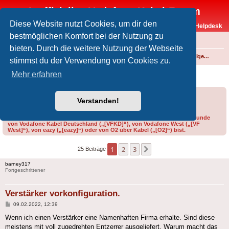
Inoffizielles Vodafone-Kabel-Forum
Diese Website nutzt Cookies, um dir den
Vodafone-Kabel-Helpdesk
bestmöglichen Komfort bei der Nutzung zu
FAQ
bieten. Durch die weitere Nutzung der Webseite
Foren-Übersicht
Internet und Telefon über Kabel
Technik (WLAN-Router, Kabelmodems, Verkabelung...)
Technik allgemein
stimmst du der Verwendung von Cookies zu.
Verstärker vorkonfiguration.
Mehr erfahren
Forumsregeln
Forenregeln
Verstanden!
Bitte gib bei der Erstellung eines Threads im Feld „Präfix“ an, ob du Kunde
von Vodafone Kabel Deutschland („[VFKD]“), von Vodafone West („[VF
West]“), von eazy („[eazy]“) oder von O2 über Kabel („[O2]“) bist.
1
2
3
Nächste
25 Beiträge
barney317
Fortgeschrittener
Verstärker vorkonfiguration.
Beitrag
09.02.2022, 12:39
Wenn ich einen Verstärker eine Namenhaften Firma erhalte. Sind diese
meistens mit voll zugedrehten Entzerrer ausgeliefert. Warum macht das