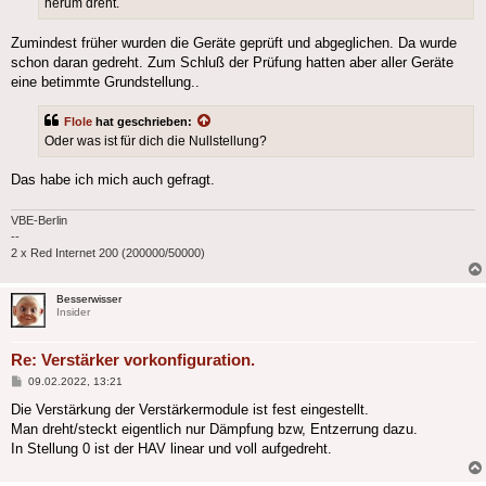
herum dreht.
Zumindest früher wurden die Geräte geprüft und abgeglichen. Da wurde
schon daran gedreht. Zum Schluß der Prüfung hatten aber aller Geräte
eine betimmte Grundstellung..
Flole
hat geschrieben:
Oder was ist für dich die Nullstellung?
Das habe ich mich auch gefragt.
VBE-Berlin
--
2 x Red Internet 200 (200000/50000)
Besserwisser
Insider
Re: Verstärker vorkonfiguration.
Beitrag
09.02.2022, 13:21
Die Verstärkung der Verstärkermodule ist fest eingestellt.
Man dreht/steckt eigentlich nur Dämpfung bzw, Entzerrung dazu.
In Stellung 0 ist der HAV linear und voll aufgedreht.