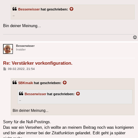
Besserwisser
hat geschrieben:
..
Bin deiner Meinung...
Besserwisser
Insider
Re: Verstärker vorkonfiguration.
Beitrag
09.02.2022, 21:54
SBKmaik
hat geschrieben:
Besserwisser
hat geschrieben:
..
Bin deiner Meinung...
Sorry für die Null-Postings.
Das war ein Versehen, ich wollte an meinem Beitrag noch was korrigieren
und bin aber immer bei der Zitatfunktion gelandet. Edit geht ja später