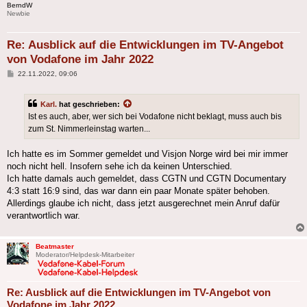
BerndW
Newbie
Re: Ausblick auf die Entwicklungen im TV-Angebot
von Vodafone im Jahr 2022
Beitrag
22.11.2022, 09:06
Karl.
hat geschrieben:
Ist es auch, aber, wer sich bei Vodafone nicht beklagt, muss auch bis
zum St. Nimmerleinstag warten...
Ich hatte es im Sommer gemeldet und Visjon Norge wird bei mir immer
noch nicht hell. Insofern sehe ich da keinen Unterschied.
Ich hatte damals auch gemeldet, dass CGTN und CGTN Documentary
4:3 statt 16:9 sind, das war dann ein paar Monate später behoben.
Allerdings glaube ich nicht, dass jetzt ausgerechnet mein Anruf dafür
verantwortlich war.
Beatmaster
Moderator/Helpdesk-Mitarbeiter
Re: Ausblick auf die Entwicklungen im TV-Angebot von
Vodafone im Jahr 2022