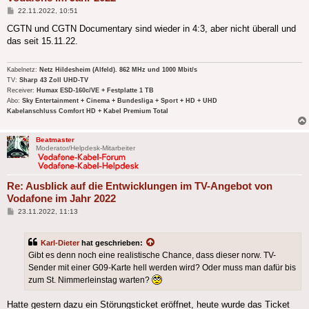
Beitrag
22.11.2022, 10:51
CGTN und CGTN Documentary sind wieder in 4:3, aber nicht überall und
das seit 15.11.22.
Kabelnetz:
Netz Hildesheim (Alfeld). 862 MHz und 1000 Mbit/s
TV:
Sharp 43 Zoll UHD-TV
Receiver:
Humax ESD-160c/VE + Festplatte 1 TB
Abo:
Sky Entertainment + Cinema + Bundesliga + Sport + HD + UHD
Kabelanschluss Comfort HD + Kabel Premium Total
Beatmaster
Moderator/Helpdesk-Mitarbeiter
Re: Ausblick auf die Entwicklungen im TV-Angebot von
Vodafone im Jahr 2022
Beitrag
23.11.2022, 11:13
Karl-Dieter
hat geschrieben:
Gibt es denn noch eine realistische Chance, dass dieser norw. TV-
Sender mit einer G09-Karte hell werden wird? Oder muss man dafür bis
zum St. Nimmerleinstag warten?
Hatte gestern dazu ein Störungsticket eröffnet, heute wurde das Ticket