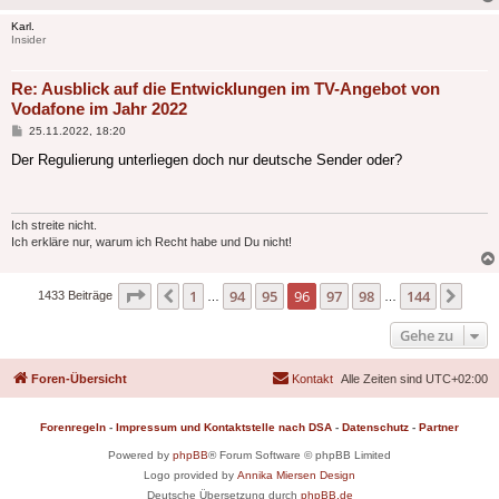
Karl.
Insider
Re: Ausblick auf die Entwicklungen im TV-Angebot von
Vodafone im Jahr 2022
Beitrag
25.11.2022, 18:20
Der Regulierung unterliegen doch nur deutsche Sender oder?
Ich streite nicht.
Ich erkläre nur, warum ich Recht habe und Du nicht!
Seite
96
von
144
1
94
95
96
97
98
144
Vorherige
Näch
1433 Beiträge
…
…
Gehe zu
Foren-Übersicht
Kontakt
Alle Zeiten sind
UTC+02:00
Forenregeln
-
Impressum und Kontaktstelle nach DSA
-
Datenschutz
-
Partner
Powered by
phpBB
® Forum Software © phpBB Limited
Logo provided by
Annika Miersen Design
Deutsche Übersetzung durch
phpBB.de