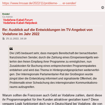
https://www.lmsaar.de/2022/11/probleme- ... er-sender/
Knidel
Co-Admin
Re: Ausblick auf die Entwicklungen im TV-Angebot von
Vodafone im Jahr 2022
Beitrag
25.11.2022, 16:19
Die LMS bedau­ert sehr, dass man­gels Bereit­schaft der benach­bar­ten
fran­zö­si­schen Sen­der, durch die Zah­lung eines Ein­spei­se­ent­gelts wei­
ter­hin den frei­en Emp­fang ihrer Pro­gram­me zu ermög­li­chen, nun
Zusatz­kos­ten für Buchung eines ent­spre­chen­den Pro­gramm­pa­ke­tes
ent­ste­hen und wird das The­ma in Hin­ter­grund­ge­sprä­chen wei­ter­ver­fol­
gen. Der Inter­re­gio­na­le Parlamentarier-Rat der Groß­re­gi­on wur­de
jüngst über die Ent­wick­lung infor­miert und signa­li­sier­te Offen­heit, die
Pro­ble­ma­tik einer Schwä­chung des inter­re­gio­na­len Kom­mu­ni­ka­ti­ons­
raums aufzugreifen.
Warum sollten die Franzosen auch Geld an Vodafone zahlen, damit diese
ihr Programmangebot für ihre Kunden attraktiver gestalten kann? Diese
verquere Logik funktioniert doch nur in Deutschland bei Vodafone, die von