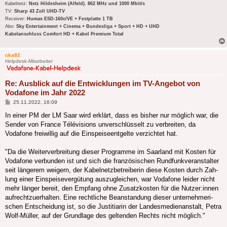
Kabelnetz:
Netz Hildesheim (Alfeld). 862 MHz und 1000 Mbit/s
TV:
Sharp 43 Zoll UHD-TV
Receiver:
Humax ESD-160c/VE + Festplatte 1 TB
Abo:
Sky Entertainment + Cinema + Bundesliga + Sport + HD + UHD
Kabelanschluss Comfort HD + Kabel Premium Total
cka82
Helpdesk-Mitarbeiter
Re: Ausblick auf die Entwicklungen im TV-Angebot von
Vodafone im Jahr 2022
Beitrag
25.11.2022, 16:09
In einer PM der LM Saar wird erklärt, dass es bisher nur möglich war, die
Sender von France Télévisions unverschlüsselt zu verbreiten, da
Vodafone freiwillig auf die Einspeiseentgelte verzichtet hat.
"Da die Wei­ter­ver­brei­tung die­ser Pro­gram­me im Saar­land mit Kos­ten für
Voda­fone ver­bun­den ist und sich die fran­zö­si­schen Rund­funk­ver­an­stal­ter
seit län­ge­rem wei­gern, der Kabel­netz­be­trei­be­rin die­se Kos­ten durch Zah­
lung einer Ein­spei­se­ver­gü­tung aus­zu­glei­chen, war Voda­fone lei­der nicht
mehr län­ger bereit, den Emp­fang ohne Zusatz­kos­ten für die Nutzer:innen
auf­recht­zu­er­hal­ten. Eine recht­li­che Bean­stan­dung die­ser unter­neh­me­ri­
schen Ent­schei­dung ist, so die Jus­ti­tia­rin der Lan­des­me­di­en­an­stalt, Petra
Wolf-Müller, auf der Grund­la­ge des gel­ten­den Rechts nicht möglich."