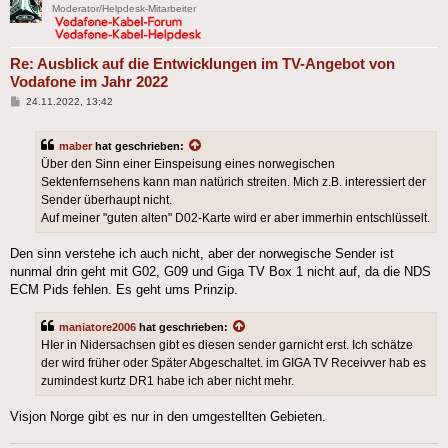
Moderator/Helpdesk-Mitarbeiter
Re: Ausblick auf die Entwicklungen im TV-Angebot von
Vodafone im Jahr 2022
Beitrag
24.11.2022, 13:42
maber
hat geschrieben:
Über den Sinn einer Einspeisung eines norwegischen
Sektenfernsehens kann man natürich streiten. Mich z.B. interessiert der
Sender überhaupt nicht.
Auf meiner "guten alten" D02-Karte wird er aber immerhin entschlüsselt.
Den sinn verstehe ich auch nicht, aber der norwegische Sender ist
nunmal drin geht mit G02, G09 und Giga TV Box 1 nicht auf, da die NDS
ECM Pids fehlen. Es geht ums Prinzip.
maniatore2006
hat geschrieben:
HIer in Nidersachsen gibt es diesen sender garnicht erst. Ich schätze
der wird früher oder Später Abgeschaltet. im GIGA TV Receivver hab es
zumindest kurtz DR1 habe ich aber nicht mehr.
Visjon Norge gibt es nur in den umgestellten Gebieten.