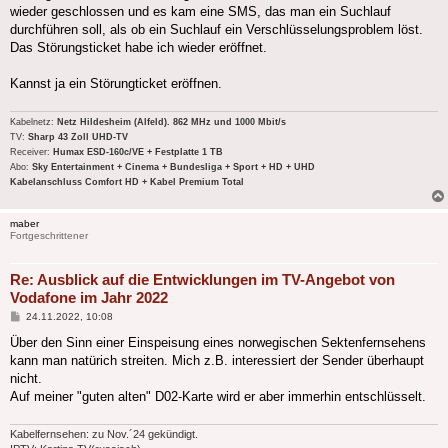
wieder geschlossen und es kam eine SMS, das man ein Suchlauf
durchführen soll, als ob ein Suchlauf ein Verschlüsselungsproblem löst.
Das Störungsticket habe ich wieder eröffnet.
Kannst ja ein Störungticket eröffnen.
Kabelnetz:
Netz Hildesheim (Alfeld). 862 MHz und 1000 Mbit/s
TV:
Sharp 43 Zoll UHD-TV
Receiver:
Humax ESD-160c/VE + Festplatte 1 TB
Abo:
Sky Entertainment + Cinema + Bundesliga + Sport + HD + UHD
Kabelanschluss Comfort HD + Kabel Premium Total
maber
Fortgeschrittener
Re: Ausblick auf die Entwicklungen im TV-Angebot von
Vodafone im Jahr 2022
Beitrag
24.11.2022, 10:08
Über den Sinn einer Einspeisung eines norwegischen Sektenfernsehens
kann man natürich streiten. Mich z.B. interessiert der Sender überhaupt
nicht.
Auf meiner "guten alten" D02-Karte wird er aber immerhin entschlüsselt.
Kabelfernsehen: zu Nov.´24 gekündigt.