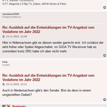
IPTV: Kartina TV(russisch)
OTT: Magenta 2.0 Big TV, Zattoo, WOW Serien & Filme
maniatore2006
Fortgeschrittener
Re: Ausblick auf die Entwicklungen im TV-Angebot von
Vodafone im Jahr 2022
Beitrag
24.11.2022, 12:39
HIer in Nidersachsen gibt es diesen sender garnicht erst. Ich schätze der
wird früher oder Später Abgeschaltet. im GIGA TV Receivver hab es
zumindest kurtz DR1 habe ich aber nicht mehr.
Flole
Insider
Re: Ausblick auf die Entwicklungen im TV-Angebot von
Vodafone im Jahr 2022
Beitrag
24.11.2022, 13:11
Auch in Niedersachsen gibt's den Sender. Bist du denn in einem
umgestellten Gebiet?
Beatmaster