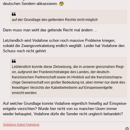
deutschen Sendern abkassieren.
auf der Grund­la­ge des gel­ten­den Rechts nicht möglich
Dann muss man wohl das geltende Recht mal ändern ...
Letztendlich wird Vodafone schon noch massive Probleme kriegen,
sobald die Zwangsverkabelung endlich wegfällt. Leider hat Vodafone den
Schuss noch nicht gehört.
Letzt­end­lich konn­te die­se Ziel­set­zung, die in unse­rer grenz­na­hen Regi­
on, auf­grund der Frank­reich­stra­te­gie des Lan­des, der deutsch-
französischen Part­ner­schaft sowie im Hin­blick auf die fran­zö­sisch­spra­
chi­ge Gemein­schaft von gro­ßer Bedeu­tung ist, aber immer nur dank des
frei­wil­li­gen Ver­zichts der Kabel­be­trei­be­rin auf Ein­spei­se­ent­gel­te
erreicht wer­den.
Auf welcher Grundlage konnte Vodafone eigentlich freiwillig auf Ein­spei­se­
ent­gel­te verzichten? Wurde hier nicht von so manchen Usern immer
wieder behauptet, Vodafone dürfe die Sender nicht ungleich behandeln?
Vodafone-Kabel-Helpdesk