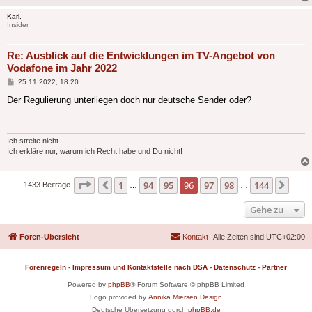
Karl.
Insider
Re: Ausblick auf die Entwicklungen im TV-Angebot von
Vodafone im Jahr 2022
Beitrag
25.11.2022, 18:20
Der Regulierung unterliegen doch nur deutsche Sender oder?
Ich streite nicht.
Ich erkläre nur, warum ich Recht habe und Du nicht!
Seite
96
von
144
1
94
95
96
97
98
144
Vorherige
Näch
1433 Beiträge
…
…
Gehe zu
Foren-Übersicht
Kontakt
Alle Zeiten sind
UTC+02:00
Forenregeln
-
Impressum und Kontaktstelle nach DSA
-
Datenschutz
-
Partner
Powered by
phpBB
® Forum Software © phpBB Limited
Logo provided by
Annika Miersen Design
Deutsche Übersetzung durch
phpBB.de