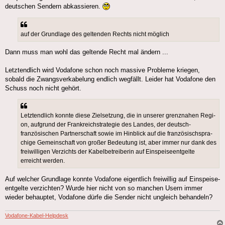
deutschen Sendern abkassieren.
auf der Grund­la­ge des gel­ten­den Rechts nicht möglich
Dann muss man wohl das geltende Recht mal ändern ...
Letztendlich wird Vodafone schon noch massive Probleme kriegen,
sobald die Zwangsverkabelung endlich wegfällt. Leider hat Vodafone den
Schuss noch nicht gehört.
Letzt­end­lich konn­te die­se Ziel­set­zung, die in unse­rer grenz­na­hen Regi­
on, auf­grund der Frank­reich­stra­te­gie des Lan­des, der deutsch-
französischen Part­ner­schaft sowie im Hin­blick auf die fran­zö­sisch­spra­
chi­ge Gemein­schaft von gro­ßer Bedeu­tung ist, aber immer nur dank des
frei­wil­li­gen Ver­zichts der Kabel­be­trei­be­rin auf Ein­spei­se­ent­gel­te
erreicht wer­den.
Auf welcher Grundlage konnte Vodafone eigentlich freiwillig auf Ein­spei­se­
ent­gel­te verzichten? Wurde hier nicht von so manchen Usern immer
wieder behauptet, Vodafone dürfe die Sender nicht ungleich behandeln?
Vodafone-Kabel-Helpdesk