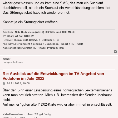
wieder geschlossen und es kam eine SMS, das man ein Suchlauf
durchführen soll, als ob ein Suchlauf ein Verschlüsselungsproblem löst.
Das Störungsticket habe ich wieder eröffnet.
Kannst ja ein Störungticket eröffnen.
Kabelnetz:
Netz Hildesheim (Alfeld). 862 MHz und 1000 Mbit/s
TV:
Sharp 43 Zoll UHD-TV
Receiver:
Humax ESD-160c/VE + Festplatte 1 TB
Abo:
Sky Entertainment + Cinema + Bundesliga + Sport + HD + UHD
Kabelanschluss Comfort HD + Kabel Premium Total
maber
Fortgeschrittener
Re: Ausblick auf die Entwicklungen im TV-Angebot von
Vodafone im Jahr 2022
Beitrag
24.11.2022, 10:08
Über den Sinn einer Einspeisung eines norwegischen Sektenfernsehens
kann man natürich streiten. Mich z.B. interessiert der Sender überhaupt
nicht.
Auf meiner "guten alten" D02-Karte wird er aber immerhin entschlüsselt.
Kabelfernsehen: zu Nov.´24 gekündigt.