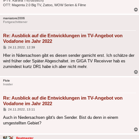
IPTV: Kartina TV(russisch)
OTT: Magenta 2.0 Big TV, Zattoo, WOW Serien & Filme
maniatore2006
Fortgeschrittener
Re: Ausblick auf die Entwicklungen im TV-Angebot von
Vodafone im Jahr 2022
Beitrag
24.11.2022, 12:39
HIer in Nidersachsen gibt es diesen sender garnicht erst. Ich schätze der
wird früher oder Später Abgeschaltet. im GIGA TV Receivver hab es
zumindest kurtz DR1 habe ich aber nicht mehr.
Flole
Insider
Re: Ausblick auf die Entwicklungen im TV-Angebot von
Vodafone im Jahr 2022
Beitrag
24.11.2022, 13:11
Auch in Niedersachsen gibt's den Sender. Bist du denn in einem
umgestellten Gebiet?
Beatmaster