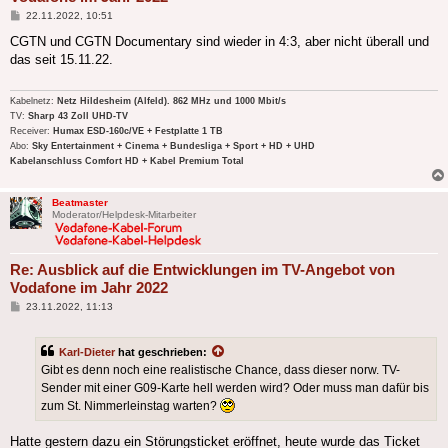
Beitrag
22.11.2022, 10:51
CGTN und CGTN Documentary sind wieder in 4:3, aber nicht überall und
das seit 15.11.22.
Kabelnetz:
Netz Hildesheim (Alfeld). 862 MHz und 1000 Mbit/s
TV:
Sharp 43 Zoll UHD-TV
Receiver:
Humax ESD-160c/VE + Festplatte 1 TB
Abo:
Sky Entertainment + Cinema + Bundesliga + Sport + HD + UHD
Kabelanschluss Comfort HD + Kabel Premium Total
Beatmaster
Moderator/Helpdesk-Mitarbeiter
Re: Ausblick auf die Entwicklungen im TV-Angebot von
Vodafone im Jahr 2022
Beitrag
23.11.2022, 11:13
Karl-Dieter
hat geschrieben:
Gibt es denn noch eine realistische Chance, dass dieser norw. TV-
Sender mit einer G09-Karte hell werden wird? Oder muss man dafür bis
zum St. Nimmerleinstag warten?
Hatte gestern dazu ein Störungsticket eröffnet, heute wurde das Ticket