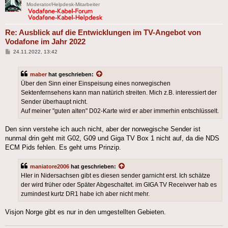
Moderator/Helpdesk-Mitarbeiter
Re: Ausblick auf die Entwicklungen im TV-Angebot von
Vodafone im Jahr 2022
Beitrag
24.11.2022, 13:42
maber
hat geschrieben:
Über den Sinn einer Einspeisung eines norwegischen
Sektenfernsehens kann man natürich streiten. Mich z.B. interessiert der
Sender überhaupt nicht.
Auf meiner "guten alten" D02-Karte wird er aber immerhin entschlüsselt.
Den sinn verstehe ich auch nicht, aber der norwegische Sender ist
nunmal drin geht mit G02, G09 und Giga TV Box 1 nicht auf, da die NDS
ECM Pids fehlen. Es geht ums Prinzip.
maniatore2006
hat geschrieben:
HIer in Nidersachsen gibt es diesen sender garnicht erst. Ich schätze
der wird früher oder Später Abgeschaltet. im GIGA TV Receivver hab es
zumindest kurtz DR1 habe ich aber nicht mehr.
Visjon Norge gibt es nur in den umgestellten Gebieten.