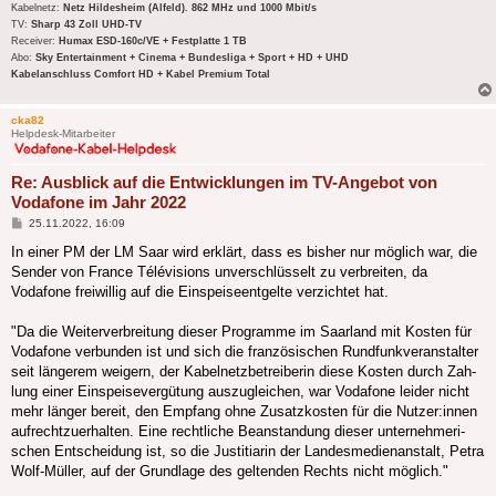
Kabelnetz:
Netz Hildesheim (Alfeld). 862 MHz und 1000 Mbit/s
TV:
Sharp 43 Zoll UHD-TV
Receiver:
Humax ESD-160c/VE + Festplatte 1 TB
Abo:
Sky Entertainment + Cinema + Bundesliga + Sport + HD + UHD
Kabelanschluss Comfort HD + Kabel Premium Total
cka82
Helpdesk-Mitarbeiter
Re: Ausblick auf die Entwicklungen im TV-Angebot von
Vodafone im Jahr 2022
Beitrag
25.11.2022, 16:09
In einer PM der LM Saar wird erklärt, dass es bisher nur möglich war, die
Sender von France Télévisions unverschlüsselt zu verbreiten, da
Vodafone freiwillig auf die Einspeiseentgelte verzichtet hat.
"Da die Wei­ter­ver­brei­tung die­ser Pro­gram­me im Saar­land mit Kos­ten für
Voda­fone ver­bun­den ist und sich die fran­zö­si­schen Rund­funk­ver­an­stal­ter
seit län­ge­rem wei­gern, der Kabel­netz­be­trei­be­rin die­se Kos­ten durch Zah­
lung einer Ein­spei­se­ver­gü­tung aus­zu­glei­chen, war Voda­fone lei­der nicht
mehr län­ger bereit, den Emp­fang ohne Zusatz­kos­ten für die Nutzer:innen
auf­recht­zu­er­hal­ten. Eine recht­li­che Bean­stan­dung die­ser unter­neh­me­ri­
schen Ent­schei­dung ist, so die Jus­ti­tia­rin der Lan­des­me­di­en­an­stalt, Petra
Wolf-Müller, auf der Grund­la­ge des gel­ten­den Rechts nicht möglich."