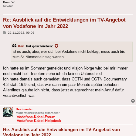
BerndW
Newbie
Re: Ausblick auf die Entwicklungen im TV-Angebot
von Vodafone im Jahr 2022
Beitrag
22.11.2022, 09:06
Karl.
hat geschrieben:
Ist es auch, aber, wer sich bei Vodafone nicht beklagt, muss auch bis
zum St. Nimmerleinstag warten...
Ich hatte es im Sommer gemeldet und Visjon Norge wird bei mir immer
noch nicht hell. Insofern sehe ich da keinen Unterschied.
Ich hatte damals auch gemeldet, dass CGTN und CGTN Documentary
4:3 statt 16:9 sind, das war dann ein paar Monate später behoben.
Allerdings glaube ich nicht, dass jetzt ausgerechnet mein Anruf dafür
verantwortlich war.
Beatmaster
Moderator/Helpdesk-Mitarbeiter
Re: Ausblick auf die Entwicklungen im TV-Angebot von
Vodafone im Jahr 2022