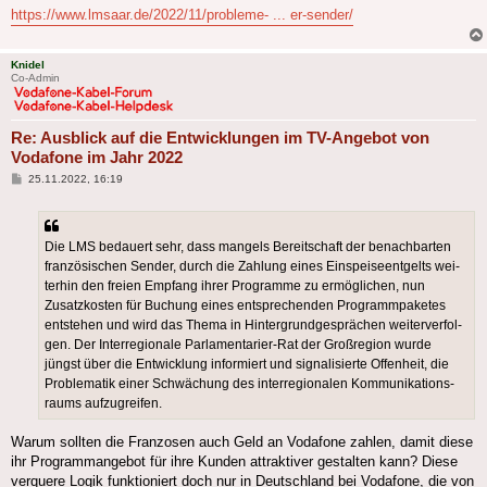
https://www.lmsaar.de/2022/11/probleme- ... er-sender/
Knidel
Co-Admin
Re: Ausblick auf die Entwicklungen im TV-Angebot von
Vodafone im Jahr 2022
Beitrag
25.11.2022, 16:19
Die LMS bedau­ert sehr, dass man­gels Bereit­schaft der benach­bar­ten
fran­zö­si­schen Sen­der, durch die Zah­lung eines Ein­spei­se­ent­gelts wei­
ter­hin den frei­en Emp­fang ihrer Pro­gram­me zu ermög­li­chen, nun
Zusatz­kos­ten für Buchung eines ent­spre­chen­den Pro­gramm­pa­ke­tes
ent­ste­hen und wird das The­ma in Hin­ter­grund­ge­sprä­chen wei­ter­ver­fol­
gen. Der Inter­re­gio­na­le Parlamentarier-Rat der Groß­re­gi­on wur­de
jüngst über die Ent­wick­lung infor­miert und signa­li­sier­te Offen­heit, die
Pro­ble­ma­tik einer Schwä­chung des inter­re­gio­na­len Kom­mu­ni­ka­ti­ons­
raums aufzugreifen.
Warum sollten die Franzosen auch Geld an Vodafone zahlen, damit diese
ihr Programmangebot für ihre Kunden attraktiver gestalten kann? Diese
verquere Logik funktioniert doch nur in Deutschland bei Vodafone, die von