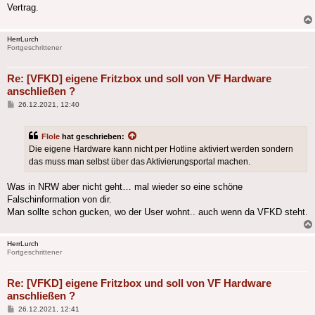
Vertrag.
HerrLurch
Fortgeschrittener
Re: [VFKD] eigene Fritzbox und soll von VF Hardware
anschließen ?
Beitrag
26.12.2021, 12:40
Flole
hat geschrieben:
Die eigene Hardware kann nicht per Hotline aktiviert werden sondern
das muss man selbst über das Aktivierungsportal machen.
Was in NRW aber nicht geht… mal wieder so eine schöne
Falschinformation von dir.
Man sollte schon gucken, wo der User wohnt.. auch wenn da VFKD steht.
HerrLurch
Fortgeschrittener
Re: [VFKD] eigene Fritzbox und soll von VF Hardware
anschließen ?
Beitrag
26.12.2021, 12:41