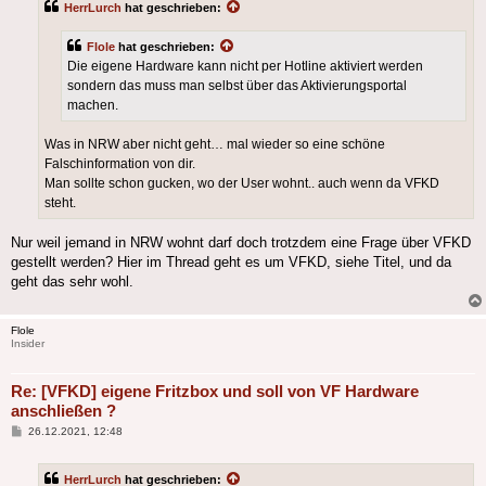
HerrLurch
hat geschrieben:
Flole
hat geschrieben:
Die eigene Hardware kann nicht per Hotline aktiviert werden
sondern das muss man selbst über das Aktivierungsportal
machen.
Was in NRW aber nicht geht… mal wieder so eine schöne
Falschinformation von dir.
Man sollte schon gucken, wo der User wohnt.. auch wenn da VFKD
steht.
Nur weil jemand in NRW wohnt darf doch trotzdem eine Frage über VFKD
gestellt werden? Hier im Thread geht es um VFKD, siehe Titel, und da
geht das sehr wohl.
Flole
Insider
Re: [VFKD] eigene Fritzbox und soll von VF Hardware
anschließen ?
Beitrag
26.12.2021, 12:48
HerrLurch
hat geschrieben: