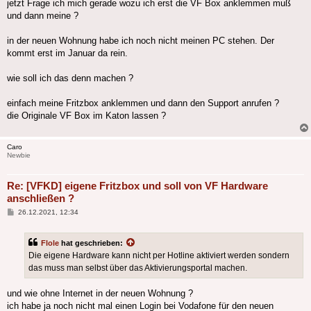
jetzt Frage ich mich gerade wozu ich erst die VF Box anklemmen muß
und dann meine ?
in der neuen Wohnung habe ich noch nicht meinen PC stehen. Der
kommt erst im Januar da rein.
wie soll ich das denn machen ?
einfach meine Fritzbox anklemmen und dann den Support anrufen ?
die Originale VF Box im Katon lassen ?
Caro
Newbie
Re: [VFKD] eigene Fritzbox und soll von VF Hardware
anschließen ?
Beitrag
26.12.2021, 12:34
Flole
hat geschrieben:
Die eigene Hardware kann nicht per Hotline aktiviert werden sondern
das muss man selbst über das Aktivierungsportal machen.
und wie ohne Internet in der neuen Wohnung ?
ich habe ja noch nicht mal einen Login bei Vodafone für den neuen