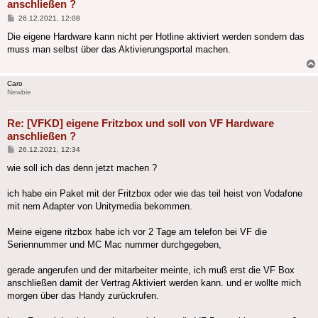
anschließen ?
Beitrag
26.12.2021, 12:08
Die eigene Hardware kann nicht per Hotline aktiviert werden sondern das
muss man selbst über das Aktivierungsportal machen.
Caro
Newbie
Re: [VFKD] eigene Fritzbox und soll von VF Hardware
anschließen ?
Beitrag
26.12.2021, 12:34
wie soll ich das denn jetzt machen ?
ich habe ein Paket mit der Fritzbox oder wie das teil heist von Vodafone
mit nem Adapter von Unitymedia bekommen.
Meine eigene ritzbox habe ich vor 2 Tage am telefon bei VF die
Seriennummer und MC Mac nummer durchgegeben,
gerade angerufen und der mitarbeiter meinte, ich muß erst die VF Box
anschließen damit der Vertrag Aktiviert werden kann. und er wollte mich
morgen über das Handy zurückrufen.