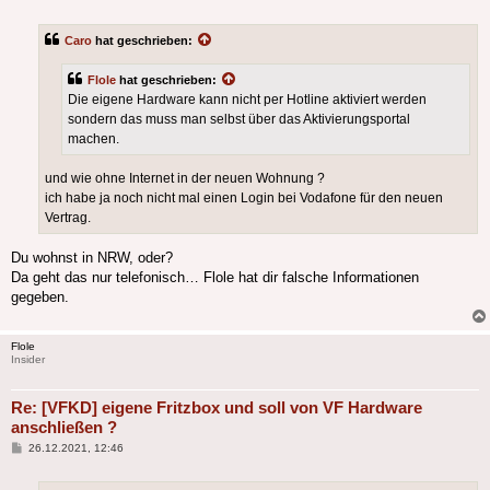
Caro
hat geschrieben:
Flole
hat geschrieben:
Die eigene Hardware kann nicht per Hotline aktiviert werden
sondern das muss man selbst über das Aktivierungsportal
machen.
und wie ohne Internet in der neuen Wohnung ?
ich habe ja noch nicht mal einen Login bei Vodafone für den neuen
Vertrag.
Du wohnst in NRW, oder?
Da geht das nur telefonisch… Flole hat dir falsche Informationen
gegeben.
Flole
Insider
Re: [VFKD] eigene Fritzbox und soll von VF Hardware
anschließen ?
Beitrag
26.12.2021, 12:46