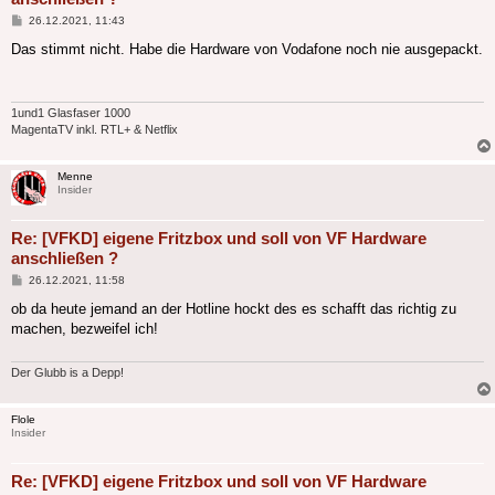
Beitrag
26.12.2021, 11:43
Das stimmt nicht. Habe die Hardware von Vodafone noch nie ausgepackt.
1und1 Glasfaser 1000
MagentaTV inkl. RTL+ & Netflix
Menne
Insider
Re: [VFKD] eigene Fritzbox und soll von VF Hardware
anschließen ?
Beitrag
26.12.2021, 11:58
ob da heute jemand an der Hotline hockt des es schafft das richtig zu
machen, bezweifel ich!
Der Glubb is a Depp!
Flole
Insider
Re: [VFKD] eigene Fritzbox und soll von VF Hardware