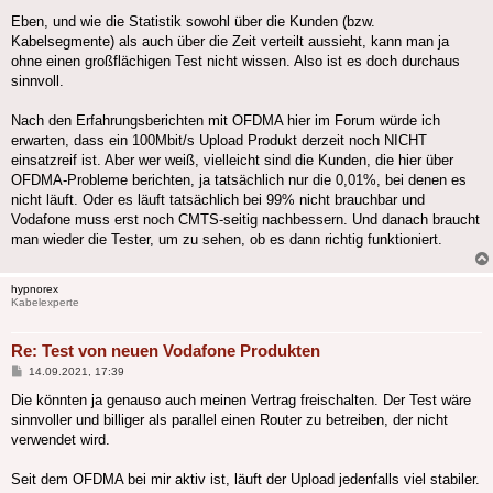
Eben, und wie die Statistik sowohl über die Kunden (bzw.
Kabelsegmente) als auch über die Zeit verteilt aussieht, kann man ja
ohne einen großflächigen Test nicht wissen. Also ist es doch durchaus
sinnvoll.
Nach den Erfahrungsberichten mit OFDMA hier im Forum würde ich
erwarten, dass ein 100Mbit/s Upload Produkt derzeit noch NICHT
einsatzreif ist. Aber wer weiß, vielleicht sind die Kunden, die hier über
OFDMA-Probleme berichten, ja tatsächlich nur die 0,01%, bei denen es
nicht läuft. Oder es läuft tatsächlich bei 99% nicht brauchbar und
Vodafone muss erst noch CMTS-seitig nachbessern. Und danach braucht
man wieder die Tester, um zu sehen, ob es dann richtig funktioniert.
hypnorex
Kabelexperte
Re: Test von neuen Vodafone Produkten
Beitrag
14.09.2021, 17:39
Die könnten ja genauso auch meinen Vertrag freischalten. Der Test wäre
sinnvoller und billiger als parallel einen Router zu betreiben, der nicht
verwendet wird.
Seit dem OFDMA bei mir aktiv ist, läuft der Upload jedenfalls viel stabiler.