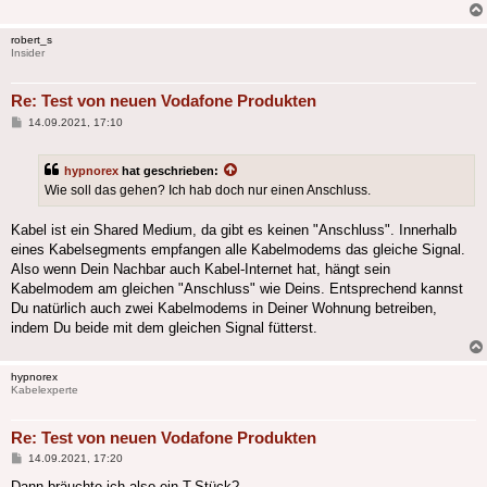
robert_s
Insider
Re: Test von neuen Vodafone Produkten
Beitrag
14.09.2021, 17:10
hypnorex
hat geschrieben:
Wie soll das gehen? Ich hab doch nur einen Anschluss.
Kabel ist ein Shared Medium, da gibt es keinen "Anschluss". Innerhalb
eines Kabelsegments empfangen alle Kabelmodems das gleiche Signal.
Also wenn Dein Nachbar auch Kabel-Internet hat, hängt sein
Kabelmodem am gleichen "Anschluss" wie Deins. Entsprechend kannst
Du natürlich auch zwei Kabelmodems in Deiner Wohnung betreiben,
indem Du beide mit dem gleichen Signal fütterst.
hypnorex
Kabelexperte
Re: Test von neuen Vodafone Produkten
Beitrag
14.09.2021, 17:20
Dann bräuchte ich also ein T-Stück?