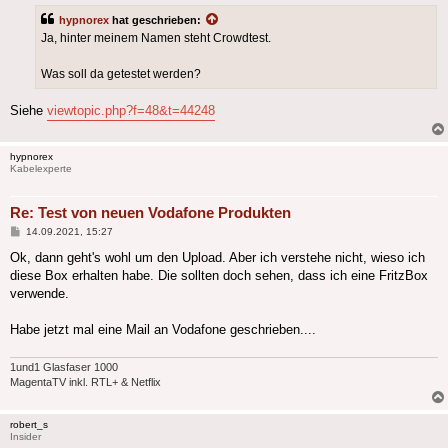
hypnorex
hat geschrieben:
Ja, hinter meinem Namen steht Crowdtest.
Was soll da getestet werden?
Siehe
viewtopic.php?f=48&t=44248
hypnorex
Kabelexperte
Re: Test von neuen Vodafone Produkten
Beitrag
14.09.2021, 15:27
Ok, dann geht's wohl um den Upload. Aber ich verstehe nicht, wieso ich
diese Box erhalten habe. Die sollten doch sehen, dass ich eine FritzBox
verwende.
Habe jetzt mal eine Mail an Vodafone geschrieben....
1und1 Glasfaser 1000
MagentaTV inkl. RTL+ & Netflix
robert_s
Insider