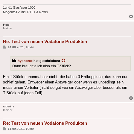
1und1 Glasfaser 1000
MagentaTV inkl. RTL+ & Netflix
Flole
Insider
Re: Test von neuen Vodafone Produkten
Beitrag
14.09.2021, 18:44
hypnorex
hat geschrieben:
Dann bräuchte ich also ein T-Stück?
Ein T-Stück schonmal gar nicht, die haben 0 Entkopplung, das kann nur
schief gehen. Entweder einen Abzweiger oder wenn es unbedingt sein
muss einen Verteiler (nicht so gut wie ein Abzweiger aber besser als ein
T-Stück auf jeden Fall).
robert_s
Insider
Re: Test von neuen Vodafone Produkten
Beitrag
14.09.2021, 19:09