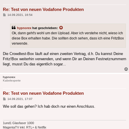
Re: Test von neuen Vodafone Produkten
Beitrag
14.09.2021, 16:54
hypnorex
hat geschrieben:
Ok, dann geht's wohl um den Upload. Aber ich verstehe nicht, wieso ich
diese Box erhalten habe. Die sollten doch sehen, dass ich eine FritzBox
verwende.
Die Crowdtest-Box läuft auf einen zweiten Vertrag, d.h. Du kannst Deine
Fritz!Box weiterhin verwenden, und wenn Dir an Deinen Festnetznummern
liegt, musst Du das eigentlich sogar...
hypnorex
Kabelexperte
Re: Test von neuen Vodafone Produkten
Beitrag
14.09.2021, 17:07
Wie soll das gehen? Ich hab doch nur einen Anschluss.
1und1 Glasfaser 1000
MagentaTV inkl. RTL+ & Netflix