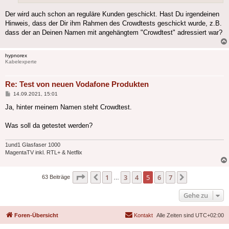
Der wird auch schon an reguläre Kunden geschickt. Hast Du irgendeinen
Hinweis, dass der Dir ihm Rahmen des Crowdtests geschickt wurde, z.B.
dass der an Deinen Namen mit angehängtem "Crowdtest" adressiert war?
hypnorex
Kabelexperte
Re: Test von neuen Vodafone Produkten
Beitrag
14.09.2021, 15:01
Ja, hinter meinem Namen steht Crowdtest.
Was soll da getestet werden?
1und1 Glasfaser 1000
MagentaTV inkl. RTL+ & Netflix
Seite
5
von
7
1
3
4
5
6
7
Vorherige
Nächste
63 Beiträge
…
Gehe zu
Foren-Übersicht
Kontakt
Alle Zeiten sind
UTC+02:00