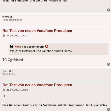
Welcher Hersteller und welches Modell ist es?
tonino85
Fortgeschrittener
Re: Test von neuen Vodafone Produkten
Beitrag
31.07.2021, 13:27
Flole
hat geschrieben:
Welcher Hersteller und welches Modell ist es?
TC Cga6444vf
Tom_123
Kabelfreak
Re: Test von neuen Vodafone Produkten
Beitrag
31.07.2021, 14:19
Hi,
was für einen Tarif bucht dir Vodafone auf der Testgerät? Den Gigacable?