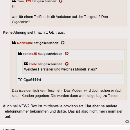
Tom_123
hat geschrieben:
Hi,
was für einen Tarif bucht dir Vodafone auf der Testgerät? Den
Gigacable?
Keine Ahnung sieht nach 1 GBit aus.
NoNewbie
hat geschrieben:
tonino85
hat geschrieben:
Flole
hat geschrieben:
Welcher Hersteller und welches Modell ist es?
TC Cga6444vf
Das ist eigentlich kein Test mehr. Das Modem wird doch schon einfach
so an Kunden gegeben. Die werden dann wohl ungefragt zu Testern.
Auch bei VFW? Box ist mittlerweile provisoniert. Hat aber ne andere
Telefonnummer bekommen und dslite. Das ist also nicht mein normaler
Tarif.
hypnorex