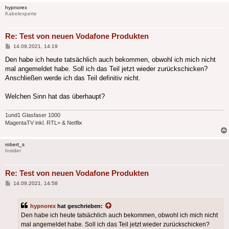
hypnorex
Kabelexperte
Re: Test von neuen Vodafone Produkten
Beitrag
14.09.2021, 14:19
Den habe ich heute tatsächlich auch bekommen, obwohl ich mich nicht
mal angemeldet habe. Soll ich das Teil jetzt wieder zurückschicken?
Anschließen werde ich das Teil definitiv nicht.
Welchen Sinn hat das überhaupt?
1und1 Glasfaser 1000
MagentaTV inkl. RTL+ & Netflix
robert_s
Insider
Re: Test von neuen Vodafone Produkten
Beitrag
14.09.2021, 14:58
hypnorex
hat geschrieben:
Den habe ich heute tatsächlich auch bekommen, obwohl ich mich nicht
mal angemeldet habe. Soll ich das Teil jetzt wieder zurückschicken?