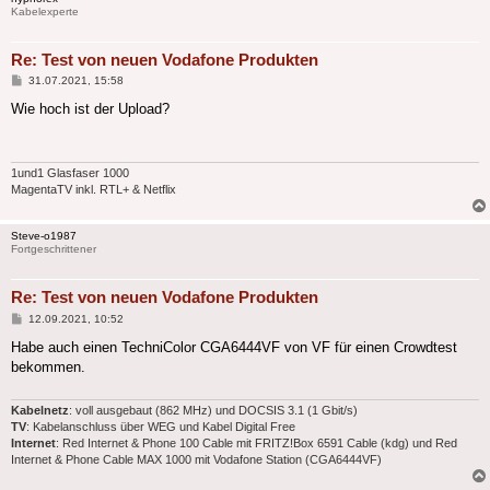
Kabelexperte
Re: Test von neuen Vodafone Produkten
Beitrag
31.07.2021, 15:58
Wie hoch ist der Upload?
1und1 Glasfaser 1000
MagentaTV inkl. RTL+ & Netflix
Steve-o1987
Fortgeschrittener
Re: Test von neuen Vodafone Produkten
Beitrag
12.09.2021, 10:52
Habe auch einen TechniColor CGA6444VF von VF für einen Crowdtest
bekommen.
Kabelnetz
: voll ausgebaut (862 MHz) und DOCSIS 3.1 (1 Gbit/s)
TV
: Kabelanschluss über WEG und Kabel Digital Free
Internet
: Red Internet & Phone 100 Cable mit FRITZ!Box 6591 Cable (kdg) und Red
Internet & Phone Cable MAX 1000 mit Vodafone Station (CGA6444VF)