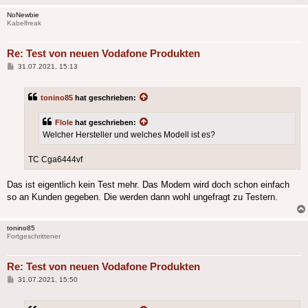
NoNewbie
Kabelfreak
Re: Test von neuen Vodafone Produkten
Beitrag
31.07.2021, 15:13
tonino85
hat geschrieben:
Flole
hat geschrieben:
Welcher Hersteller und welches Modell ist es?
TC Cga6444vf
Das ist eigentlich kein Test mehr. Das Modem wird doch schon einfach
so an Kunden gegeben. Die werden dann wohl ungefragt zu Testern.
tonino85
Fortgeschrittener
Re: Test von neuen Vodafone Produkten
Beitrag
31.07.2021, 15:50