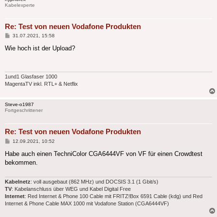
Kabelexperte
Re: Test von neuen Vodafone Produkten
Beitrag
31.07.2021, 15:58
Wie hoch ist der Upload?
1und1 Glasfaser 1000
MagentaTV inkl. RTL+ & Netflix
Steve-o1987
Fortgeschrittener
Re: Test von neuen Vodafone Produkten
Beitrag
12.09.2021, 10:52
Habe auch einen TechniColor CGA6444VF von VF für einen Crowdtest
bekommen.
Kabelnetz
: voll ausgebaut (862 MHz) und DOCSIS 3.1 (1 Gbit/s)
TV
: Kabelanschluss über WEG und Kabel Digital Free
Internet
: Red Internet & Phone 100 Cable mit FRITZ!Box 6591 Cable (kdg) und Red
Internet & Phone Cable MAX 1000 mit Vodafone Station (CGA6444VF)