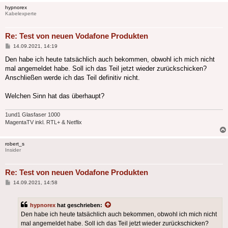
hypnorex
Kabelexperte
Re: Test von neuen Vodafone Produkten
Beitrag
14.09.2021, 14:19
Den habe ich heute tatsächlich auch bekommen, obwohl ich mich nicht
mal angemeldet habe. Soll ich das Teil jetzt wieder zurückschicken?
Anschließen werde ich das Teil definitiv nicht.
Welchen Sinn hat das überhaupt?
1und1 Glasfaser 1000
MagentaTV inkl. RTL+ & Netflix
robert_s
Insider
Re: Test von neuen Vodafone Produkten
Beitrag
14.09.2021, 14:58
hypnorex
hat geschrieben:
Den habe ich heute tatsächlich auch bekommen, obwohl ich mich nicht
mal angemeldet habe. Soll ich das Teil jetzt wieder zurückschicken?