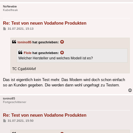
NoNewbie
Kabelfreak
Re: Test von neuen Vodafone Produkten
Beitrag
31.07.2021, 15:13
tonino85
hat geschrieben:
Flole
hat geschrieben:
Welcher Hersteller und welches Modell ist es?
TC Cga6444vf
Das ist eigentlich kein Test mehr. Das Modem wird doch schon einfach
so an Kunden gegeben. Die werden dann wohl ungefragt zu Testern.
tonino85
Fortgeschrittener
Re: Test von neuen Vodafone Produkten
Beitrag
31.07.2021, 15:50