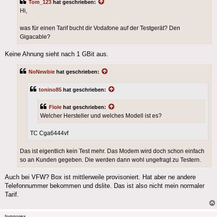
Tom_123
hat geschrieben:
Hi,
was für einen Tarif bucht dir Vodafone auf der Testgerät? Den
Gigacable?
Keine Ahnung sieht nach 1 GBit aus.
NoNewbie
hat geschrieben:
tonino85
hat geschrieben:
Flole
hat geschrieben:
Welcher Hersteller und welches Modell ist es?
TC Cga6444vf
Das ist eigentlich kein Test mehr. Das Modem wird doch schon einfach
so an Kunden gegeben. Die werden dann wohl ungefragt zu Testern.
Auch bei VFW? Box ist mittlerweile provisoniert. Hat aber ne andere
Telefonnummer bekommen und dslite. Das ist also nicht mein normaler
Tarif.
hypnorex