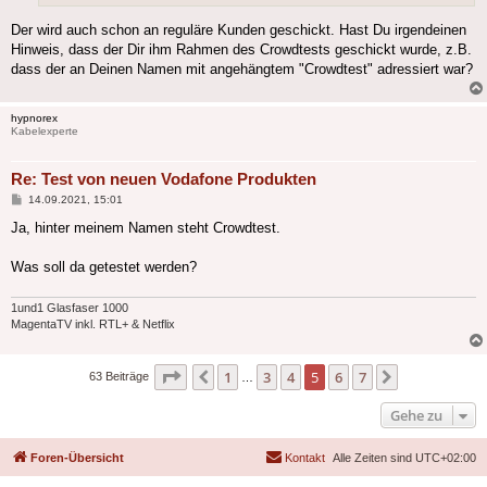
Der wird auch schon an reguläre Kunden geschickt. Hast Du irgendeinen
Hinweis, dass der Dir ihm Rahmen des Crowdtests geschickt wurde, z.B.
dass der an Deinen Namen mit angehängtem "Crowdtest" adressiert war?
hypnorex
Kabelexperte
Re: Test von neuen Vodafone Produkten
Beitrag
14.09.2021, 15:01
Ja, hinter meinem Namen steht Crowdtest.
Was soll da getestet werden?
1und1 Glasfaser 1000
MagentaTV inkl. RTL+ & Netflix
Seite
5
von
7
1
3
4
5
6
7
Vorherige
Nächste
63 Beiträge
…
Gehe zu
Foren-Übersicht
Kontakt
Alle Zeiten sind
UTC+02:00