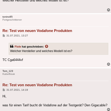
Welcher Hersteller und welches Modell ist es?
tonino85
Fortgeschrittener
Re: Test von neuen Vodafone Produkten
Beitrag
31.07.2021, 13:27
Flole
hat geschrieben:
Welcher Hersteller und welches Modell ist es?
TC Cga6444vf
Tom_123
Kabelfreak
Re: Test von neuen Vodafone Produkten
Beitrag
31.07.2021, 14:19
Hi,
was für einen Tarif bucht dir Vodafone auf der Testgerät? Den Gigacable?