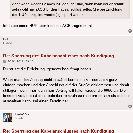
Aber wenn weder TV noch I&P gebucht sind, dann kann der Anschluß
sehr wohl nach AGB für den Hausanschluß selbst (die bei Errichtung
des HÜP akzeptiert wurden) gesperrt weden.
Ich habe einen HÜP aber keinerlei AGB zugestimmt.
Flole
Insider
Re: Sperrung des Kabelanschlusses nach Kündigung
Beitrag
10.01.2019, 23:18
Du musst die Errichtung irgendwo beauftragt haben.
Wenn man den Zugang nicht gewährt kann sich VF das auch ganz
einfach machen und den Anschluss auf der Straße abklemmen und damit
stillegen, wenn man dann nen Vertrag will fallen wieder die 999€ an. Die
bessere Variante ist den Techniker reinzulassen sofern er sich als solcher
ausweisen kann und einen Termin hat.
berlin69er
Insider
Re: Sperrung des Kabelanschlusses nach Kündigung