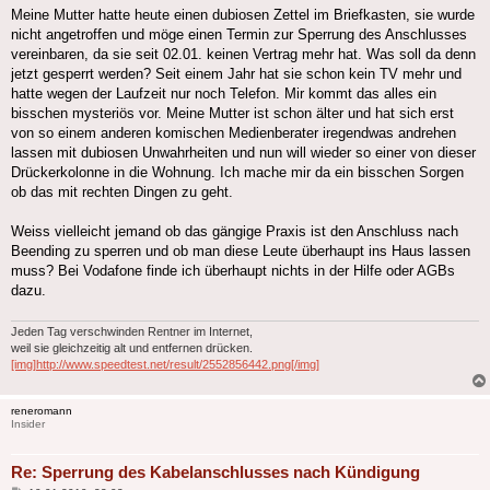
Meine Mutter hatte heute einen dubiosen Zettel im Briefkasten, sie wurde
nicht angetroffen und möge einen Termin zur Sperrung des Anschlusses
vereinbaren, da sie seit 02.01. keinen Vertrag mehr hat. Was soll da denn
jetzt gesperrt werden? Seit einem Jahr hat sie schon kein TV mehr und
hatte wegen der Laufzeit nur noch Telefon. Mir kommt das alles ein
bisschen mysteriös vor. Meine Mutter ist schon älter und hat sich erst
von so einem anderen komischen Medienberater iregendwas andrehen
lassen mit dubiosen Unwahrheiten und nun will wieder so einer von dieser
Drückerkolonne in die Wohnung. Ich mache mir da ein bisschen Sorgen
ob das mit rechten Dingen zu geht.
Weiss vielleicht jemand ob das gängige Praxis ist den Anschluss nach
Beending zu sperren und ob man diese Leute überhaupt ins Haus lassen
muss? Bei Vodafone finde ich überhaupt nichts in der Hilfe oder AGBs
dazu.
Jeden Tag verschwinden Rentner im Internet,
weil sie gleichzeitig alt und entfernen drücken.
[img]http://www.speedtest.net/result/2552856442.png[/img]
reneromann
Insider
Re: Sperrung des Kabelanschlusses nach Kündigung