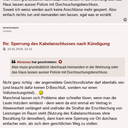
Haus lassen ausser Polizei mit Durchsuchungsbeschluss.
Soweit ich weiss werden auch keine Anschlüsse mehr gesperrt. Also
einfach nichts tun und niemanden rein lassen, egal was er erzählt.
reneromann
Insider
Re: Sperrung des Kabelanschlusses nach Kündigung
Beitrag
10.01.2019, 22:12
Abraxxas
hat geschrieben:
Man muss grundsätzlich überhaupt niemanden in die Wohnung oder
das Haus lassen ausser Polizei mit Durchsuchungsbeschluss.
Nicht ganz richtig - der angemeldete Gerichtsvollzieher darf ebenfalls rein
(und braucht dafür keinen D-Beschluß, sondern nur einen
Vollstreckungstitel)...
Manchmal lassen sich Probleme aber schneller lösen, wenn man die
Leute trotzdem reinlässt - denn wenn da erst einmal ein Vertrag in
Abwesenheit verlängert wird und/oder die Straftat der Erschleichung von
Leistungen im Raum steht (Nutzung des Kabelanschlusses ohne
Bezahlung für denselben), dann kann eine Sperrung vor Ort durchaus
einfacher sein, als sich dem gerichtlichen Weg zu stellen.