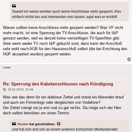
Soweit ich weiss werden auch keine Anschlüsse mehr gesperrt. Also
einfach nichts tun und niemanden rein lassen, egal was er erzählt.
Warum sollten keine Anschlüsse mehr gesperrt werden? Was VF nicht
mehr macht, ist eine Sperrung der TV-Anschlüsse, die auch für I&P
genutzt werden, weil es derzeit keine vernünftigen TV-Sperrfilter gibt.
Aber wenn weder TV noch I&P gebucht sind, dann kann der Anschluß
sehr wohl nach AGB für den Hausanschluß selbst (die bei Errichtung des
HÜP akzeptiert wurden) gesperrt weden.
Lutze
Re: Sperrung des Kabelanschlusses nach Kündigung
Beitrag
10.01.2019, 22:48
Was war das denn für ein dubioser Zettel und stand ein Absender drauf
und auch ein Firmenlogo oder dergleichen von Vodafone?
Der Zettel zwingt sie ja erst mal zu gar nichts. Da möge sich der Herr
doch selbst bemühen um einen Termin.
Husker
hat geschrieben:
und hat sich erst von so einem anderen komischen Medienberater