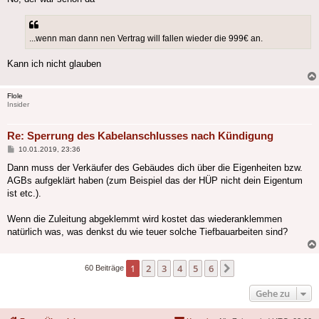
...wenn man dann nen Vertrag will fallen wieder die 999€ an.
Kann ich nicht glauben
Flole
Insider
Re: Sperrung des Kabelanschlusses nach Kündigung
Beitrag
10.01.2019, 23:36
Dann muss der Verkäufer des Gebäudes dich über die Eigenheiten bzw.
AGBs aufgeklärt haben (zum Beispiel das der HÜP nicht dein Eigentum
ist etc.).
Wenn die Zuleitung abgeklemmt wird kostet das wiederanklemmen
natürlich was, was denkst du wie teuer solche Tiefbauarbeiten sind?
1
2
3
4
5
6
Nächste
60 Beiträge
Gehe zu