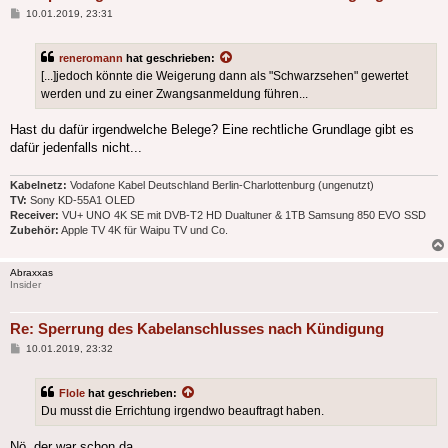
Beitrag
10.01.2019, 23:31
reneromann
hat geschrieben:
[...]jedoch könnte die Weigerung dann als "Schwarzsehen" gewertet
werden und zu einer Zwangsanmeldung führen...
Hast du dafür irgendwelche Belege? Eine rechtliche Grundlage gibt es
dafür jedenfalls nicht...
Kabelnetz:
Vodafone Kabel Deutschland Berlin-Charlottenburg (ungenutzt)
TV:
Sony KD-55A1 OLED
Receiver:
VU+ UNO 4K SE mit DVB-T2 HD Dualtuner & 1TB Samsung 850 EVO SSD
Zubehör:
Apple TV 4K für Waipu TV und Co.
Abraxxas
Insider
Re: Sperrung des Kabelanschlusses nach Kündigung
Beitrag
10.01.2019, 23:32
Flole
hat geschrieben:
Du musst die Errichtung irgendwo beauftragt haben.
Nö, der war schon da