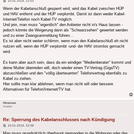
Beitrag
10.01.2019, 22:03
Wenn der Kabelanschluß gesperrt wird, wird das Kabel zwischen HÜP
und HAV entfernt und der HÜP verplombt. Damit ist dann weder Kabel-
Internet/Telefon noch Kabel-TV möglich.
Und jein, man muss "eigentlich" den Anbieter nicht in's Haus lassen -
jedoch könnte die Weigerung dann als "Schwarzsehen" gewertet werden
und zu einer Zwangsanmeldung führen...
Es ist aber nicht weiter schlimm, wenn man den Kabelanschluß eh nicht
nutzen will, wenn der HÜP verplombt -und- der HAV stromlos gemacht
wird.
Es kann aber auch sein, dass da ein windiger "Medienberater" kommt und
deine Mutter überreden will, doch wieder einen TV-Vertrag (GigaTV)
abzuschließen und den "völlig überteuerten" Telefonvertrag ebenfalls zu
Kabel zu ziehen.
Hier sollte man klar ablehnen, wenn man nicht will oder bessere
Alternativen für Telefon/Internet/TV hat.
Abraxxas
Insider
Re: Sperrung des Kabelanschlusses nach Kündigung
Beitrag
10.01.2019, 22:08
Man muss grundsätzlich überhaupt niemanden in die Wohnung oder das