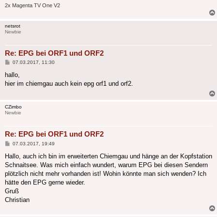
2x Magenta TV One V2
netsrot
Newbie
Re: EPG bei ORF1 und ORF2
Beitrag
07.03.2017, 11:30
hallo,
hier im chiemgau auch kein epg orf1 und orf2.
CZimbo
Newbie
Re: EPG bei ORF1 und ORF2
Beitrag
07.03.2017, 19:49
Hallo, auch ich bin im erweiterten Chiemgau und hänge an der Kopfstation
Schnaitsee. Was mich einfach wundert, warum EPG bei diesen Sendern
plötzlich nicht mehr vorhanden ist! Wohin könnte man sich wenden? Ich
hätte den EPG gerne wieder.
Gruß
Christian