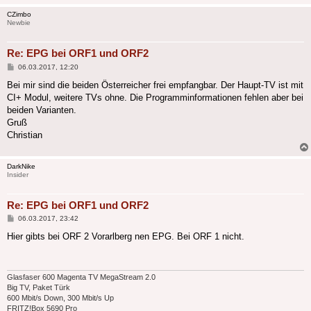
CZimbo
Newbie
Re: EPG bei ORF1 und ORF2
Beitrag
06.03.2017, 12:20
Bei mir sind die beiden Österreicher frei empfangbar. Der Haupt-TV ist mit
CI+ Modul, weitere TVs ohne. Die Programminformationen fehlen aber bei
beiden Varianten.
Gruß
Christian
DarkNike
Insider
Re: EPG bei ORF1 und ORF2
Beitrag
06.03.2017, 23:42
Hier gibts bei ORF 2 Vorarlberg nen EPG. Bei ORF 1 nicht.
Glasfaser 600 Magenta TV MegaStream 2.0
Big TV, Paket Türk
600 Mbit/s Down, 300 Mbit/s Up
FRITZ!Box 5690 Pro