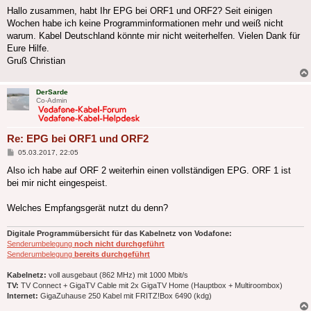
Hallo zusammen, habt Ihr EPG bei ORF1 und ORF2? Seit einigen
Wochen habe ich keine Programminformationen mehr und weiß nicht
warum. Kabel Deutschland könnte mir nicht weiterhelfen. Vielen Dank für
Eure Hilfe.
Gruß Christian
DerSarde
Co-Admin
Re: EPG bei ORF1 und ORF2
Beitrag
05.03.2017, 22:05
Also ich habe auf ORF 2 weiterhin einen vollständigen EPG. ORF 1 ist
bei mir nicht eingespeist.
Welches Empfangsgerät nutzt du denn?
Digitale Programmübersicht für das Kabelnetz von Vodafone:
Senderumbelegung
noch nicht durchgeführt
Senderumbelegung
bereits durchgeführt
Kabelnetz:
voll ausgebaut (862 MHz) mit 1000 Mbit/s
TV:
TV Connect + GigaTV Cable mit 2x GigaTV Home (Hauptbox + Multiroombox)
Internet:
GigaZuhause 250 Kabel mit FRITZ!Box 6490 (kdg)