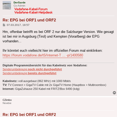
DerSarde
Co-Admin
Re: EPG bei ORF1 und ORF2
Beitrag
07.03.2017, 19:57
Hm, offenbar betrifft es bei ORF 2 nur die Salzburger Version. Wie gesagt
ist bei mir in Augsburg (Tirol) und Kempten (Vorarlberg) der EPG
vorhanden...
Ihr könntet euch vielleicht hier im offiziellen Forum mal einklinken:
https://forum.vodafone.de/t5/Internet-T ... -p/1400580
Digitale Programmübersicht für das Kabelnetz von Vodafone:
Senderumbelegung
noch nicht durchgeführt
Senderumbelegung
bereits durchgeführt
Kabelnetz:
voll ausgebaut (862 MHz) mit 1000 Mbit/s
TV:
TV Connect + GigaTV Cable mit 2x GigaTV Home (Hauptbox + Multiroombox)
Internet:
GigaZuhause 250 Kabel mit FRITZ!Box 6490 (kdg)
CZimbo
Newbie
Re: EPG bei ORF1 und ORF2