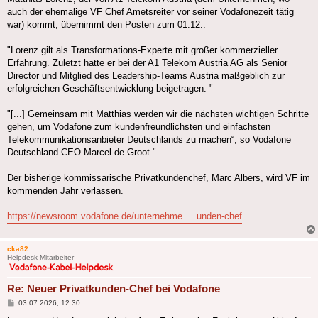
auch der ehemalige VF Chef Ametsreiter vor seiner Vodafonezeit tätig
war) kommt, übernimmt den Posten zum 01.12..
"Lorenz gilt als Transformations-Experte mit großer kommerzieller
Erfahrung. Zuletzt hatte er bei der A1 Telekom Austria AG als Senior
Director und Mitglied des Leadership-Teams Austria maßgeblich zur
erfolgreichen Geschäftsentwicklung beigetragen. "
"[...] Gemeinsam mit Matthias werden wir die nächsten wichtigen Schritte
gehen, um Vodafone zum kundenfreundlichsten und einfachsten
Telekommunikationsanbieter Deutschlands zu machen“, so Vodafone
Deutschland CEO Marcel de Groot."
Der bisherige kommissarische Privatkundenchef, Marc Albers, wird VF im
kommenden Jahr verlassen.
https://newsroom.vodafone.de/unternehme ... unden-chef
cka82
Helpdesk-Mitarbeiter
Re: Neuer Privatkunden-Chef bei Vodafone
Beitrag
03.07.2026, 12:30