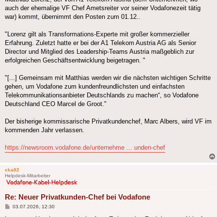
auch der ehemalige VF Chef Ametsreiter vor seiner Vodafonezeit tätig
war) kommt, übernimmt den Posten zum 01.12..
"Lorenz gilt als Transformations-Experte mit großer kommerzieller
Erfahrung. Zuletzt hatte er bei der A1 Telekom Austria AG als Senior
Director und Mitglied des Leadership-Teams Austria maßgeblich zur
erfolgreichen Geschäftsentwicklung beigetragen. "
"[...] Gemeinsam mit Matthias werden wir die nächsten wichtigen Schritte
gehen, um Vodafone zum kundenfreundlichsten und einfachsten
Telekommunikationsanbieter Deutschlands zu machen“, so Vodafone
Deutschland CEO Marcel de Groot."
Der bisherige kommissarische Privatkundenchef, Marc Albers, wird VF im
kommenden Jahr verlassen.
https://newsroom.vodafone.de/unternehme ... unden-chef
cka82
Helpdesk-Mitarbeiter
Re: Neuer Privatkunden-Chef bei Vodafone
Beitrag
03.07.2026, 12:30