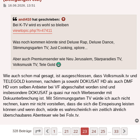
Beitrag
16.06.2026, 13:51
andi410
hat geschrieben:
Bei K-TV wird es wohl so bleiben
viewtopic.php?t=47411
Was noch kommen könnte sind Deluxe Rap, Deluxe Dance,
Stimmungsgarten TV, Just Cooking, xplore...
Aber auch Premiumsender wie Neu Jerusalem, Starparadies TV,
Volksmusik TV, Tele Gold
Wie auch schon mal gesagt, ist ausgeschlossen, dass Volksmusik.tv und
TELEGOLD kommen, nachdem ja sowohl DOKUSAT HD als auch DMF
HD vom selben Anbieter bei VF abgeschaltet worden sind und
insbesondere DOKUSAT ja quasi nur noch Werbesender mit
Dokuunterbrechung ist. Mit Stimmungsgarten TV würde ich auch nicht
rechnen, kann mir nicht vorstellen, dass die sich die Einspeisung leisten
können und wenn doch, würde es wahrscheinlich ein zeitlich ähnlich
überschaubares Abenteuer wie bei Folx.tv.
Seite
23
von
33
1
21
22
23
24
25
33
Vorherige
Nächs
328 Beiträge
…
…