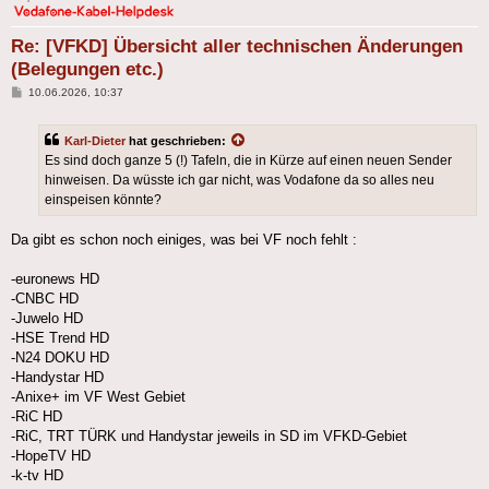
Re: [VFKD] Übersicht aller technischen Änderungen
(Belegungen etc.)
Beitrag
10.06.2026, 10:37
Karl-Dieter
hat geschrieben:
Es sind doch ganze 5 (!) Tafeln, die in Kürze auf einen neuen Sender
hinweisen. Da wüsste ich gar nicht, was Vodafone da so alles neu
einspeisen könnte?
Da gibt es schon noch einiges, was bei VF noch fehlt :
-euronews HD
-CNBC HD
-Juwelo HD
-HSE Trend HD
-N24 DOKU HD
-Handystar HD
-Anixe+ im VF West Gebiet
-RiC HD
-RiC, TRT TÜRK und Handystar jeweils in SD im VFKD-Gebiet
-HopeTV HD
-k-tv HD