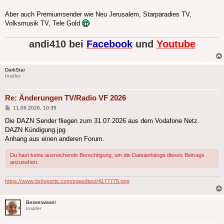
Aber auch Premiumsender wie Neu Jerusalem, Starparadies TV,
Volksmusik TV, Tele Gold
andi410 bei
Facebook
und
Youtube
DarkStar
Insider
Re: Änderungen TV/Radio VF 2026
Beitrag
11.06.2026, 10:35
Die DAZN Sender fliegen zum 31.07.2026 aus dem Vodafone Netz.
DAZN Kündigung.jpg
Anhang aus einen anderen Forum.
Du hast keine ausreichende Berechtigung, um die Dateianhänge dieses Beitrags
anzusehen.
https://www.dslreports.com/speedtest/4177775.png
Besserwisser
Insider