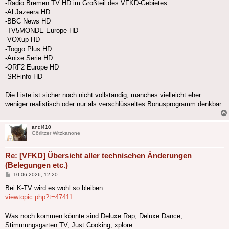
-Radio Bremen TV HD im Großteil des VFKD-Gebietes
-Al Jazeera HD
-BBC News HD
-TV5MONDE Europe HD
-VOXup HD
-Toggo Plus HD
-Anixe Serie HD
-ORF2 Europe HD
-SRFinfo HD
Die Liste ist sicher noch nicht vollständig, manches vielleicht eher
weniger realistisch oder nur als verschlüsseltes Bonusprogramm denkbar.
andi410
Görlitzer Witzkanone
Re: [VFKD] Übersicht aller technischen Änderungen
(Belegungen etc.)
Beitrag
10.06.2026, 12:20
Bei K-TV wird es wohl so bleiben
viewtopic.php?t=47411
Was noch kommen könnte sind Deluxe Rap, Deluxe Dance,
Stimmungsgarten TV, Just Cooking, xplore...