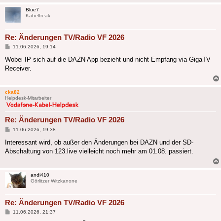
Blue7
Kabelfreak
Re: Änderungen TV/Radio VF 2026
Beitrag
11.06.2026, 19:14
Wobei IP sich auf die DAZN App bezieht und nicht Empfang via GigaTV
Receiver.
cka82
Helpdesk-Mitarbeiter
Re: Änderungen TV/Radio VF 2026
Beitrag
11.06.2026, 19:38
Interessant wird, ob außer den Änderungen bei DAZN und der SD-
Abschaltung von 123.live vielleicht noch mehr am 01.08. passiert.
andi410
Görlitzer Witzkanone
Re: Änderungen TV/Radio VF 2026
Beitrag
11.06.2026, 21:37