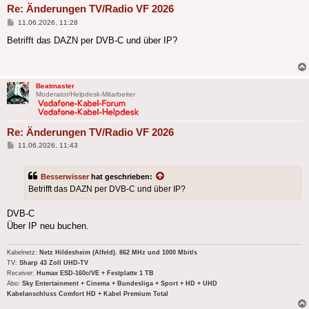
Re: Änderungen TV/Radio VF 2026
Beitrag
11.06.2026, 11:28
Betrifft das DAZN per DVB-C und über IP?
Beatmaster
Moderator/Helpdesk-Mitarbeiter
Re: Änderungen TV/Radio VF 2026
Beitrag
11.06.2026, 11:43
Besserwisser
hat geschrieben:
Betrifft das DAZN per DVB-C und über IP?
DVB-C
Über IP neu buchen.
Kabelnetz:
Netz Hildesheim (Alfeld). 862 MHz und 1000 Mbit/s
TV:
Sharp 43 Zoll UHD-TV
Receiver:
Humax ESD-160c/VE + Festplatte 1 TB
Abo:
Sky Entertainment + Cinema + Bundesliga + Sport + HD + UHD
Kabelanschluss Comfort HD + Kabel Premium Total