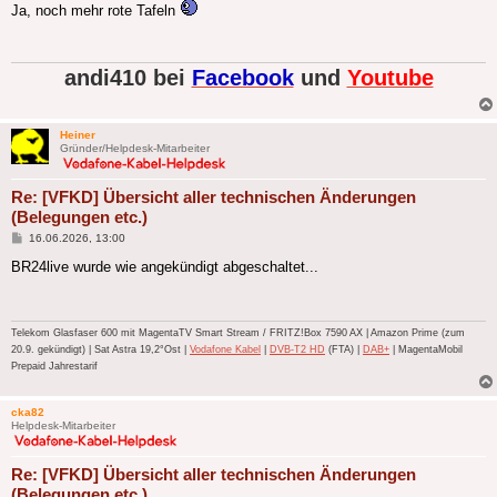
Ja, noch mehr rote Tafeln
andi410 bei
Facebook
und
Youtube
Heiner
Gründer/Helpdesk-Mitarbeiter
Re: [VFKD] Übersicht aller technischen Änderungen
(Belegungen etc.)
Beitrag
16.06.2026, 13:00
BR24live wurde wie angekündigt abgeschaltet...
Telekom Glasfaser 600 mit MagentaTV Smart Stream / FRITZ!Box 7590 AX | Amazon Prime (zum
20.9. gekündigt) | Sat Astra 19,2°Ost |
Vodafone Kabel
|
DVB-T2 HD
(FTA) |
DAB+
| MagentaMobil
Prepaid Jahrestarif
cka82
Helpdesk-Mitarbeiter
Re: [VFKD] Übersicht aller technischen Änderungen
(Belegungen etc.)