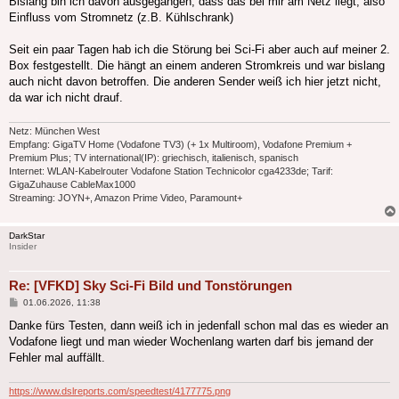
Bislang bin ich davon ausgegangen, dass das bei mir am Netz liegt, also
Einfluss vom Stromnetz (z.B. Kühlschrank)
Seit ein paar Tagen hab ich die Störung bei Sci-Fi aber auch auf meiner 2.
Box festgestellt. Die hängt an einem anderen Stromkreis und war bislang
auch nicht davon betroffen. Die anderen Sender weiß ich hier jetzt nicht,
da war ich nicht drauf.
Netz: München West
Empfang: GigaTV Home (Vodafone TV3) (+ 1x Multiroom), Vodafone Premium +
Premium Plus; TV international(IP): griechisch, italienisch, spanisch
Internet: WLAN-Kabelrouter Vodafone Station Technicolor cga4233de; Tarif:
GigaZuhause CableMax1000
Streaming: JOYN+, Amazon Prime Video, Paramount+
DarkStar
Insider
Re: [VFKD] Sky Sci-Fi Bild und Tonstörungen
Beitrag
01.06.2026, 11:38
Danke fürs Testen, dann weiß ich in jedenfall schon mal das es wieder an
Vodafone liegt und man wieder Wochenlang warten darf bis jemand der
Fehler mal auffällt.
https://www.dslreports.com/speedtest/4177775.png