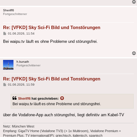
Sheriff6
Fortgeschrittener
Re: [VFKD] Sky Sci-Fi Bild und Tonstörungen
Beitrag
01.06.2026, 11:54
Bei waipu.tv läuft es ohne Probleme und störungsfrei.
h.kunath
Fortgeschrittener
Re: [VFKD] Sky Sci-Fi Bild und Tonstörungen
Beitrag
01.06.2026, 11:59
Sheriff6
hat geschrieben:
Bei waipu.tv läuft es ohne Probleme und störungsfrei.
über die Vodafone-App auch störungsfrei, liegt definitiv am Kabel-TV
Netz: München West
Empfang: GigaTV Home (Vodafone TV3) (+ 1x Multiroom), Vodafone Premium +
Premium Plus; TV international(IP): griechisch, italienisch, spanisch