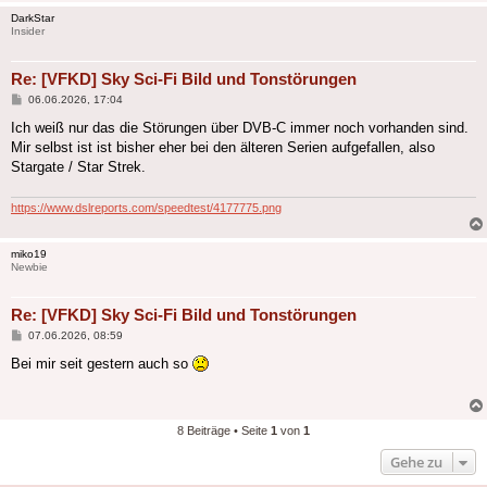
DarkStar
Insider
Re: [VFKD] Sky Sci-Fi Bild und Tonstörungen
Beitrag
06.06.2026, 17:04
Ich weiß nur das die Störungen über DVB-C immer noch vorhanden sind.
Mir selbst ist ist bisher eher bei den älteren Serien aufgefallen, also
Stargate / Star Strek.
https://www.dslreports.com/speedtest/4177775.png
miko19
Newbie
Re: [VFKD] Sky Sci-Fi Bild und Tonstörungen
Beitrag
07.06.2026, 08:59
Bei mir seit gestern auch so
8 Beiträge • Seite
1
von
1
Gehe zu