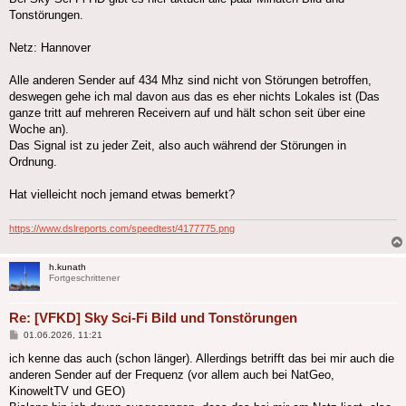
Tonstörungen.
Netz: Hannover
Alle anderen Sender auf 434 Mhz sind nicht von Störungen betroffen,
deswegen gehe ich mal davon aus das es eher nichts Lokales ist (Das
ganze tritt auf mehreren Receivern auf und hält schon seit über eine
Woche an).
Das Signal ist zu jeder Zeit, also auch während der Störungen in
Ordnung.
Hat vielleicht noch jemand etwas bemerkt?
https://www.dslreports.com/speedtest/4177775.png
h.kunath
Fortgeschrittener
Re: [VFKD] Sky Sci-Fi Bild und Tonstörungen
Beitrag
01.06.2026, 11:21
ich kenne das auch (schon länger). Allerdings betrifft das bei mir auch die
anderen Sender auf der Frequenz (vor allem auch bei NatGeo,
KinoweltTV und GEO)