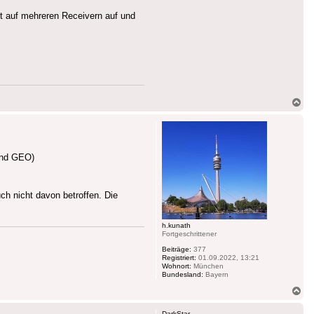
tt auf mehreren Receivern auf und
Na
ob
 und GEO)
ch nicht davon betroffen. Die
h.kunath
Fortgeschrittener
Beiträge:
377
Registriert:
01.09.2022, 13:21
Wohnort:
München
Bundesland:
Bayern
Na
ob
DarkStar