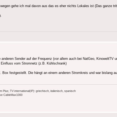
swegen gehe ich mal davon aus das es eher nichts Lokales ist (Das ganze tri
g.
 die anderen Sender auf der Frequenz (vor allem auch bei NatGeo, KinoweltTV
o Einfluss vom Stromnetz (z.B. Kühlschrank)
2. Box festgestellt. Die hängt an einem anderen Stromkreis und war bislang au
s; TV international(IP): griechisch, italienisch, spanisch
ause CableMax1000