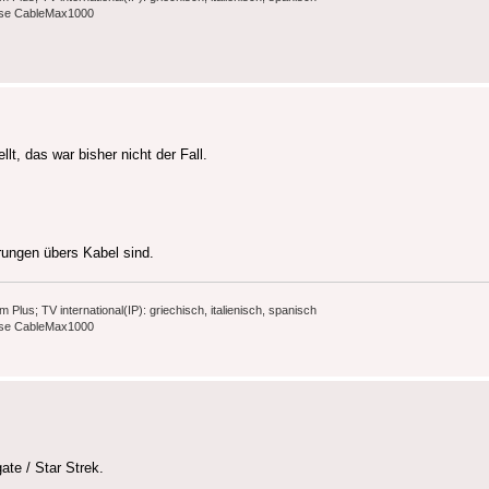
ause CableMax1000
t, das war bisher nicht der Fall.
rungen übers Kabel sind.
s; TV international(IP): griechisch, italienisch, spanisch
ause CableMax1000
gate / Star Strek.