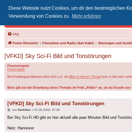
Diese Website nutzt Cookies, um dir den bestmöglichen Kom
Inoff
Verwendung von Cookies zu.
Mehr erfahren
Der Treffp
FAQ
Foren-Übersicht
Fernsehen und Radio über Kabel
Störungen und Ausfäl
[VFKD] Sky Sci-Fi Bild und Tonstörungen
Forumsregeln
Forenregeln
Bei Empfangsproblemen lohnt sich u.U. ein
Blick in diesen Thread
bzw. in den dort verl
Bitte gib bei der Erstellung eines Threads im Feld „Präfix“ an, ob du Kunde v
[VFKD] Sky Sci-Fi Bild und Tonstörungen
Beitrag
von
DarkStar
»
01.06.2026, 07:36
Bei Sky Sci-Fi HD gibt es hier aktuell alle paar Minuten Bild und Tonstör
Netz: Hannover