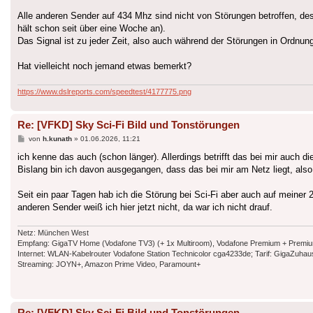
Alle anderen Sender auf 434 Mhz sind nicht von Störungen betroffen, de
hält schon seit über eine Woche an).
Das Signal ist zu jeder Zeit, also auch während der Störungen in Ordnun
Hat vielleicht noch jemand etwas bemerkt?
https://www.dslreports.com/speedtest/4177775.png
Re: [VFKD] Sky Sci-Fi Bild und Tonstörungen
Beitrag
von
h.kunath
»
01.06.2026, 11:21
ich kenne das auch (schon länger). Allerdings betrifft das bei mir auch
Bislang bin ich davon ausgegangen, dass das bei mir am Netz liegt, als
Seit ein paar Tagen hab ich die Störung bei Sci-Fi aber auch auf meiner 
anderen Sender weiß ich hier jetzt nicht, da war ich nicht drauf.
Netz: München West
Empfang: GigaTV Home (Vodafone TV3) (+ 1x Multiroom), Vodafone Premium + Premium Plu
Internet: WLAN-Kabelrouter Vodafone Station Technicolor cga4233de; Tarif: GigaZuh
Streaming: JOYN+, Amazon Prime Video, Paramount+
Re: [VFKD] Sky Sci-Fi Bild und Tonstörungen