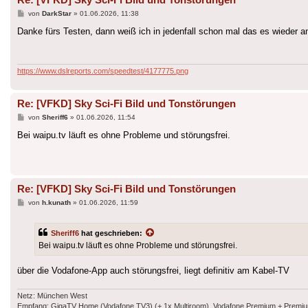
Beitrag
von
DarkStar
»
01.06.2026, 11:38
Danke fürs Testen, dann weiß ich in jedenfall schon mal das es wieder a
https://www.dslreports.com/speedtest/4177775.png
Re: [VFKD] Sky Sci-Fi Bild und Tonstörungen
Beitrag
von
Sheriff6
»
01.06.2026, 11:54
Bei waipu.tv läuft es ohne Probleme und störungsfrei.
Re: [VFKD] Sky Sci-Fi Bild und Tonstörungen
Beitrag
von
h.kunath
»
01.06.2026, 11:59
Sheriff6
hat geschrieben:
Bei waipu.tv läuft es ohne Probleme und störungsfrei.
über die Vodafone-App auch störungsfrei, liegt definitiv am Kabel-TV
Netz: München West
Empfang: GigaTV Home (Vodafone TV3) (+ 1x Multiroom), Vodafone Premium + Premium Plu