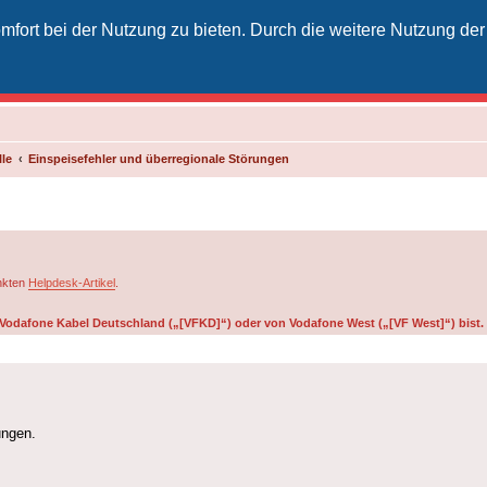
fort bei der Nutzung zu bieten. Durch die weitere Nutzung der
izielles Vodafone-Kabel-Forum
unkt für Kabelkunden von Vodafone - von Kunden für Kunden
le
Einspeisefehler und überregionale Störungen
inkten
Helpdesk-Artikel
.
on Vodafone Kabel Deutschland („[VFKD]“) oder von Vodafone West („[VF West]“) bist.
ungen.