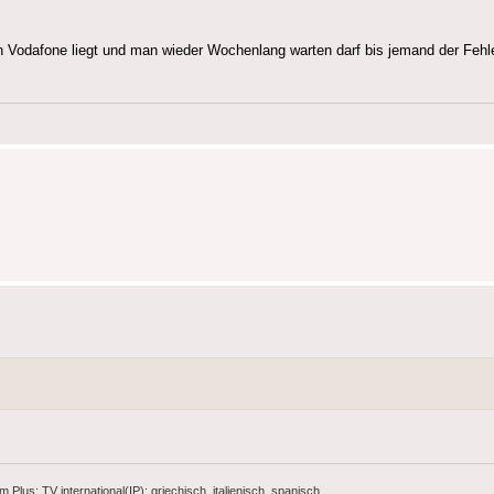
n Vodafone liegt und man wieder Wochenlang warten darf bis jemand der Fehler
s; TV international(IP): griechisch, italienisch, spanisch