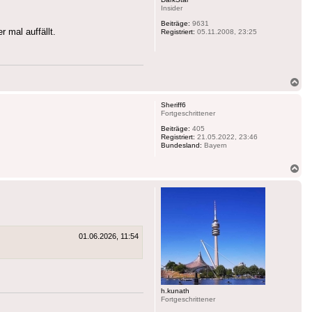
Insider
Beiträge:
9631
 mal auffällt.
Registriert:
05.11.2008, 23:25
Na
ob
Sheriff6
Fortgeschrittener
Beiträge:
405
Registriert:
21.05.2022, 23:46
Bundesland:
Bayern
Na
ob
01.06.2026, 11:54
h.kunath
Fortgeschrittener