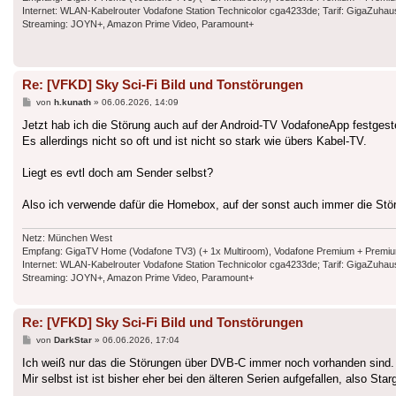
Internet: WLAN-Kabelrouter Vodafone Station Technicolor cga4233de; Tarif: GigaZuh
Streaming: JOYN+, Amazon Prime Video, Paramount+
Re: [VFKD] Sky Sci-Fi Bild und Tonstörungen
Beitrag
von
h.kunath
»
06.06.2026, 14:09
Jetzt hab ich die Störung auch auf der Android-TV VodafoneApp festgestell
Es allerdings nicht so oft und ist nicht so stark wie übers Kabel-TV.
Liegt es evtl doch am Sender selbst?
Also ich verwende dafür die Homebox, auf der sonst auch immer die Stö
Netz: München West
Empfang: GigaTV Home (Vodafone TV3) (+ 1x Multiroom), Vodafone Premium + Premium Plu
Internet: WLAN-Kabelrouter Vodafone Station Technicolor cga4233de; Tarif: GigaZuh
Streaming: JOYN+, Amazon Prime Video, Paramount+
Re: [VFKD] Sky Sci-Fi Bild und Tonstörungen
Beitrag
von
DarkStar
»
06.06.2026, 17:04
Ich weiß nur das die Störungen über DVB-C immer noch vorhanden sind.
Mir selbst ist ist bisher eher bei den älteren Serien aufgefallen, also Star