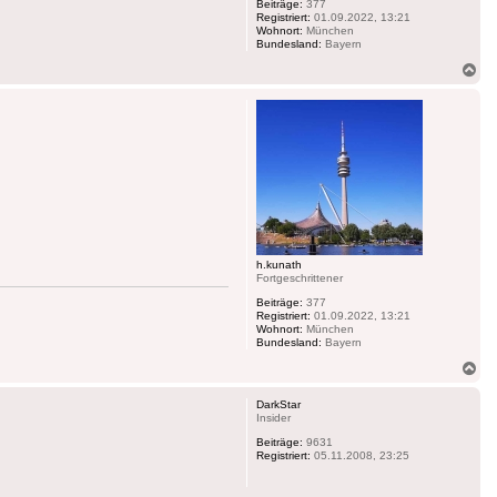
Beiträge:
377
Registriert:
01.09.2022, 13:21
Wohnort:
München
Bundesland:
Bayern
Na
ob
h.kunath
Fortgeschrittener
Beiträge:
377
Registriert:
01.09.2022, 13:21
Wohnort:
München
Bundesland:
Bayern
Na
ob
DarkStar
Insider
Beiträge:
9631
Registriert:
05.11.2008, 23:25