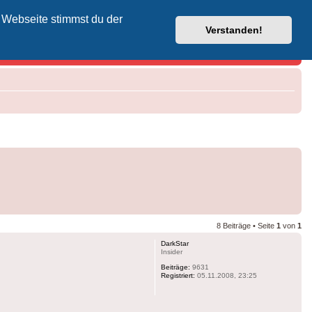
 Webseite stimmst du der
Vodafone-Kabel-Helpdesk
Verstanden!
8 Beiträge • Seite
1
von
1
DarkStar
Insider
Beiträge:
9631
Registriert:
05.11.2008, 23:25