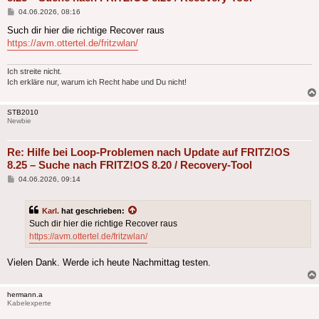
Beitrag
04.06.2026, 08:16
Such dir hier die richtige Recover raus
https://avm.ottertel.de/fritzwlan/
Ich streite nicht.
Ich erkläre nur, warum ich Recht habe und Du nicht!
STB2010
Newbie
Re: Hilfe bei Loop-Problemen nach Update auf FRITZ!OS
8.25 – Suche nach FRITZ!OS 8.20 / Recovery-Tool
Beitrag
04.06.2026, 09:14
Karl.
hat geschrieben:
Such dir hier die richtige Recover raus
https://avm.ottertel.de/fritzwlan/
Vielen Dank. Werde ich heute Nachmittag testen.
hermann.a
Kabelexperte