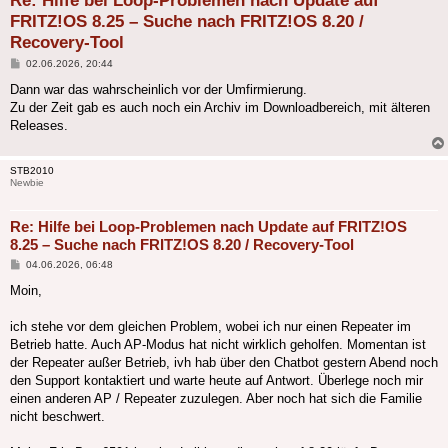
Re: Hilfe bei Loop-Problemen nach Update auf
FRITZ!OS 8.25 – Suche nach FRITZ!OS 8.20 /
Recovery-Tool
Beitrag
02.06.2026, 20:44
Dann war das wahrscheinlich vor der Umfirmierung.
Zu der Zeit gab es auch noch ein Archiv im Downloadbereich, mit älteren
Releases.
STB2010
Newbie
Re: Hilfe bei Loop-Problemen nach Update auf FRITZ!OS
8.25 – Suche nach FRITZ!OS 8.20 / Recovery-Tool
Beitrag
04.06.2026, 06:48
Moin,
ich stehe vor dem gleichen Problem, wobei ich nur einen Repeater im
Betrieb hatte. Auch AP-Modus hat nicht wirklich geholfen. Momentan ist
der Repeater außer Betrieb, ivh hab über den Chatbot gestern Abend noch
den Support kontaktiert und warte heute auf Antwort. Überlege noch mir
einen anderen AP / Repeater zuzulegen. Aber noch hat sich die Familie
nicht beschwert.