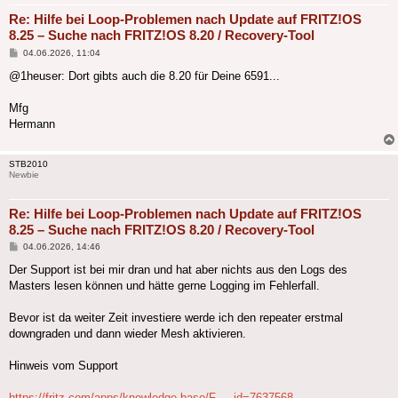
Re: Hilfe bei Loop-Problemen nach Update auf FRITZ!OS
8.25 – Suche nach FRITZ!OS 8.20 / Recovery-Tool
Beitrag
04.06.2026, 11:04
@1heuser: Dort gibts auch die 8.20 für Deine 6591...
Mfg
Hermann
STB2010
Newbie
Re: Hilfe bei Loop-Problemen nach Update auf FRITZ!OS
8.25 – Suche nach FRITZ!OS 8.20 / Recovery-Tool
Beitrag
04.06.2026, 14:46
Der Support ist bei mir dran und hat aber nichts aus den Logs des
Masters lesen können und hätte gerne Logging im Fehlerfall.
Bevor ist da weiter Zeit investiere werde ich den repeater erstmal
downgraden und dann wieder Mesh aktivieren.
Hinweis vom Support
https://fritz.com/apps/knowledge-base/F ... id=7637568