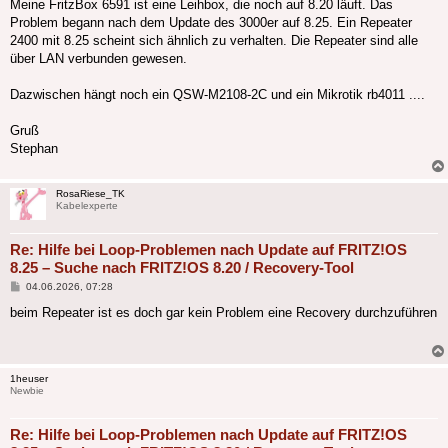
Meine FritzBox 6591 ist eine Leihbox, die noch auf 8.20 läuft. Das
Problem begann nach dem Update des 3000er auf 8.25. Ein Repeater
2400 mit 8.25 scheint sich ähnlich zu verhalten. Die Repeater sind alle
über LAN verbunden gewesen.
Dazwischen hängt noch ein QSW-M2108-2C und ein Mikrotik rb4011 ....
Gruß
Stephan
RosaRiese_TK
Kabelexperte
Re: Hilfe bei Loop-Problemen nach Update auf FRITZ!OS
8.25 – Suche nach FRITZ!OS 8.20 / Recovery-Tool
Beitrag
04.06.2026, 07:28
beim Repeater ist es doch gar kein Problem eine Recovery durchzuführen
1heuser
Newbie
Re: Hilfe bei Loop-Problemen nach Update auf FRITZ!OS