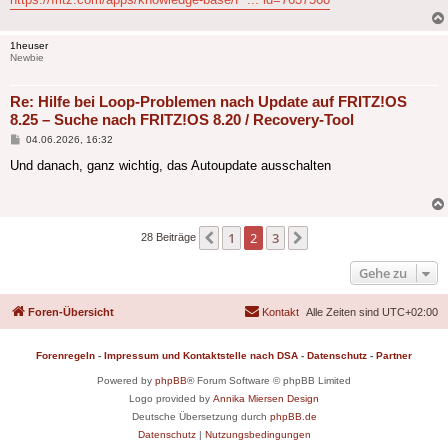
1heuser
Newbie
Re: Hilfe bei Loop-Problemen nach Update auf FRITZ!OS
8.25 – Suche nach FRITZ!OS 8.20 / Recovery-Tool
Beitrag
04.06.2026, 16:32
Und danach, ganz wichtig, das Autoupdate ausschalten
1
2
3
Vorherige
Nächste
28 Beiträge
Gehe zu
Foren-Übersicht
Kontakt
Alle Zeiten sind
UTC+02:00
Forenregeln
-
Impressum und Kontaktstelle nach DSA
-
Datenschutz
-
Partner
Powered by
phpBB
® Forum Software © phpBB Limited
Logo provided by
Annika Miersen Design
Deutsche Übersetzung durch
phpBB.de
Datenschutz
|
Nutzungsbedingungen