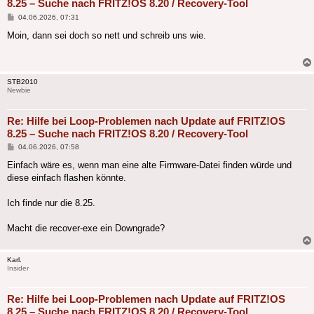
8.25 – Suche nach FRITZ!OS 8.20 / Recovery-Tool
Beitrag
04.06.2026, 07:31
Moin, dann sei doch so nett und schreib uns wie.
STB2010
Newbie
Re: Hilfe bei Loop-Problemen nach Update auf FRITZ!OS
8.25 – Suche nach FRITZ!OS 8.20 / Recovery-Tool
Beitrag
04.06.2026, 07:58
Einfach wäre es, wenn man eine alte Firmware-Datei finden würde und
diese einfach flashen könnte.
Ich finde nur die 8.25.
Macht die recover-exe ein Downgrade?
Karl.
Insider
Re: Hilfe bei Loop-Problemen nach Update auf FRITZ!OS
8.25 – Suche nach FRITZ!OS 8.20 / Recovery-Tool