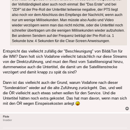
der Vollständigkeit aber auch noch einmal: Bei "Das Erste" und bei
"ZDF" ist der Pre-Roll der Untertitel teilweise negative, der PTS liegt
also noch vor dem Abschluss des Empfangs der Nachricht, wenn auch
nur um wenige Millisekunden. Man müsste also Audio und Video
wieder verzögern wenn man das nicht möchte, oder die Untertitel noch
schneller übertragen um die wenigen Millisekunden wieder aufzuholen.
Bei anderen Sendern auf der Frequenz beträgt der Pre-Roll ca. 1
Sekunde bzw. 4 Sekunden für die Clear-Screen Anweisungen.
Entspricht das vielleicht zufällig der "Beschleunigung" von Bild&Ton für
die WM? Dann holt sich Vodafone vielleicht tatsächlich nur diese Streams
von der Direktzuführung, und muxt den Rest vom Satellitensignal hinzu,
dummerweise auch die Untertitel, die damit um die Satellitenstrecke
verzögert und damit knapp zu spät da sind?
Dann ist das vielleicht auch der Grund, warum Vodafone nach dieser
"Sonderaktion" wieder auf die alte Zuführung zurückgeht. Das, und weil
die ÖR vielleicht auch etwas sehen wollen für den Service. Und die
Untertitel hätten noch extra gekostet. Das hat man davon, wenn man sich
mit den ÖR wegen Einspeisekosten anlegt
Flole
Insider