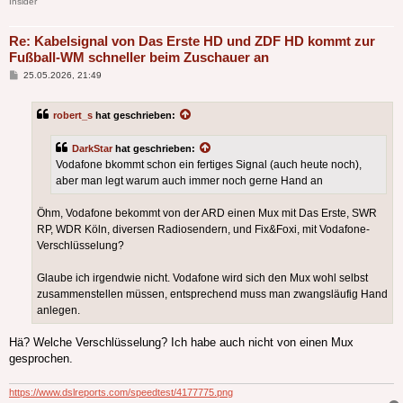
Insider
Re: Kabelsignal von Das Erste HD und ZDF HD kommt zur
Fußball-WM schneller beim Zuschauer an
Beitrag
25.05.2026, 21:49
robert_s
hat geschrieben:
DarkStar
hat geschrieben:
Vodafone bkommt schon ein fertiges Signal (auch heute noch),
aber man legt warum auch immer noch gerne Hand an
Öhm, Vodafone bekommt von der ARD einen Mux mit Das Erste, SWR
RP, WDR Köln, diversen Radiosendern, und Fix&Foxi, mit Vodafone-
Verschlüsselung?
Glaube ich irgendwie nicht. Vodafone wird sich den Mux wohl selbst
zusammenstellen müssen, entsprechend muss man zwangsläufig Hand
anlegen.
Hä? Welche Verschlüsselung? Ich habe auch nicht von einen Mux
gesprochen.
https://www.dslreports.com/speedtest/4177775.png