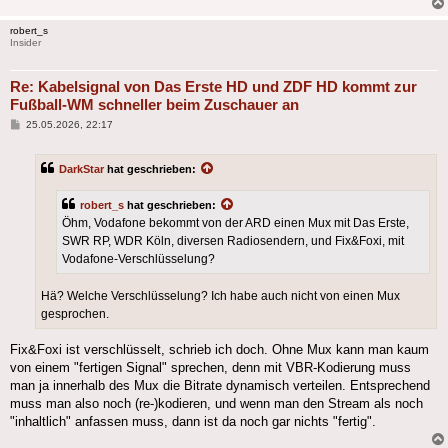
robert_s
Insider
Re: Kabelsignal von Das Erste HD und ZDF HD kommt zur
Fußball-WM schneller beim Zuschauer an
Beitrag
25.05.2026, 22:17
DarkStar
hat geschrieben:
robert_s
hat geschrieben:
Öhm, Vodafone bekommt von der ARD einen Mux mit Das Erste,
SWR RP, WDR Köln, diversen Radiosendern, und Fix&Foxi, mit
Vodafone-Verschlüsselung?
Hä? Welche Verschlüsselung? Ich habe auch nicht von einen Mux
gesprochen.
Fix&Foxi ist verschlüsselt, schrieb ich doch. Ohne Mux kann man kaum
von einem "fertigen Signal" sprechen, denn mit VBR-Kodierung muss
man ja innerhalb des Mux die Bitrate dynamisch verteilen. Entsprechend
muss man also noch (re-)kodieren, und wenn man den Stream als noch
"inhaltlich" anfassen muss, dann ist da noch gar nichts "fertig".