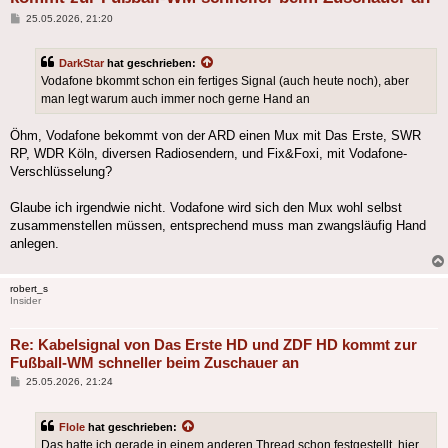
Beitrag
25.05.2026, 21:20
DarkStar
hat geschrieben:
Vodafone bkommt schon ein fertiges Signal (auch heute noch), aber
man legt warum auch immer noch gerne Hand an
Öhm, Vodafone bekommt von der ARD einen Mux mit Das Erste, SWR
RP, WDR Köln, diversen Radiosendern, und Fix&Foxi, mit Vodafone-
Verschlüsselung?
Glaube ich irgendwie nicht. Vodafone wird sich den Mux wohl selbst
zusammenstellen müssen, entsprechend muss man zwangsläufig Hand
anlegen.
robert_s
Insider
Re: Kabelsignal von Das Erste HD und ZDF HD kommt zur
Fußball-WM schneller beim Zuschauer an
Beitrag
25.05.2026, 21:24
Flole
hat geschrieben:
Das hatte ich gerade in einem anderen Thread schon festgestellt, hier