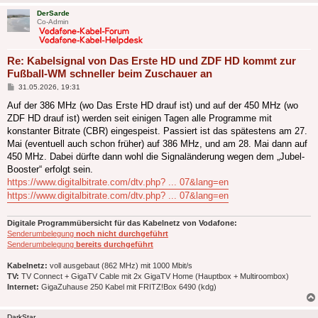
DerSarde
Co-Admin
Re: Kabelsignal von Das Erste HD und ZDF HD kommt zur
Fußball-WM schneller beim Zuschauer an
Beitrag
31.05.2026, 19:31
Auf der 386 MHz (wo Das Erste HD drauf ist) und auf der 450 MHz (wo
ZDF HD drauf ist) werden seit einigen Tagen alle Programme mit
konstanter Bitrate (CBR) eingespeist. Passiert ist das spätestens am 27.
Mai (eventuell auch schon früher) auf 386 MHz, und am 28. Mai dann auf
450 MHz. Dabei dürfte dann wohl die Signaländerung wegen dem „Jubel-
Booster“ erfolgt sein.
https://www.digitalbitrate.com/dtv.php? ... 07&lang=en
https://www.digitalbitrate.com/dtv.php? ... 07&lang=en
Digitale Programmübersicht für das Kabelnetz von Vodafone:
Senderumbelegung
noch nicht durchgeführt
Senderumbelegung
bereits durchgeführt
Kabelnetz:
voll ausgebaut (862 MHz) mit 1000 Mbit/s
TV:
TV Connect + GigaTV Cable mit 2x GigaTV Home (Hauptbox + Multiroombox)
Internet:
GigaZuhause 250 Kabel mit FRITZ!Box 6490 (kdg)
DarkStar