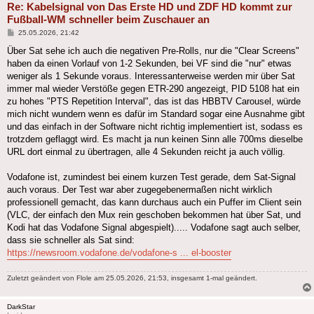
Re: Kabelsignal von Das Erste HD und ZDF HD kommt zur
Fußball-WM schneller beim Zuschauer an
Beitrag
25.05.2026, 21:42
Über Sat sehe ich auch die negativen Pre-Rolls, nur die "Clear Screens"
haben da einen Vorlauf von 1-2 Sekunden, bei VF sind die "nur" etwas
weniger als 1 Sekunde voraus. Interessanterweise werden mir über Sat
immer mal wieder Verstöße gegen ETR-290 angezeigt, PID 5108 hat ein
zu hohes "PTS Repetition Interval", das ist das HBBTV Carousel, würde
mich nicht wundern wenn es dafür im Standard sogar eine Ausnahme gibt
und das einfach in der Software nicht richtig implementiert ist, sodass es
trotzdem geflaggt wird. Es macht ja nun keinen Sinn alle 700ms dieselbe
URL dort einmal zu übertragen, alle 4 Sekunden reicht ja auch völlig.
Vodafone ist, zumindest bei einem kurzen Test gerade, dem Sat-Signal
auch voraus. Der Test war aber zugegebenermaßen nicht wirklich
professionell gemacht, das kann durchaus auch ein Puffer im Client sein
(VLC, der einfach den Mux rein geschoben bekommen hat über Sat, und
Kodi hat das Vodafone Signal abgespielt)..... Vodafone sagt auch selber,
dass sie schneller als Sat sind:
https://newsroom.vodafone.de/vodafone-s ... el-booster
Zuletzt geändert von
Flole
am 25.05.2026, 21:53, insgesamt 1-mal geändert.
DarkStar