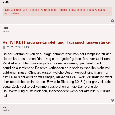
Lars
Du hast keine ausreichende Berechtigung, um die Dateianhänge dieses Beitrags
anzusehen.
Flole
Insider
Re: [VFKD] Hardware-Empfehlung Hausanschlussverstärker
Beitrag
03.05.2026, 11:25
Da der Verstärker von der Anlage abhängt bzw. von der Dämpfung zu den
Dosen kann es keinen "das Ding nimmt jeder" geben. Man versucht den
Verstärker so klein wie möglich zu dimensionieren, gleichzeitig soll
natürlich ausreichend Reserve vorhanden sein sodass man ihn nicht voll
aufdrehen muss. Ohne zu wissen welche Dosen verbaut sind kann man
dazu also nicht wirklich was sagen, außer das ca. 39dB Verstärkung wohl
eher übertrieben sein dürften. Etwas in Richtung 30dB (oder gar vielleicht
sogar 20dB) sollte vollkommen ausreichen um die Dämpfung der
Hausverteilung auszugleichen, insbesondere wenn der aktuelle nur 18dB
hat.
Karl.
Insider