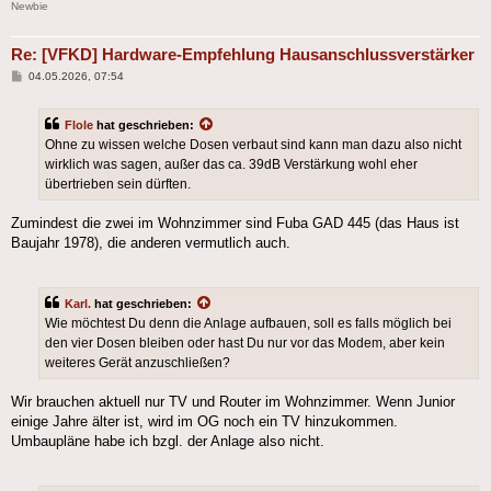
Newbie
Re: [VFKD] Hardware-Empfehlung Hausanschlussverstärker
Beitrag
04.05.2026, 07:54
Flole
hat geschrieben:
Ohne zu wissen welche Dosen verbaut sind kann man dazu also nicht
wirklich was sagen, außer das ca. 39dB Verstärkung wohl eher
übertrieben sein dürften.
Zumindest die zwei im Wohnzimmer sind Fuba GAD 445 (das Haus ist
Baujahr 1978), die anderen vermutlich auch.
Karl.
hat geschrieben:
Wie möchtest Du denn die Anlage aufbauen, soll es falls möglich bei
den vier Dosen bleiben oder hast Du nur vor das Modem, aber kein
weiteres Gerät anzuschließen?
Wir brauchen aktuell nur TV und Router im Wohnzimmer. Wenn Junior
einige Jahre älter ist, wird im OG noch ein TV hinzukommen.
Umbaupläne habe ich bzgl. der Anlage also nicht.