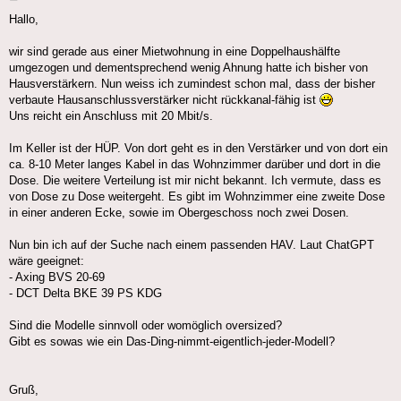
Hallo,
wir sind gerade aus einer Mietwohnung in eine Doppelhaushälfte
umgezogen und dementsprechend wenig Ahnung hatte ich bisher von
Hausverstärkern. Nun weiss ich zumindest schon mal, dass der bisher
verbaute Hausanschlussverstärker nicht rückkanal-fähig ist
Uns reicht ein Anschluss mit 20 Mbit/s.
Im Keller ist der HÜP. Von dort geht es in den Verstärker und von dort ein
ca. 8-10 Meter langes Kabel in das Wohnzimmer darüber und dort in die
Dose. Die weitere Verteilung ist mir nicht bekannt. Ich vermute, dass es
von Dose zu Dose weitergeht. Es gibt im Wohnzimmer eine zweite Dose
in einer anderen Ecke, sowie im Obergeschoss noch zwei Dosen.
Nun bin ich auf der Suche nach einem passenden HAV. Laut ChatGPT
wäre geeignet:
- Axing BVS 20-69
- DCT Delta BKE 39 PS KDG
Sind die Modelle sinnvoll oder womöglich oversized?
Gibt es sowas wie ein Das-Ding-nimmt-eigentlich-jeder-Modell?
Gruß,