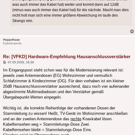
was auch immer das Kabel hat) weiter und kommt dann auf 12dB
(minus was auch immer das Kabel hat) für die nächste. Macht man dies
nicht holt man sich eine immer größere Abweichung im laufe des
Strangs rein.
Hoppelhase
Kabelexperte
Re: [VFKD] Hardware-Empfehlung Hausanschlussverstärker
Beitrag
07.05.2026, 19:36
Im Eingangspost steht schon was für die Modernisierung relevant ist:
jeweils zwei Antennendosen (EG) Wohnzimmer und vermutlich
Schlafzimmer & Kinderzimmer (OG). Für dein vorhaben ist ein kleiner
20dB Hausanschlussverstärker ausreichend, dazu noch vier aufeinander
abgestimmte Multimediadosen und den Verstärker gemäß
Übergabepunkt-Werten einpegeln.
Wichtig ist, die korrekte Reihenfolge der vorhandenen Dosen der
Stammleitung zu wissen! Heißt, TV-Gerät im Wohnzimmer anschließen
und an der zweiten Antennendose das
rechte
Koaxkabel lösen.
Kabelfernsehen weg = Stammleitungs-Dose Zwei.
Kabelfernsehen bleibt = Stammleitungs-Dose Eins.