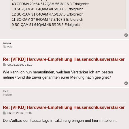
43 OFDMA 29~64 512QAM 56.3/116.3 Erfolgreich
10 SC-QAM 45 64QAM 48.5/108.5 Erfolgreich
12 SC-QAM 31 64QAM 47.5/107.5 Erfolgreich
11 SC-QAM 37 64QAM 47.8/107.8 Erfolgreich
9 SC-QAM 51 64QAM 48.5/108.5 Erfolgreich
larsen
Newbie
Re: [VFKD] Hardware-Empfehlung Hausanschlussverstärker
Beitrag
05.05.2026, 23:10
Wie kann ich nun herausfinden, welchen Verstärker ich am besten
nehme? Sind die zuvor genannten eurer Meinung nach geeignet?
Karl.
Insider
Re: [VFKD] Hardware-Empfehlung Hausanschlussverstärker
Beitrag
06.05.2026, 02:09
Den Aufbau der Hausanlage in Erfahrung bringen und hier mitteilen...