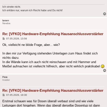
Ich streite nicht.
Ich erkläre nur, warum ich Recht habe und Du nicht!
larsen
Newbie
Re: [VFKD] Hardware-Empfehlung Hausanschlussverstärker
Beitrag
07.05.2026, 13:56
Ok, vielleicht ne blöde Frage, aber... wie?
In den mir zur Verfügung stehenden Unterlagen zum Haus findet sich
nichts dazu.
In die Wände kann ich auch nicht reinschauen und mit Hammer und
Meißel aufmachen ist vielleicht hilfreich, aber nicht wirklich praktikabel
Flole
Insider
Re: [VFKD] Hardware-Empfehlung Hausanschlussverstärker
Beitrag
07.05.2026, 19:30
Erstmal schauen was für Dosen überall verbaut sind und wie viele
Leitungen dort hingehen. Wenn das überall derselbe Dosentyp ist dann