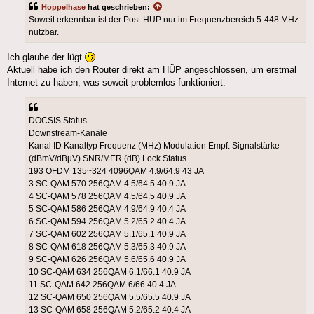
Hoppelhase
hat geschrieben:
Soweit erkennbar ist der Post-HÜP nur im Frequenzbereich 5-448 MHz
nutzbar.
Ich glaube der lügt
Aktuell habe ich den Router direkt am HÜP angeschlossen, um erstmal
Internet zu haben, was soweit problemlos funktioniert.
DOCSIS Status
Downstream-Kanäle
Kanal ID Kanaltyp Frequenz (MHz) Modulation Empf. Signalstärke
(dBmV/dBµV) SNR/MER (dB) Lock Status
193 OFDM 135~324 4096QAM 4.9/64.9 43 JA
3 SC-QAM 570 256QAM 4.5/64.5 40.9 JA
4 SC-QAM 578 256QAM 4.5/64.5 40.9 JA
5 SC-QAM 586 256QAM 4.9/64.9 40.4 JA
6 SC-QAM 594 256QAM 5.2/65.2 40.4 JA
7 SC-QAM 602 256QAM 5.1/65.1 40.9 JA
8 SC-QAM 618 256QAM 5.3/65.3 40.9 JA
9 SC-QAM 626 256QAM 5.6/65.6 40.9 JA
10 SC-QAM 634 256QAM 6.1/66.1 40.9 JA
11 SC-QAM 642 256QAM 6/66 40.4 JA
12 SC-QAM 650 256QAM 5.5/65.5 40.9 JA
13 SC-QAM 658 256QAM 5.2/65.2 40.4 JA