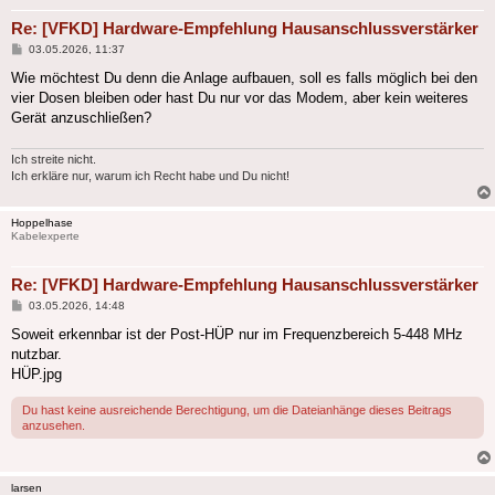
Re: [VFKD] Hardware-Empfehlung Hausanschlussverstärker
Beitrag
03.05.2026, 11:37
Wie möchtest Du denn die Anlage aufbauen, soll es falls möglich bei den
vier Dosen bleiben oder hast Du nur vor das Modem, aber kein weiteres
Gerät anzuschließen?
Ich streite nicht.
Ich erkläre nur, warum ich Recht habe und Du nicht!
Hoppelhase
Kabelexperte
Re: [VFKD] Hardware-Empfehlung Hausanschlussverstärker
Beitrag
03.05.2026, 14:48
Soweit erkennbar ist der Post-HÜP nur im Frequenzbereich 5-448 MHz
nutzbar.
HÜP.jpg
Du hast keine ausreichende Berechtigung, um die Dateianhänge dieses Beitrags
anzusehen.
larsen