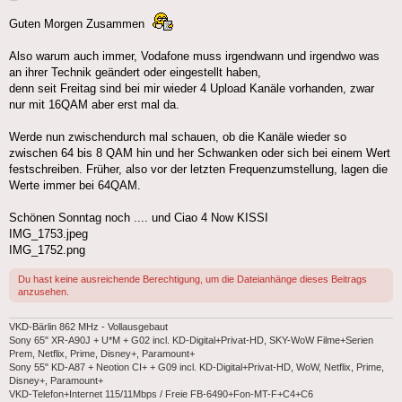
Guten Morgen Zusammen
Also warum auch immer, Vodafone muss irgendwann und irgendwo was
an ihrer Technik geändert oder eingestellt haben,
denn seit Freitag sind bei mir wieder 4 Upload Kanäle vorhanden, zwar
nur mit 16QAM aber erst mal da.
Werde nun zwischendurch mal schauen, ob die Kanäle wieder so
zwischen 64 bis 8 QAM hin und her Schwanken oder sich bei einem Wert
festschreiben. Früher, also vor der letzten Frequenzumstellung, lagen die
Werte immer bei 64QAM.
Schönen Sonntag noch .... und Ciao 4 Now KISSI
IMG_1753.jpeg
IMG_1752.png
Du hast keine ausreichende Berechtigung, um die Dateianhänge dieses Beitrags
anzusehen.
VKD-Bärlin 862 MHz - Vollausgebaut
Sony 65" XR-A90J + U*M + G02 incl. KD-Digital+Privat-HD, SKY-WoW Filme+Serien
Prem, Netflix, Prime, Disney+, Paramount+
Sony 55" KD-A87 + Neotion CI+ + G09 incl. KD-Digital+Privat-HD, WoW, Netflix, Prime,
Disney+, Paramount+
VKD-Telefon+Internet 115/11Mbps / Freie FB-6490+Fon-MT-F+C4+C6