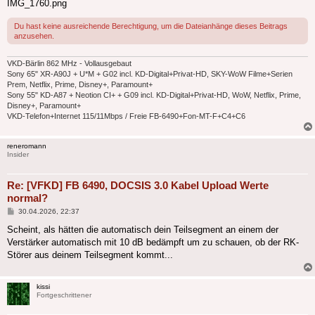
IMG_1760.png
Du hast keine ausreichende Berechtigung, um die Dateianhänge dieses Beitrags
anzusehen.
VKD-Bärlin 862 MHz - Vollausgebaut
Sony 65" XR-A90J + U*M + G02 incl. KD-Digital+Privat-HD, SKY-WoW Filme+Serien
Prem, Netflix, Prime, Disney+, Paramount+
Sony 55" KD-A87 + Neotion CI+ + G09 incl. KD-Digital+Privat-HD, WoW, Netflix, Prime,
Disney+, Paramount+
VKD-Telefon+Internet 115/11Mbps / Freie FB-6490+Fon-MT-F+C4+C6
reneromann
Insider
Re: [VFKD] FB 6490, DOCSIS 3.0 Kabel Upload Werte
normal?
Beitrag
30.04.2026, 22:37
Scheint, als hätten die automatisch dein Teilsegment an einem der
Verstärker automatisch mit 10 dB bedämpft um zu schauen, ob der RK-
Störer aus deinem Teilsegment kommt...
kissi
Fortgeschrittener