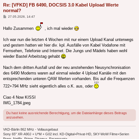
Re: [VFKD] FB 6490, DOCSIS 3.0 Kabel Upload Werte
normal?
Beitrag
27.05.2026, 14:47
Hallo Zusammen
, ich mal wieder
Ich war nun die letzten 4 Wochen mit nur einem Upload Kanal unterwegs
und gestern hatten wir hier div. kpl. Ausfälle von Kabel Vodafone mit
Fernsehen, Telefonie und Internet. Die Jungs und Mädels haben wohl
wieder Bastel Arbeitstag gehabt
Nach dem dritten Ausfall und der neu anstehenden Neusynchronisation
des 6490 Modems waren auf einmal wieder 4 Upload Kanäle mit den
entsprechenden unteren QAM Werten vorhanden. Bis auf die Frequenzen
722+794 MHz sieht eigentlich alles o.K. aus, oder
Ciao 4 Now KISSI
IMG_1784.jpeg
Du hast keine ausreichende Berechtigung, um die Dateianhänge dieses Beitrags
anzusehen.
VKD-Bärlin 862 MHz - Vollausgebaut
Sony 65" XR-A90J + U*M + G02 incl. KD-Digital+Privat-HD, SKY-WoW Filme+Serien
Prem, Netflix, Prime, Disney+, Paramount+