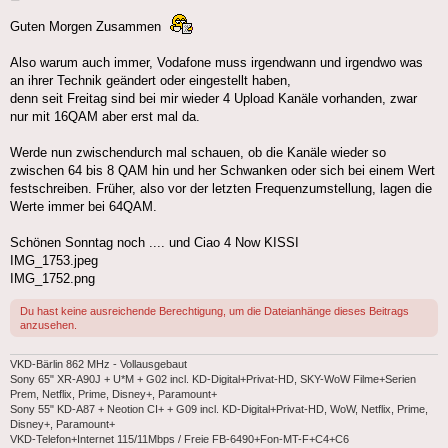
Guten Morgen Zusammen
Also warum auch immer, Vodafone muss irgendwann und irgendwo was
an ihrer Technik geändert oder eingestellt haben,
denn seit Freitag sind bei mir wieder 4 Upload Kanäle vorhanden, zwar
nur mit 16QAM aber erst mal da.
Werde nun zwischendurch mal schauen, ob die Kanäle wieder so
zwischen 64 bis 8 QAM hin und her Schwanken oder sich bei einem Wert
festschreiben. Früher, also vor der letzten Frequenzumstellung, lagen die
Werte immer bei 64QAM.
Schönen Sonntag noch .... und Ciao 4 Now KISSI
IMG_1753.jpeg
IMG_1752.png
Du hast keine ausreichende Berechtigung, um die Dateianhänge dieses Beitrags
anzusehen.
VKD-Bärlin 862 MHz - Vollausgebaut
Sony 65" XR-A90J + U*M + G02 incl. KD-Digital+Privat-HD, SKY-WoW Filme+Serien
Prem, Netflix, Prime, Disney+, Paramount+
Sony 55" KD-A87 + Neotion CI+ + G09 incl. KD-Digital+Privat-HD, WoW, Netflix, Prime,
Disney+, Paramount+
VKD-Telefon+Internet 115/11Mbps / Freie FB-6490+Fon-MT-F+C4+C6