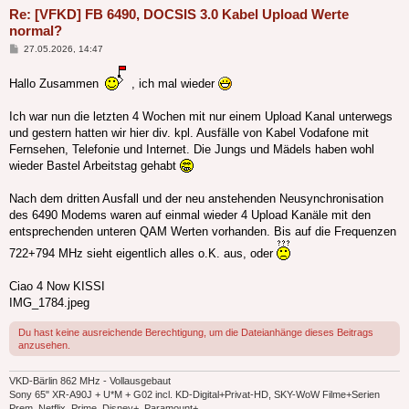
Re: [VFKD] FB 6490, DOCSIS 3.0 Kabel Upload Werte
normal?
Beitrag
27.05.2026, 14:47
Hallo Zusammen
, ich mal wieder
Ich war nun die letzten 4 Wochen mit nur einem Upload Kanal unterwegs
und gestern hatten wir hier div. kpl. Ausfälle von Kabel Vodafone mit
Fernsehen, Telefonie und Internet. Die Jungs und Mädels haben wohl
wieder Bastel Arbeitstag gehabt
Nach dem dritten Ausfall und der neu anstehenden Neusynchronisation
des 6490 Modems waren auf einmal wieder 4 Upload Kanäle mit den
entsprechenden unteren QAM Werten vorhanden. Bis auf die Frequenzen
722+794 MHz sieht eigentlich alles o.K. aus, oder
Ciao 4 Now KISSI
IMG_1784.jpeg
Du hast keine ausreichende Berechtigung, um die Dateianhänge dieses Beitrags
anzusehen.
VKD-Bärlin 862 MHz - Vollausgebaut
Sony 65" XR-A90J + U*M + G02 incl. KD-Digital+Privat-HD, SKY-WoW Filme+Serien
Prem, Netflix, Prime, Disney+, Paramount+