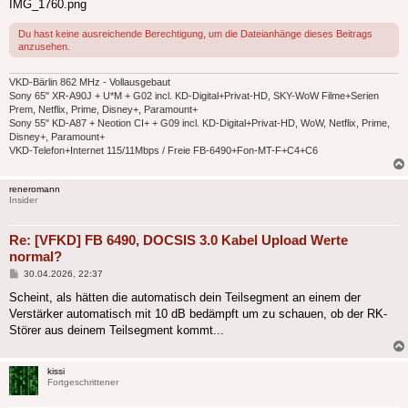
IMG_1760.png
Du hast keine ausreichende Berechtigung, um die Dateianhänge dieses Beitrags
anzusehen.
VKD-Bärlin 862 MHz - Vollausgebaut
Sony 65" XR-A90J + U*M + G02 incl. KD-Digital+Privat-HD, SKY-WoW Filme+Serien
Prem, Netflix, Prime, Disney+, Paramount+
Sony 55" KD-A87 + Neotion CI+ + G09 incl. KD-Digital+Privat-HD, WoW, Netflix, Prime,
Disney+, Paramount+
VKD-Telefon+Internet 115/11Mbps / Freie FB-6490+Fon-MT-F+C4+C6
reneromann
Insider
Re: [VFKD] FB 6490, DOCSIS 3.0 Kabel Upload Werte
normal?
Beitrag
30.04.2026, 22:37
Scheint, als hätten die automatisch dein Teilsegment an einem der
Verstärker automatisch mit 10 dB bedämpft um zu schauen, ob der RK-
Störer aus deinem Teilsegment kommt...
kissi
Fortgeschrittener