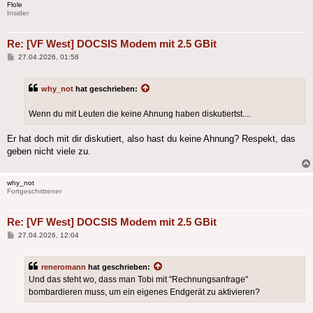
Flole
Insider
Re: [VF West] DOCSIS Modem mit 2.5 GBit
Beitrag
27.04.2026, 01:58
why_not
hat geschrieben:
Wenn du mit Leuten die keine Ahnung haben diskutiertst....
Er hat doch mit dir diskutiert, also hast du keine Ahnung? Respekt, das
geben nicht viele zu.
why_not
Fortgeschrittener
Re: [VF West] DOCSIS Modem mit 2.5 GBit
Beitrag
27.04.2026, 12:04
reneromann
hat geschrieben:
Und das steht wo, dass man Tobi mit "Rechnungsanfrage"
bombardieren muss, um ein eigenes Endgerät zu aktivieren?