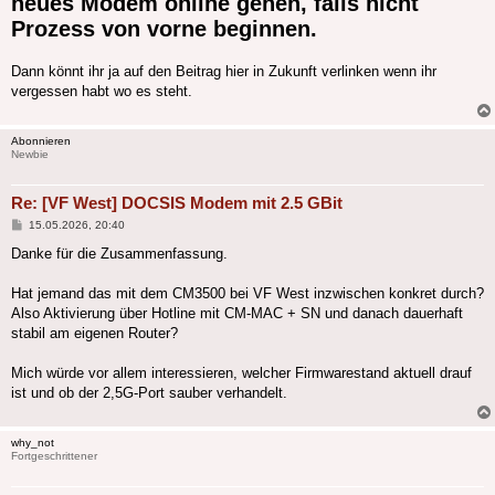
neues Modem online gehen, falls nicht
Prozess von vorne beginnen.
Dann könnt ihr ja auf den Beitrag hier in Zukunft verlinken wenn ihr
vergessen habt wo es steht.
Abonnieren
Newbie
Re: [VF West] DOCSIS Modem mit 2.5 GBit
Beitrag
15.05.2026, 20:40
Danke für die Zusammenfassung.
Hat jemand das mit dem CM3500 bei VF West inzwischen konkret durch?
Also Aktivierung über Hotline mit CM-MAC + SN und danach dauerhaft
stabil am eigenen Router?
Mich würde vor allem interessieren, welcher Firmwarestand aktuell drauf
ist und ob der 2,5G-Port sauber verhandelt.
why_not
Fortgeschrittener