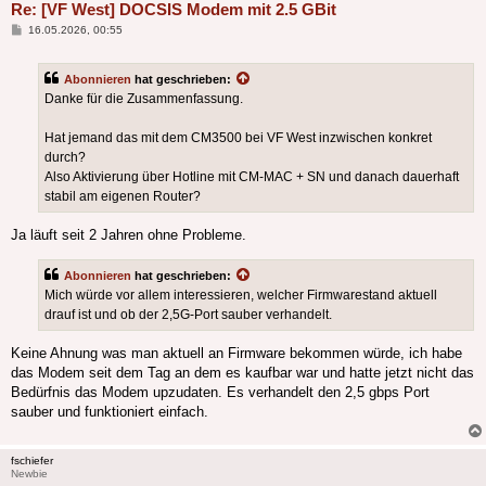
Re: [VF West] DOCSIS Modem mit 2.5 GBit
Beitrag
16.05.2026, 00:55
Abonnieren
hat geschrieben:
Danke für die Zusammenfassung.
Hat jemand das mit dem CM3500 bei VF West inzwischen konkret
durch?
Also Aktivierung über Hotline mit CM-MAC + SN und danach dauerhaft
stabil am eigenen Router?
Ja läuft seit 2 Jahren ohne Probleme.
Abonnieren
hat geschrieben:
Mich würde vor allem interessieren, welcher Firmwarestand aktuell
drauf ist und ob der 2,5G-Port sauber verhandelt.
Keine Ahnung was man aktuell an Firmware bekommen würde, ich habe
das Modem seit dem Tag an dem es kaufbar war und hatte jetzt nicht das
Bedürfnis das Modem upzudaten. Es verhandelt den 2,5 gbps Port
sauber und funktioniert einfach.
fschiefer
Newbie