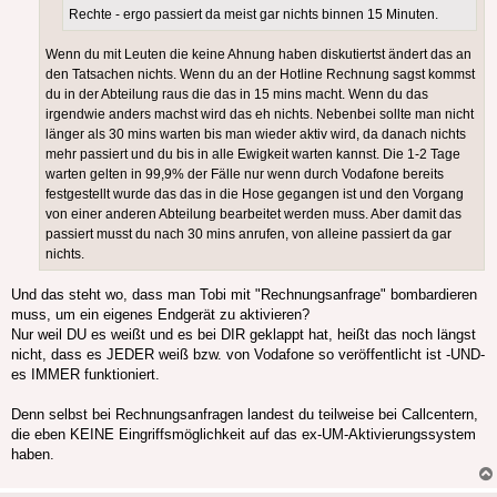
Rechte - ergo passiert da meist gar nichts binnen 15 Minuten.
Wenn du mit Leuten die keine Ahnung haben diskutiertst ändert das an
den Tatsachen nichts. Wenn du an der Hotline Rechnung sagst kommst
du in der Abteilung raus die das in 15 mins macht. Wenn du das
irgendwie anders machst wird das eh nichts. Nebenbei sollte man nicht
länger als 30 mins warten bis man wieder aktiv wird, da danach nichts
mehr passiert und du bis in alle Ewigkeit warten kannst. Die 1-2 Tage
warten gelten in 99,9% der Fälle nur wenn durch Vodafone bereits
festgestellt wurde das das in die Hose gegangen ist und den Vorgang
von einer anderen Abteilung bearbeitet werden muss. Aber damit das
passiert musst du nach 30 mins anrufen, von alleine passiert da gar
nichts.
Und das steht wo, dass man Tobi mit "Rechnungsanfrage" bombardieren
muss, um ein eigenes Endgerät zu aktivieren?
Nur weil DU es weißt und es bei DIR geklappt hat, heißt das noch längst
nicht, dass es JEDER weiß bzw. von Vodafone so veröffentlicht ist -UND-
es IMMER funktioniert.
Denn selbst bei Rechnungsanfragen landest du teilweise bei Callcentern,
die eben KEINE Eingriffsmöglichkeit auf das ex-UM-Aktivierungssystem
haben.