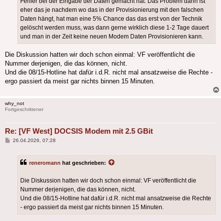
Fehler bei der Eingabe der Daten gemacht hat. Das Problem dann ist
eher das je nachdem wo das in der Provisionierung mit den falschen
Daten hängt, hat man eine 5% Chance das das erst von der Technik
gelöscht werden muss, was dann gerne wirklich diese 1-2 Tage dauert
und man in der Zeit keine neuen Modem Daten Provisionieren kann.
Die Diskussion hatten wir doch schon einmal: VF veröffentlicht die
Nummer derjenigen, die das können, nicht.
Und die 08/15-Hotline hat dafür i.d.R. nicht mal ansatzweise die Rechte -
ergo passiert da meist gar nichts binnen 15 Minuten.
why_not
Fortgeschrittener
Re: [VF West] DOCSIS Modem mit 2.5 GBit
Beitrag
26.04.2026, 07:28
reneromann
hat geschrieben:
Die Diskussion hatten wir doch schon einmal: VF veröffentlicht die
Nummer derjenigen, die das können, nicht.
Und die 08/15-Hotline hat dafür i.d.R. nicht mal ansatzweise die Rechte
- ergo passiert da meist gar nichts binnen 15 Minuten.