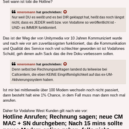
Seit wann ist tobi die Hotline?
reneromann
hat geschrieben:
Nur weil DU es weißt und es bei DIR geklappt hat, heißt das noch längst
nicht, dass es JEDER weiß bzw. von Vodafone so veröffentlicht ist -
UND- es IMMER funktioniert.
Das ist der Weg der von Unitymedia vor 10 Jahren Kommuniziert wurde
und nach wie vor am zuverlässigsten funktioniert, das die Kommunikation
und Qualität des Service noch viel schlechter geworden ist ist Vodafones
Schuld, geh denen aufn Sack das die ihre Doku verbessern sollen.
reneromann
hat geschrieben:
Denn selbst bei Rechnungsanfragen landest du teilweise bei
Callcentern, die eben KEINE Eingriffsmöglichkeit auf das ex-UM-
Aktivierungssystem haben.
Ist mir bei mittlerweile über 100 Modem wechseln noch nicht passiert,
dann besteht halt eine 1% Chance, in dem Fall muss man dann noch mal
anrufen.
Daher für Vodafone West Kunden gilt nach wie vor:
Hotline Anrufen; Rechnung sagen; neue CM
MAC + SN durchgeben; Nach 15 mins sollte