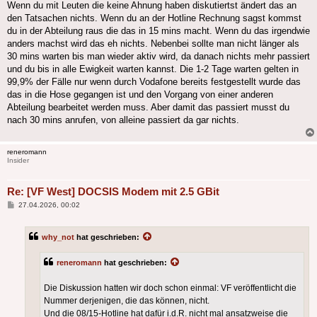
Wenn du mit Leuten die keine Ahnung haben diskutiertst ändert das an
den Tatsachen nichts. Wenn du an der Hotline Rechnung sagst kommst
du in der Abteilung raus die das in 15 mins macht. Wenn du das irgendwie
anders machst wird das eh nichts. Nebenbei sollte man nicht länger als
30 mins warten bis man wieder aktiv wird, da danach nichts mehr passiert
und du bis in alle Ewigkeit warten kannst. Die 1-2 Tage warten gelten in
99,9% der Fälle nur wenn durch Vodafone bereits festgestellt wurde das
das in die Hose gegangen ist und den Vorgang von einer anderen
Abteilung bearbeitet werden muss. Aber damit das passiert musst du
nach 30 mins anrufen, von alleine passiert da gar nichts.
reneromann
Insider
Re: [VF West] DOCSIS Modem mit 2.5 GBit
Beitrag
27.04.2026, 00:02
why_not
hat geschrieben:
reneromann
hat geschrieben:
Die Diskussion hatten wir doch schon einmal: VF veröffentlicht die
Nummer derjenigen, die das können, nicht.
Und die 08/15-Hotline hat dafür i.d.R. nicht mal ansatzweise die