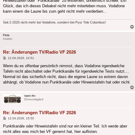
Hinweistafeln oder "Punktkanäle" zu entfernen, unheimlich schwer. Ein
Glück, das ich dieses Debakel nicht mehr miterleben muss. Vodafone
kann einem die Laune bis zum geht nicht mehr verderben...
Seit 2-2025 nicht mehr bei Vodafone, sondern bei Pyur Tele Columbus!
Flole
Insider
Re: Änderungen TV/Radio VF 2026
Beitrag
12.04.2026, 14:51
Wenn du es offenbar persönlich nimmst, dass Vodafone irgendwelche
Tafeln nicht abschaltet oder Punktkanäle für irgendwelche Tests nutzt....
Normal ist das sicherlich nicht, dass die eigene Laune so extrem davon
abhängt, ob Vodafone nun Punktkanäle oder Hinweistafeln hat oder nicht.
twen-fm
Ehrenmitglied
Re: Änderungen TV/Radio VF 2026
Beitrag
12.04.2026, 15:50
Punktkanäle oder Hinweistafeln sind nur ein kleiner Teil. Ich werde aber
nicht alles was mich bei VF genervt hat, hier auflisten.