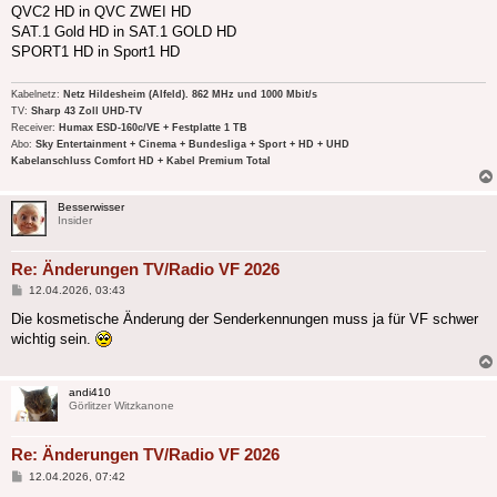
QVC2 HD in QVC ZWEI HD
SAT.1 Gold HD in SAT.1 GOLD HD
SPORT1 HD in Sport1 HD
Kabelnetz:
Netz Hildesheim (Alfeld). 862 MHz und 1000 Mbit/s
TV:
Sharp 43 Zoll UHD-TV
Receiver:
Humax ESD-160c/VE + Festplatte 1 TB
Abo:
Sky Entertainment + Cinema + Bundesliga + Sport + HD + UHD
Kabelanschluss Comfort HD + Kabel Premium Total
Besserwisser
Insider
Re: Änderungen TV/Radio VF 2026
Beitrag
12.04.2026, 03:43
Die kosmetische Änderung der Senderkennungen muss ja für VF schwer
wichtig sein.
andi410
Görlitzer Witzkanone
Re: Änderungen TV/Radio VF 2026
Beitrag
12.04.2026, 07:42