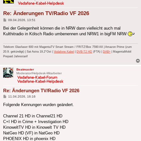
Re: Änderungen TV/Radio VF 2026
Beitrag
09.04.2026, 13:51
Bei der Gelegenheit können die in NRW dann vielleicht auch mal
Kulthitradio in Kölsch Radio umbenennen und NRW1 in bigFM NRW
Telekom Glasfaser 600 mit MagentaTV Smart Stream / FRITZ!Box 7590 AX | Amazon Prime (zum
20.9. gekündigt) | Sat Astra 19,2°Ost |
Vodafone Kabel
|
DVB-T2 HD
(FTA) |
DAB+
| MagentaMobil
Prepaid Jahrestarif
Beatmaster
Moderator/Helpdesk-Mitarbeiter
Re: Änderungen TV/Radio VF 2026
Beitrag
11.04.2026, 16:16
Folgende Kennungen wurden geändert.
Channel 21 HD in Channel21 HD
C+I HD in Crime + Investigation HD
KinoweltTV HD in Kinowelt TV HD
NatGeo HD (VF) in NatGeo HD
PHOENIX HD in phoenix HD