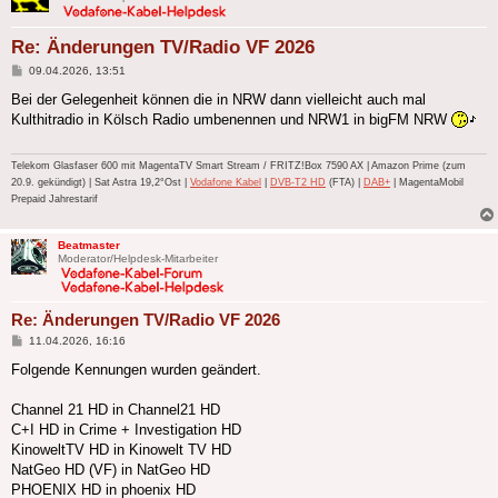
Re: Änderungen TV/Radio VF 2026
Beitrag
09.04.2026, 13:51
Bei der Gelegenheit können die in NRW dann vielleicht auch mal
Kulthitradio in Kölsch Radio umbenennen und NRW1 in bigFM NRW
Telekom Glasfaser 600 mit MagentaTV Smart Stream / FRITZ!Box 7590 AX | Amazon Prime (zum
20.9. gekündigt) | Sat Astra 19,2°Ost |
Vodafone Kabel
|
DVB-T2 HD
(FTA) |
DAB+
| MagentaMobil
Prepaid Jahrestarif
Beatmaster
Moderator/Helpdesk-Mitarbeiter
Re: Änderungen TV/Radio VF 2026
Beitrag
11.04.2026, 16:16
Folgende Kennungen wurden geändert.
Channel 21 HD in Channel21 HD
C+I HD in Crime + Investigation HD
KinoweltTV HD in Kinowelt TV HD
NatGeo HD (VF) in NatGeo HD
PHOENIX HD in phoenix HD