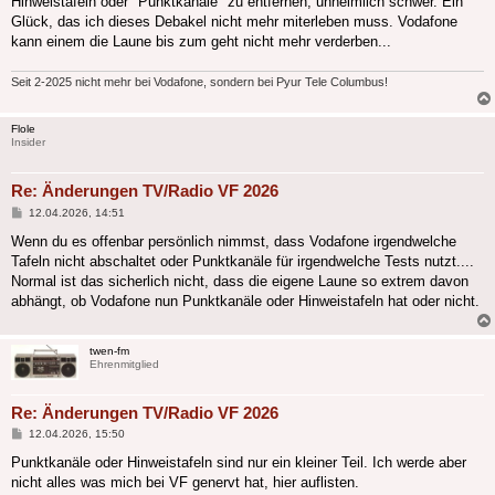
Hinweistafeln oder "Punktkanäle" zu entfernen, unheimlich schwer. Ein
Glück, das ich dieses Debakel nicht mehr miterleben muss. Vodafone
kann einem die Laune bis zum geht nicht mehr verderben...
Seit 2-2025 nicht mehr bei Vodafone, sondern bei Pyur Tele Columbus!
Flole
Insider
Re: Änderungen TV/Radio VF 2026
Beitrag
12.04.2026, 14:51
Wenn du es offenbar persönlich nimmst, dass Vodafone irgendwelche
Tafeln nicht abschaltet oder Punktkanäle für irgendwelche Tests nutzt....
Normal ist das sicherlich nicht, dass die eigene Laune so extrem davon
abhängt, ob Vodafone nun Punktkanäle oder Hinweistafeln hat oder nicht.
twen-fm
Ehrenmitglied
Re: Änderungen TV/Radio VF 2026
Beitrag
12.04.2026, 15:50
Punktkanäle oder Hinweistafeln sind nur ein kleiner Teil. Ich werde aber
nicht alles was mich bei VF genervt hat, hier auflisten.