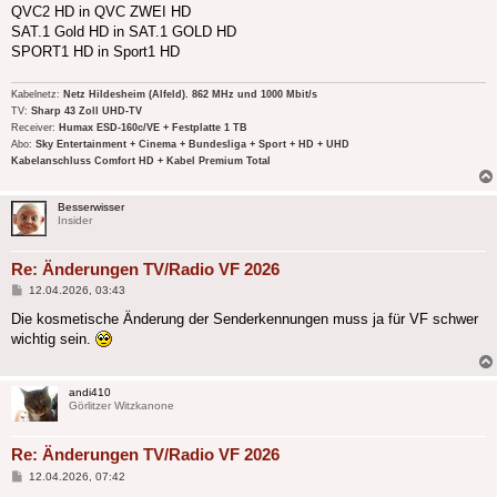
QVC2 HD in QVC ZWEI HD
SAT.1 Gold HD in SAT.1 GOLD HD
SPORT1 HD in Sport1 HD
Kabelnetz:
Netz Hildesheim (Alfeld). 862 MHz und 1000 Mbit/s
TV:
Sharp 43 Zoll UHD-TV
Receiver:
Humax ESD-160c/VE + Festplatte 1 TB
Abo:
Sky Entertainment + Cinema + Bundesliga + Sport + HD + UHD
Kabelanschluss Comfort HD + Kabel Premium Total
Besserwisser
Insider
Re: Änderungen TV/Radio VF 2026
Beitrag
12.04.2026, 03:43
Die kosmetische Änderung der Senderkennungen muss ja für VF schwer
wichtig sein.
andi410
Görlitzer Witzkanone
Re: Änderungen TV/Radio VF 2026
Beitrag
12.04.2026, 07:42