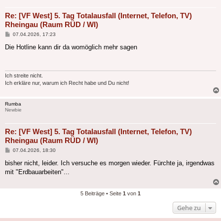
Re: [VF West] 5. Tag Totalausfall (Internet, Telefon, TV)
Rheingau (Raum RÜD / WI)
Beitrag
07.04.2026, 17:23
Die Hotline kann dir da womöglich mehr sagen
Ich streite nicht.
Ich erkläre nur, warum ich Recht habe und Du nicht!
Rumba
Newbie
Re: [VF West] 5. Tag Totalausfall (Internet, Telefon, TV)
Rheingau (Raum RÜD / WI)
Beitrag
07.04.2026, 18:30
bisher nicht, leider. Ich versuche es morgen wieder. Fürchte ja, irgendwas
mit "Erdbauarbeiten"...
5 Beiträge • Seite
1
von
1
Gehe zu