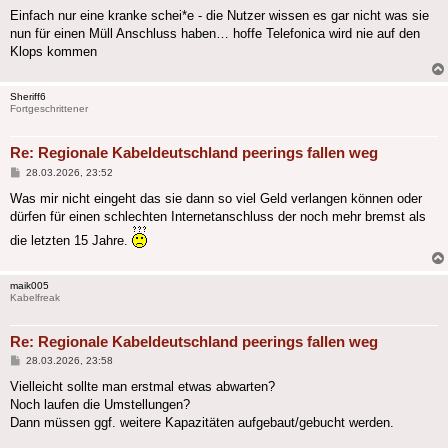
Einfach nur eine kranke schei*e - die Nutzer wissen es gar nicht was sie
nun für einen Müll Anschluss haben… hoffe Telefonica wird nie auf den
Klops kommen
Sheriff6
Fortgeschrittener
Re: Regionale Kabeldeutschland peerings fallen weg
Beitrag
28.03.2026, 23:52
Was mir nicht eingeht das sie dann so viel Geld verlangen können oder
dürfen für einen schlechten Internetanschluss der noch mehr bremst als
die letzten 15 Jahre.
maik005
Kabelfreak
Re: Regionale Kabeldeutschland peerings fallen weg
Beitrag
28.03.2026, 23:58
Vielleicht sollte man erstmal etwas abwarten?
Noch laufen die Umstellungen?
Dann müssen ggf. weitere Kapazitäten aufgebaut/gebucht werden.