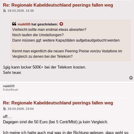
Re: Regionale Kabeldeutschland peerings fallen weg
Beitrag
29.03.2026, 14:38
maik005
hat geschrieben:
Vielleicht sollte man erstmal etwas abwarten?
Noch laufen die Umstellungen?
Dann müssen ggf. weitere Kapazitäten aufgebaut/gebucht werden.
Kennt man eigentlich die neuen Peering Preise von/zu Vodafone im
Vergleich zu denen bei der Telekom?
1gig kann locker 500€+ bei der Telekom kosten.
Sehr teuer.
maik005
Kabelfreak
Re: Regionale Kabeldeutschland peerings fallen weg
Beitrag
29.03.2026, 15:04
uff....
Dagegen sind die 50 Euro (bei 5 Cent/Mbit) ja kein Vergleich.
Ich meine ich hatte auch mal was in der Richtung gelesen, dass wohl so