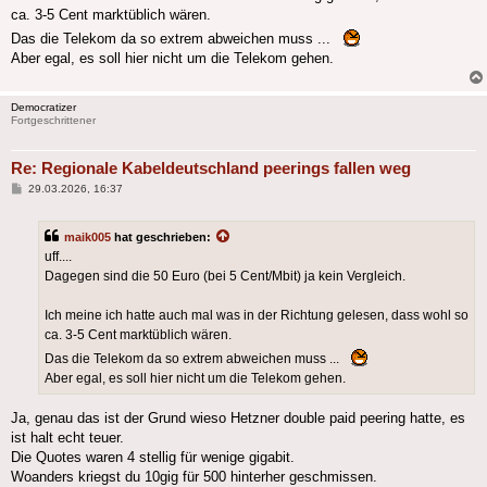
ca. 3-5 Cent marktüblich wären.
Das die Telekom da so extrem abweichen muss ...
Aber egal, es soll hier nicht um die Telekom gehen.
Democratizer
Fortgeschrittener
Re: Regionale Kabeldeutschland peerings fallen weg
Beitrag
29.03.2026, 16:37
maik005
hat geschrieben:
uff....
Dagegen sind die 50 Euro (bei 5 Cent/Mbit) ja kein Vergleich.
Ich meine ich hatte auch mal was in der Richtung gelesen, dass wohl so
ca. 3-5 Cent marktüblich wären.
Das die Telekom da so extrem abweichen muss ...
Aber egal, es soll hier nicht um die Telekom gehen.
Ja, genau das ist der Grund wieso Hetzner double paid peering hatte, es
ist halt echt teuer.
Die Quotes waren 4 stellig für wenige gigabit.
Woanders kriegst du 10gig für 500 hinterher geschmissen.