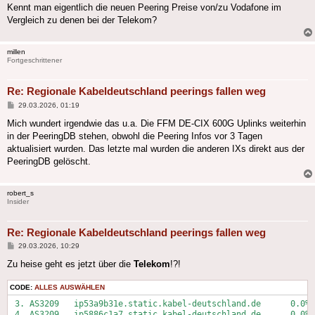
Kennt man eigentlich die neuen Peering Preise von/zu Vodafone im
Vergleich zu denen bei der Telekom?
millen
Fortgeschrittener
Re: Regionale Kabeldeutschland peerings fallen weg
Beitrag
29.03.2026, 01:19
Mich wundert irgendwie das u.a. Die FFM DE-CIX 600G Uplinks weiterhin
in der PeeringDB stehen, obwohl die Peering Infos vor 3 Tagen
aktualisiert wurden. Das letzte mal wurden die anderen IXs direkt aus der
PeeringDB gelöscht.
robert_s
Insider
Re: Regionale Kabeldeutschland peerings fallen weg
Beitrag
29.03.2026, 10:29
Zu heise geht es jetzt über die
Telekom
!?!
CODE:
ALLES AUSWÄHLEN
 3. AS3209   ip53a9b31e.static.kabel-deutschland.de      0.0% 
 4. AS3209   ip5886c1a7.static.kabel-deutschland.de      0.0% 