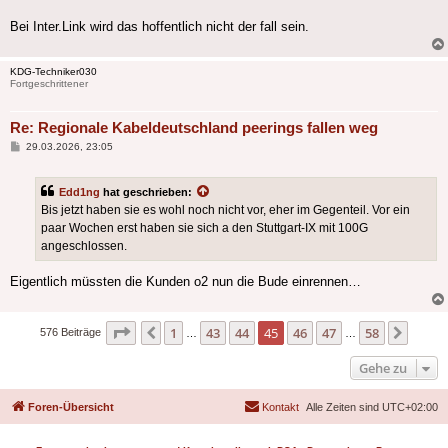
Bei Inter.Link wird das hoffentlich nicht der fall sein.
KDG-Techniker030
Fortgeschrittener
Re: Regionale Kabeldeutschland peerings fallen weg
Beitrag
29.03.2026, 23:05
Edd1ng
hat geschrieben:
Bis jetzt haben sie es wohl noch nicht vor, eher im Gegenteil. Vor ein
paar Wochen erst haben sie sich a den Stuttgart-IX mit 100G
angeschlossen.
Eigentlich müssten die Kunden o2 nun die Bude einrennen…
Seite
45
von
58
1
43
44
45
46
47
58
Vorherige
Nächs
576 Beiträge
…
…
Gehe zu
Foren-Übersicht
Kontakt
Alle Zeiten sind
UTC+02:00