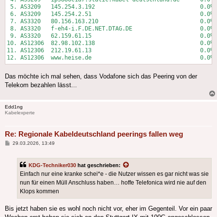
 5. AS3209   145.254.3.192                               0.0% 
 6. AS3209   145.254.2.51                                0.0% 
 7. AS3320   80.156.163.210                              0.0% 
 8. AS3320   f-eh4-i.F.DE.NET.DTAG.DE                    0.0% 
 9. AS3320   62.159.61.15                                0.0% 
10. AS12306  82.98.102.138                               0.0% 
11. AS12306  212.19.61.13                                0.0% 
Das möchte ich mal sehen, dass Vodafone sich das Peering von der
Telekom bezahlen lässt...
Edd1ng
Kabelexperte
Re: Regionale Kabeldeutschland peerings fallen weg
Beitrag
29.03.2026, 13:49
KDG-Techniker030
hat geschrieben:
Einfach nur eine kranke schei*e - die Nutzer wissen es gar nicht was sie
nun für einen Müll Anschluss haben… hoffe Telefonica wird nie auf den
Klops kommen
Bis jetzt haben sie es wohl noch nicht vor, eher im Gegenteil. Vor ein paar