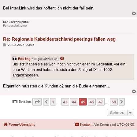
Bei Inter.Link wird das hoffentlich nicht der fall sein.
KDG-Techniker030
Fortgeschrittener
Re: Regionale Kabeldeutschland peerings fallen weg
Beitrag
29.03.2026, 23:05
Edd1ng
hat geschrieben:
Bis jetzt haben sie es wohl noch nicht vor, eher im Gegenteil. Vor ein
paar Wochen erst haben sie sich a den Stuttgart-IX mit 100G
angeschlossen.
Eigentlich müssten die Kunden o2 nun die Bude einrennen…
Seite
45
von
58
1
43
44
45
46
47
58
Vorherige
Nächs
576 Beiträge
…
…
Gehe zu
Foren-Übersicht
Kontakt
Alle Zeiten sind
UTC+02:00