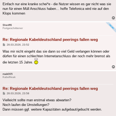
Einfach nur eine kranke schei*e - die Nutzer wissen es gar nicht was sie
nun für einen Müll Anschluss haben… hoffe Telefonica wird nie auf den
Klops kommen
Sheriff6
Fortgeschrittener
Re: Regionale Kabeldeutschland peerings fallen weg
Beitrag
28.03.2026, 23:52
Was mir nicht eingeht das sie dann so viel Geld verlangen können oder
dürfen für einen schlechten Internetanschluss der noch mehr bremst als
die letzten 15 Jahre.
maik005
Kabelfreak
Re: Regionale Kabeldeutschland peerings fallen weg
Beitrag
28.03.2026, 23:58
Vielleicht sollte man erstmal etwas abwarten?
Noch laufen die Umstellungen?
Dann müssen ggf. weitere Kapazitäten aufgebaut/gebucht werden.