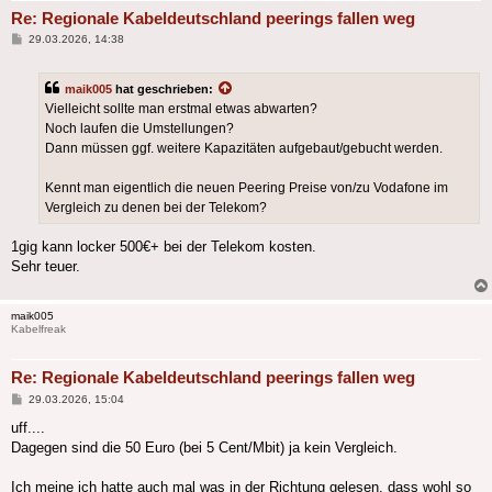
Re: Regionale Kabeldeutschland peerings fallen weg
Beitrag
29.03.2026, 14:38
maik005
hat geschrieben:
Vielleicht sollte man erstmal etwas abwarten?
Noch laufen die Umstellungen?
Dann müssen ggf. weitere Kapazitäten aufgebaut/gebucht werden.
Kennt man eigentlich die neuen Peering Preise von/zu Vodafone im
Vergleich zu denen bei der Telekom?
1gig kann locker 500€+ bei der Telekom kosten.
Sehr teuer.
maik005
Kabelfreak
Re: Regionale Kabeldeutschland peerings fallen weg
Beitrag
29.03.2026, 15:04
uff....
Dagegen sind die 50 Euro (bei 5 Cent/Mbit) ja kein Vergleich.
Ich meine ich hatte auch mal was in der Richtung gelesen, dass wohl so