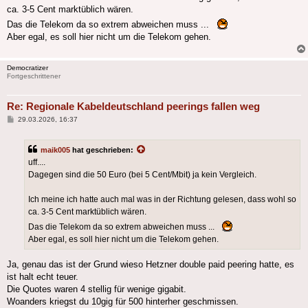
ca. 3-5 Cent marktüblich wären.
Das die Telekom da so extrem abweichen muss ...
Aber egal, es soll hier nicht um die Telekom gehen.
Democratizer
Fortgeschrittener
Re: Regionale Kabeldeutschland peerings fallen weg
Beitrag
29.03.2026, 16:37
maik005
hat geschrieben:
uff....
Dagegen sind die 50 Euro (bei 5 Cent/Mbit) ja kein Vergleich.
Ich meine ich hatte auch mal was in der Richtung gelesen, dass wohl so
ca. 3-5 Cent marktüblich wären.
Das die Telekom da so extrem abweichen muss ...
Aber egal, es soll hier nicht um die Telekom gehen.
Ja, genau das ist der Grund wieso Hetzner double paid peering hatte, es
ist halt echt teuer.
Die Quotes waren 4 stellig für wenige gigabit.
Woanders kriegst du 10gig für 500 hinterher geschmissen.