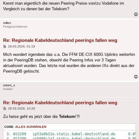
Kennt man eigentlich die neuen Peering Preise von/zu Vodafone im
Vergleich zu denen bei der Telekom?
millen
Fortgeschrittener
Re: Regionale Kabeldeutschland peerings fallen weg
Beitrag
29.03.2026, 01:19
Mich wundert irgendwie das u.a. Die FFM DE-CIX 600G Uplinks weiterhin
in der PeeringDB stehen, obwohl die Peering Infos vor 3 Tagen
aktualisiert wurden. Das letzte mal wurden die anderen IXs direkt aus der
PeeringDB gelöscht.
robert_s
Insider
Re: Regionale Kabeldeutschland peerings fallen weg
Beitrag
29.03.2026, 10:29
Zu heise geht es jetzt über die
Telekom
!?!
CODE:
ALLES AUSWÄHLEN
 3. AS3209   ip53a9b31e.static.kabel-deutschland.de      0.0% 
 4. AS3209   ip5886c1a7.static.kabel-deutschland.de      0.0% 