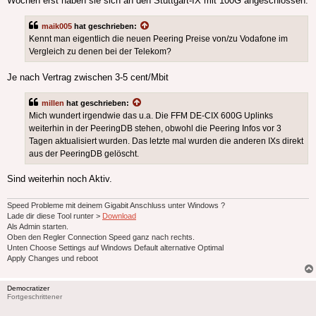
Wochen erst haben sie sich an den Stuttgart-IX mit 100G angeschlossen.
maik005
hat geschrieben:
Kennt man eigentlich die neuen Peering Preise von/zu Vodafone im
Vergleich zu denen bei der Telekom?
Je nach Vertrag zwischen 3-5 cent/Mbit
millen
hat geschrieben:
Mich wundert irgendwie das u.a. Die FFM DE-CIX 600G Uplinks
weiterhin in der PeeringDB stehen, obwohl die Peering Infos vor 3
Tagen aktualisiert wurden. Das letzte mal wurden die anderen IXs direkt
aus der PeeringDB gelöscht.
Sind weiterhin noch Aktiv.
Speed Probleme mit deinem Gigabit Anschluss unter Windows ?
Lade dir diese Tool runter >
Download
Als Admin starten.
Oben den Regler Connection Speed ganz nach rechts.
Unten Choose Settings auf Windows Default alternative Optimal
Apply Changes und reboot
Democratizer
Fortgeschrittener