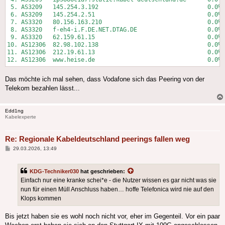
 5. AS3209   145.254.3.192                               0.0% 
 6. AS3209   145.254.2.51                                0.0% 
 7. AS3320   80.156.163.210                              0.0% 
 8. AS3320   f-eh4-i.F.DE.NET.DTAG.DE                    0.0% 
 9. AS3320   62.159.61.15                                0.0% 
10. AS12306  82.98.102.138                               0.0% 
11. AS12306  212.19.61.13                                0.0% 
Das möchte ich mal sehen, dass Vodafone sich das Peering von der
Telekom bezahlen lässt...
Edd1ng
Kabelexperte
Re: Regionale Kabeldeutschland peerings fallen weg
Beitrag
29.03.2026, 13:49
KDG-Techniker030
hat geschrieben:
Einfach nur eine kranke schei*e - die Nutzer wissen es gar nicht was sie
nun für einen Müll Anschluss haben… hoffe Telefonica wird nie auf den
Klops kommen
Bis jetzt haben sie es wohl noch nicht vor, eher im Gegenteil. Vor ein paar