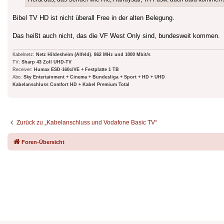
Bibel TV HD ist nicht überall Free in der alten Belegung.
Das heißt auch nicht, das die VF West Only sind, bundesweit kommen.
Kabelnetz:
Netz Hildesheim (Alfeld). 862 MHz und 1000 Mbit/s
TV:
Sharp 43 Zoll UHD-TV
Receiver:
Humax ESD-160c/VE + Festplatte 1 TB
Abo:
Sky Entertainment + Cinema + Bundesliga + Sport + HD + UHD
Kabelanschluss Comfort HD + Kabel Premium Total
Zurück zu „Kabelanschluss und Vodafone Basic TV“
Foren-Übersicht