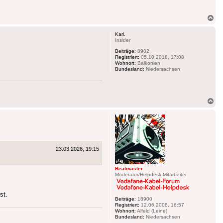
Na
ob
Karl.
Insider
Beiträge:
8902
Registriert:
05.10.2018, 17:08
Wohnort:
Balkonien
Bundesland:
Niedersachsen
Na
ob
23.03.2026, 19:15
Beatmaster
Moderator/Helpdesk-Mitarbeiter
st.
Beiträge:
18900
Registriert:
12.06.2008, 16:57
Wohnort:
Alfeld (Leine)
Bundesland:
Niedersachsen