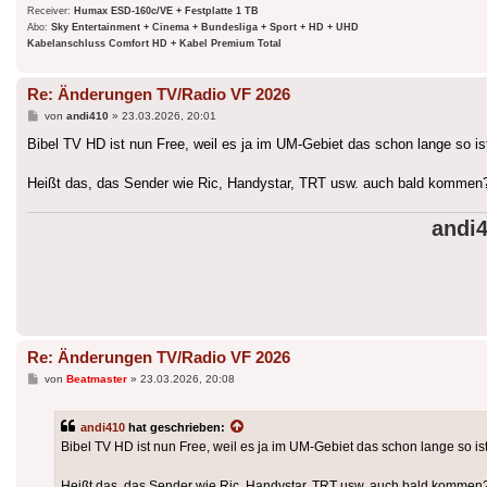
Receiver:
Humax ESD-160c/VE + Festplatte 1 TB
Abo:
Sky Entertainment + Cinema + Bundesliga + Sport + HD + UHD
Kabelanschluss Comfort HD + Kabel Premium Total
Re: Änderungen TV/Radio VF 2026
Beitrag
von
andi410
»
23.03.2026, 20:01
Bibel TV HD ist nun Free, weil es ja im UM-Gebiet das schon lange so ist
Heißt das, das Sender wie Ric, Handystar, TRT usw. auch bald kommen
andi
Re: Änderungen TV/Radio VF 2026
Beitrag
von
Beatmaster
»
23.03.2026, 20:08
andi410
hat geschrieben:
Bibel TV HD ist nun Free, weil es ja im UM-Gebiet das schon lange so ist
Heißt das, das Sender wie Ric, Handystar, TRT usw. auch bald kommen