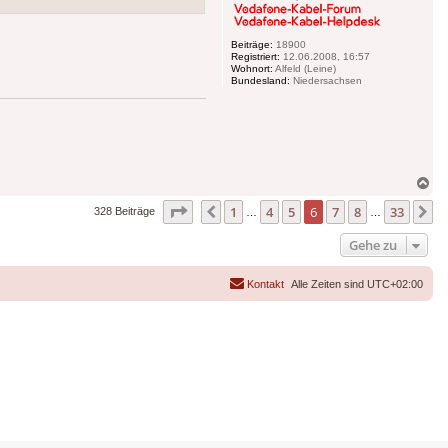
Beiträge:
18900
Registriert:
12.06.2008, 16:57
Wohnort:
Alfeld (Leine)
Bundesland:
Niedersachsen
Na
ob
Seite
6
von
33
1
4
5
6
7
8
33
Vorherige
N
328 Beiträge
…
…
Gehe zu
Kontakt
Alle Zeiten sind
UTC+02:00