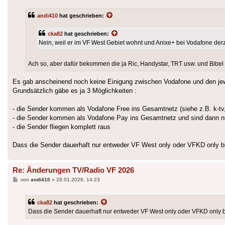
andi410
hat geschrieben:
cka82
hat geschrieben:
Nein, weil er im VF West Gebiet wohnt und Anixe+ bei Vodafone der
Ach so, aber dafür bekommen die ja Ric, Handystar, TRT usw. und Bibe
Es gab anscheinend noch keine Einigung zwischen Vodafone und den jewe
Grundsätzlich gäbe es ja 3 Möglichkeiten :
- die Sender kommen als Vodafone Free ins Gesamtnetz (siehe z.B. k-t
- die Sender kommen als Vodafone Pay ins Gesamtnetz und sind dann nu
- die Sender fliegen komplett raus
Dass die Sender dauerhaft nur entweder VF West only oder VFKD only ble
Re: Änderungen TV/Radio VF 2026
Beitrag
von
andi410
»
29.01.2026, 14:23
cka82
hat geschrieben:
Dass die Sender dauerhaft nur entweder VF West only oder VFKD only bl