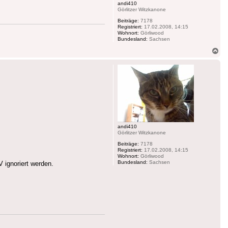
andi410
Görlitzer Witzkanone
Beiträge:
7178
Registriert:
17.02.2008, 14:15
Wohnort:
Görliwood
Bundesland:
Sachsen
Na
ob
andi410
Görlitzer Witzkanone
Beiträge:
7178
Registriert:
17.02.2008, 14:15
Wohnort:
Görliwood
Bundesland:
Sachsen
 ignoriert werden.