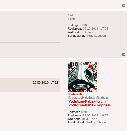
Na
ob
Karl.
Insider
Beiträge:
8902
Registriert:
05.10.2018, 17:08
Wohnort:
Balkonien
Bundesland:
Niedersachsen
Na
ob
23.03.2026, 17:12
Beatmaster
Moderator/Helpdesk-Mitarbeiter
Beiträge:
18900
Registriert:
12.06.2008, 16:57
Wohnort:
Alfeld (Leine)
Bundesland:
Niedersachsen