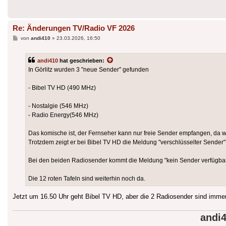
Re: Änderungen TV/Radio VF 2026
Beitrag
von
andi410
»
23.03.2026, 16:50
andi410
hat geschrieben:
In Görlitz wurden 3 "neue Sender" gefunden
- Bibel TV HD (490 MHz)
- Nostalgie (546 MHz)
- Radio Energy(546 MHz)
Das komische ist, der Fernseher kann nur freie Sender empfangen, da w
Trotzdem zeigt er bei Bibel TV HD die Meldung "verschlüsselter Sender",
Bei den beiden Radiosender kommt die Meldung "kein Sender verfügba
Die 12 roten Tafeln sind weiterhin noch da.
Jetzt um 16.50 Uhr geht Bibel TV HD, aber die 2 Radiosender sind immer
andi