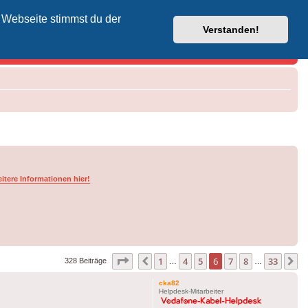
 Webseite stimmst du der
Vodafone-Kabel-Helpdesk
Verstanden!
itere Informationen hier!
Seite
6
von
33
1
4
5
6
7
8
33
Vorherige
N
328 Beiträge
…
…
cka82
Helpdesk-Mitarbeiter