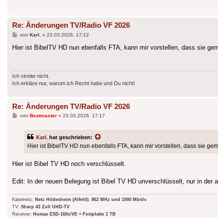
Re: Änderungen TV/Radio VF 2026
Beitrag
von
Karl.
»
23.03.2026, 17:12
Hier ist BibelTV HD nun ebenfalls FTA, kann mir vorstellen, dass sie g
Ich streite nicht.
Ich erkläre nur, warum ich Recht habe und Du nicht!
Re: Änderungen TV/Radio VF 2026
Beitrag
von
Beatmaster
»
23.03.2026, 17:17
Karl.
hat geschrieben:
Hier ist BibelTV HD nun ebenfalls FTA, kann mir vorstellen, dass sie g
Hier ist Bibel TV HD noch verschlüsselt.
Edit: In der neuen Belegung ist Bibel TV HD unverschlüsselt, nur in der 
Kabelnetz:
Netz Hildesheim (Alfeld). 862 MHz und 1000 Mbit/s
TV:
Sharp 43 Zoll UHD-TV
Receiver:
Humax ESD-160c/VE + Festplatte 1 TB