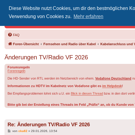
Diese Website nutzt Cookies, um dir den bestmöglichen Kom
Inoff
Verwendung von Cookies zu.
Mehr erfahren
Der Treffp
FAQ
Foren-Übersicht
Fernsehen und Radio über Kabel
Kabelanschluss und 
Änderungen TV/Radio VF 2026
Forumsregeln
Forenregeln
Die HD-Sender von RTL werden im Netzbereich von ehem.
Vodafone Deutschland
nu
Informationen zu HDTV im Kabelnetz von Vodafone gibt es
im Helpdesk
!
Bei Empfangsproblemen lohnt sich u.U. ein
Blick in diesen Thread
bzw. in den dort verl
Bitte gib bei der Erstellung eines Threads im Feld „Präfix“ an, ob du Kunde v
Re: Änderungen TV/Radio VF 2026
Beitrag
von
cka82
»
29.01.2026, 13:54