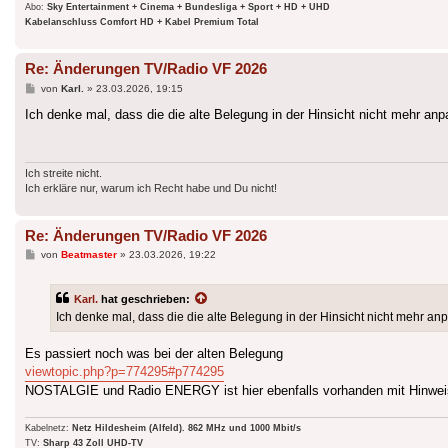
Abo:
Sky Entertainment + Cinema + Bundesliga + Sport + HD + UHD
Kabelanschluss Comfort HD + Kabel Premium Total
Re: Änderungen TV/Radio VF 2026
Beitrag
von
Karl.
»
23.03.2026, 19:15
Ich denke mal, dass die die alte Belegung in der Hinsicht nicht mehr an
Ich streite nicht.
Ich erkläre nur, warum ich Recht habe und Du nicht!
Re: Änderungen TV/Radio VF 2026
Beitrag
von
Beatmaster
»
23.03.2026, 19:22
Karl.
hat geschrieben:
Ich denke mal, dass die die alte Belegung in der Hinsicht nicht mehr a
Es passiert noch was bei der alten Belegung
viewtopic.php?p=774295#p774295
NOSTALGIE und Radio ENERGY ist hier ebenfalls vorhanden mit Hinweis 11
Kabelnetz:
Netz Hildesheim (Alfeld). 862 MHz und 1000 Mbit/s
TV:
Sharp 43 Zoll UHD-TV