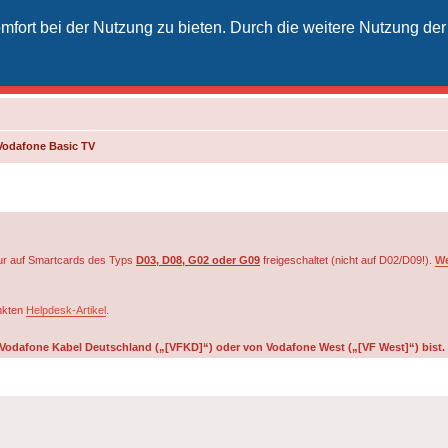
fort bei der Nutzung zu bieten. Durch die weitere Nutzung der
izielles Vodafone-Kabel-Forum
unkt für Kabelkunden von Vodafone - von Kunden für Kunden
Vodafone Basic TV
r auf Smartcards des Typs
D03, D08, G02 oder G09
freigeschaltet (nicht auf D02/D09!).
We
inkten
Helpdesk-Artikel
.
on Vodafone Kabel Deutschland („[VFKD]“) oder von Vodafone West („[VF West]“) bist.