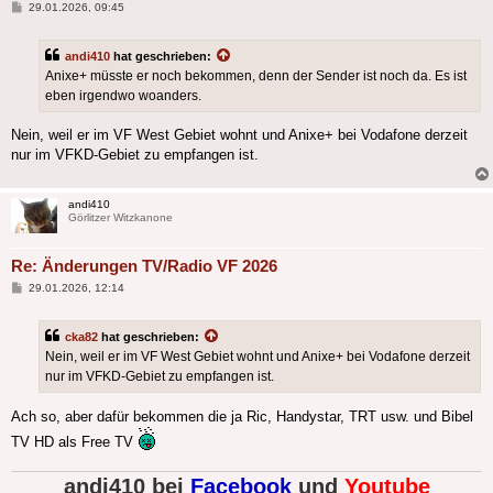
Beitrag
29.01.2026, 09:45
andi410
hat geschrieben:
Anixe+ müsste er noch bekommen, denn der Sender ist noch da. Es ist
eben irgendwo woanders.
Nein, weil er im VF West Gebiet wohnt und Anixe+ bei Vodafone derzeit
nur im VFKD-Gebiet zu empfangen ist.
andi410
Görlitzer Witzkanone
Re: Änderungen TV/Radio VF 2026
Beitrag
29.01.2026, 12:14
cka82
hat geschrieben:
Nein, weil er im VF West Gebiet wohnt und Anixe+ bei Vodafone derzeit
nur im VFKD-Gebiet zu empfangen ist.
Ach so, aber dafür bekommen die ja Ric, Handystar, TRT usw. und Bibel
TV HD als Free TV
andi410 bei
Facebook
und
Youtube