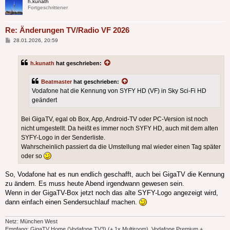
h.kunath
Fortgeschrittener
Re: Änderungen TV/Radio VF 2026
Beitrag
28.01.2026, 20:59
h.kunath
hat geschrieben:
Beatmaster
hat geschrieben:
Vodafone hat die Kennung von SYFY HD (VF) in Sky Sci-Fi HD
geändert
Bei GigaTV, egal ob Box, App, Android-TV oder PC-Version ist noch
nicht umgestellt. Da heißt es immer noch SYFY HD, auch mit dem alten
SYFY-Logo in der Senderliste.
Wahrscheinlich passiert da die Umstellung mal wieder einen Tag später
oder so
So, Vodafone hat es nun endlich geschafft, auch bei GigaTV die Kennung
zu ändern. Es muss heute Abend irgendwann gewesen sein.
Wenn in der GigaTV-Box jetzt noch das alte SYFY-Logo angezeigt wird,
dann einfach einen Sendersuchlauf machen.
Netz: München West
Empfang: GigaTV Home (Vodafone TV3) (+ 1x Multiroom), Vodafone Premium +