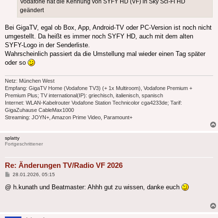
Vodafone hat die Kennung von SYFY HD (VF) in Sky Sci-Fi HD
geändert
Bei GigaTV, egal ob Box, App, Android-TV oder PC-Version ist noch nicht
umgestellt. Da heißt es immer noch SYFY HD, auch mit dem alten
SYFY-Logo in der Senderliste.
Wahrscheinlich passiert da die Umstellung mal wieder einen Tag später
oder so
Netz: München West
Empfang: GigaTV Home (Vodafone TV3) (+ 1x Multiroom), Vodafone Premium +
Premium Plus; TV international(IP): griechisch, italienisch, spanisch
Internet: WLAN-Kabelrouter Vodafone Station Technicolor cga4233de; Tarif:
GigaZuhause CableMax1000
Streaming: JOYN+, Amazon Prime Video, Paramount+
splatty
Fortgeschrittener
Re: Änderungen TV/Radio VF 2026
Beitrag
28.01.2026, 05:15
@ h.kunath und Beatmaster: Ahhh gut zu wissen, danke euch