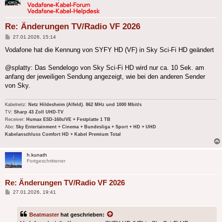
Re: Änderungen TV/Radio VF 2026
Beitrag
27.01.2026, 15:14
Vodafone hat die Kennung von SYFY HD (VF) in Sky Sci-Fi HD geändert
@splatty: Das Sendelogo von Sky Sci-Fi HD wird nur ca. 10 Sek. am
anfang der jeweiligen Sendung angezeigt, wie bei den anderen Sender
von Sky.
Kabelnetz:
Netz Hildesheim (Alfeld). 862 MHz und 1000 Mbit/s
TV:
Sharp 43 Zoll UHD-TV
Receiver:
Humax ESD-160c/VE + Festplatte 1 TB
Abo:
Sky Entertainment + Cinema + Bundesliga + Sport + HD + UHD
Kabelanschluss Comfort HD + Kabel Premium Total
h.kunath
Fortgeschrittener
Re: Änderungen TV/Radio VF 2026
Beitrag
27.01.2026, 19:41
Beatmaster
hat geschrieben: