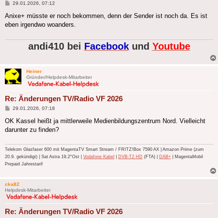
Beitrag
29.01.2026, 07:12
Anixe+ müsste er noch bekommen, denn der Sender ist noch da. Es ist
eben irgendwo woanders.
andi410 bei
Facebook
und
Youtube
Heiner
Gründer/Helpdesk-Mitarbeiter
Re: Änderungen TV/Radio VF 2026
Beitrag
29.01.2026, 07:18
OK Kassel heißt ja mittlerweile Medienbildungszentrum Nord. Vielleicht
darunter zu finden?
Telekom Glasfaser 600 mit MagentaTV Smart Stream / FRITZ!Box 7590 AX | Amazon Prime (zum
20.9. gekündigt) | Sat Astra 19,2°Ost |
Vodafone Kabel
|
DVB-T2 HD
(FTA) |
DAB+
| MagentaMobil
Prepaid Jahrestarif
cka82
Helpdesk-Mitarbeiter
Re: Änderungen TV/Radio VF 2026