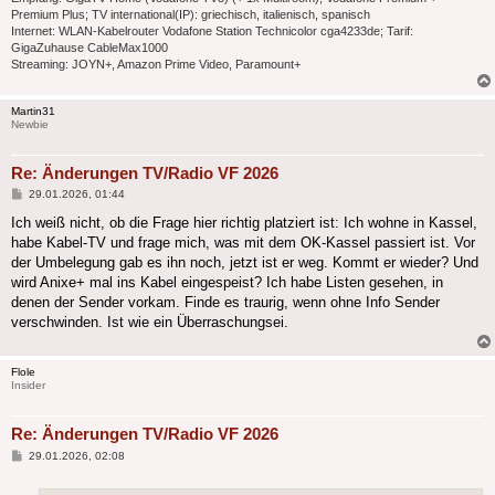
Premium Plus; TV international(IP): griechisch, italienisch, spanisch
Internet: WLAN-Kabelrouter Vodafone Station Technicolor cga4233de; Tarif:
GigaZuhause CableMax1000
Streaming: JOYN+, Amazon Prime Video, Paramount+
Martin31
Newbie
Re: Änderungen TV/Radio VF 2026
Beitrag
29.01.2026, 01:44
Ich weiß nicht, ob die Frage hier richtig platziert ist: Ich wohne in Kassel,
habe Kabel-TV und frage mich, was mit dem OK-Kassel passiert ist. Vor
der Umbelegung gab es ihn noch, jetzt ist er weg. Kommt er wieder? Und
wird Anixe+ mal ins Kabel eingespeist? Ich habe Listen gesehen, in
denen der Sender vorkam. Finde es traurig, wenn ohne Info Sender
verschwinden. Ist wie ein Überraschungsei.
Flole
Insider
Re: Änderungen TV/Radio VF 2026
Beitrag
29.01.2026, 02:08