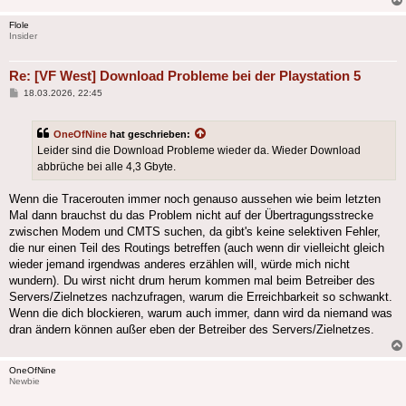
Flole
Insider
Re: [VF West] Download Probleme bei der Playstation 5
Beitrag
18.03.2026, 22:45
OneOfNine
hat geschrieben:
Leider sind die Download Probleme wieder da. Wieder Download
abbrüche bei alle 4,3 Gbyte.
Wenn die Tracerouten immer noch genauso aussehen wie beim letzten
Mal dann brauchst du das Problem nicht auf der Übertragungsstrecke
zwischen Modem und CMTS suchen, da gibt's keine selektiven Fehler,
die nur einen Teil des Routings betreffen (auch wenn dir vielleicht gleich
wieder jemand irgendwas anderes erzählen will, würde mich nicht
wundern). Du wirst nicht drum herum kommen mal beim Betreiber des
Servers/Zielnetzes nachzufragen, warum die Erreichbarkeit so schwankt.
Wenn die dich blockieren, warum auch immer, dann wird da niemand was
dran ändern können außer eben der Betreiber des Servers/Zielnetzes.
OneOfNine
Newbie