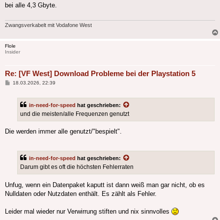
bei alle 4,3 Gbyte.
Zwangsverkabelt mit Vodafone West
Flole
Insider
Re: [VF West] Download Probleme bei der Playstation 5
Beitrag
18.03.2026, 22:39
in-need-for-speed
hat geschrieben:
und die meisten/alle Frequenzen genutzt
Die werden immer alle genutzt/"bespielt".
in-need-for-speed
hat geschrieben:
Darum gibt es oft die höchsten Fehlerraten
Unfug, wenn ein Datenpaket kaputt ist dann weiß man gar nicht, ob es
Nulldaten oder Nutzdaten enthält. Es zählt als Fehler.
Leider mal wieder nur Verwirrung stiften und nix sinnvolles