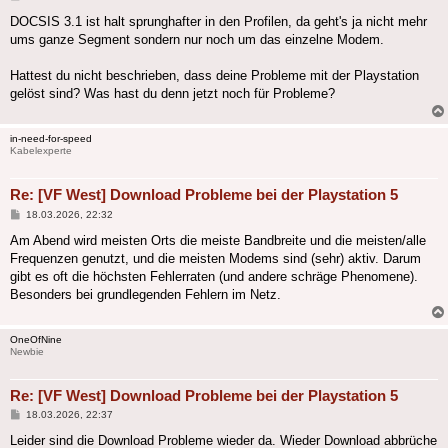
DOCSIS 3.1 ist halt sprunghafter in den Profilen, da geht's ja nicht mehr
ums ganze Segment sondern nur noch um das einzelne Modem.
Hattest du nicht beschrieben, dass deine Probleme mit der Playstation
gelöst sind? Was hast du denn jetzt noch für Probleme?
in-need-for-speed
Kabelexperte
Re: [VF West] Download Probleme bei der Playstation 5
Beitrag
18.03.2026, 22:32
Am Abend wird meisten Orts die meiste Bandbreite und die meisten/alle
Frequenzen genutzt, und die meisten Modems sind (sehr) aktiv. Darum
gibt es oft die höchsten Fehlerraten (und andere schräge Phenomene).
Besonders bei grundlegenden Fehlern im Netz.
OneOfNine
Newbie
Re: [VF West] Download Probleme bei der Playstation 5
Beitrag
18.03.2026, 22:37
Leider sind die Download Probleme wieder da. Wieder Download abbrüche