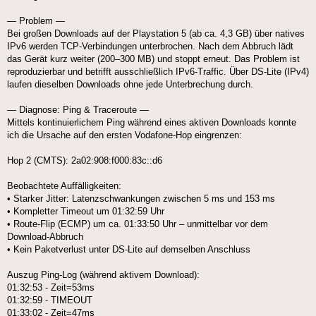
— Problem —
Bei großen Downloads auf der Playstation 5 (ab ca. 4,3 GB) über natives
IPv6 werden TCP-Verbindungen unterbrochen. Nach dem Abbruch lädt
das Gerät kurz weiter (200–300 MB) und stoppt erneut. Das Problem ist
reproduzierbar und betrifft ausschließlich IPv6-Traffic. Über DS-Lite (IPv4)
laufen dieselben Downloads ohne jede Unterbrechung durch.
— Diagnose: Ping & Traceroute —
Mittels kontinuierlichem Ping während eines aktiven Downloads konnte
ich die Ursache auf den ersten Vodafone-Hop eingrenzen:
Hop 2 (CMTS): 2a02:908:f000:83c::d6
Beobachtete Auffälligkeiten:
• Starker Jitter: Latenzschwankungen zwischen 5 ms und 153 ms
• Kompletter Timeout um 01:32:59 Uhr
• Route-Flip (ECMP) um ca. 01:33:50 Uhr – unmittelbar vor dem
Download-Abbruch
• Kein Paketverlust unter DS-Lite auf demselben Anschluss
Auszug Ping-Log (während aktivem Download):
01:32:53 - Zeit=53ms
01:32:59 - TIMEOUT
01:33:02 - Zeit=47ms