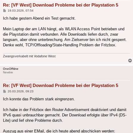
Re: [VF West] Download Probleme bei der Playstation 5
Beitrag
19.03.2026, 07:54
Ich habe gestern Abend ein Test gemacht.
Mein Laptop der am LAN hängt, als WLAN Access Point betrieben und
die Playstation damit verbunden. Alle Downloads liefen durch, zwar
langsam, aber ohne unterbrechung. Am Zielserver bin ich nicht gesperrt.
Denke wohl, TCP/Offloading/State-Handling Problem der Fritzbox.
Zwangsverkabelt mit Vodafone West
OneOfNine
Newbie
Re: [VF West] Download Probleme bei der Playstation 5
Beitrag
20.03.2026, 09:23
Ich konnte das Problem stark eingrenzen.
Ich habe in der Fritzbox den Router Advertisement deaktiviert und damit
IPv6 quasi unbrauchbar gemacht. Der Download erfolgte über IPv4 (DS-
Lite) und lief ohne Probleme durch.
Auszug aus einer EMail, die ich heute abend abschicken werden: