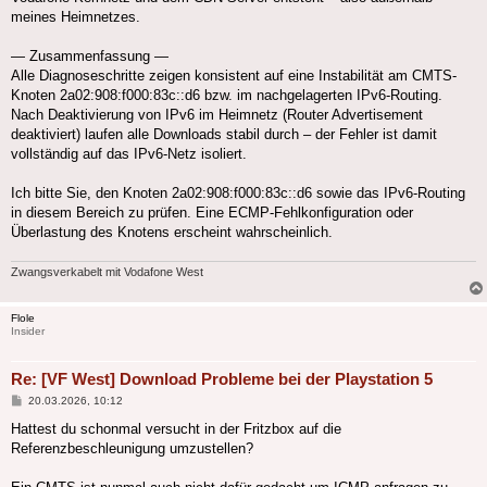
meines Heimnetzes.
— Zusammenfassung —
Alle Diagnoseschritte zeigen konsistent auf eine Instabilität am CMTS-
Knoten 2a02:908:f000:83c::d6 bzw. im nachgelagerten IPv6-Routing.
Nach Deaktivierung von IPv6 im Heimnetz (Router Advertisement
deaktiviert) laufen alle Downloads stabil durch – der Fehler ist damit
vollständig auf das IPv6-Netz isoliert.
Ich bitte Sie, den Knoten 2a02:908:f000:83c::d6 sowie das IPv6-Routing
in diesem Bereich zu prüfen. Eine ECMP-Fehlkonfiguration oder
Überlastung des Knotens erscheint wahrscheinlich.
Zwangsverkabelt mit Vodafone West
Flole
Insider
Re: [VF West] Download Probleme bei der Playstation 5
Beitrag
20.03.2026, 10:12
Hattest du schonmal versucht in der Fritzbox auf die
Referenzbeschleunigung umzustellen?