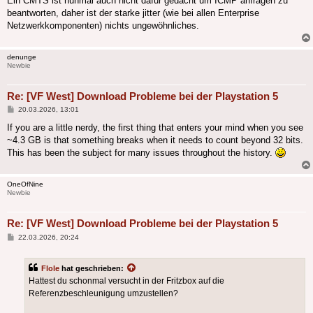
Ein CMTS ist nunmal auch nicht dafür gedacht um ICMP anfragen zu
beantworten, daher ist der starke jitter (wie bei allen Enterprise
Netzwerkkomponenten) nichts ungewöhnliches.
denunge
Newbie
Re: [VF West] Download Probleme bei der Playstation 5
Beitrag
20.03.2026, 13:01
If you are a little nerdy, the first thing that enters your mind when you see
~4.3 GB is that something breaks when it needs to count beyond 32 bits.
This has been the subject for many issues throughout the history.
OneOfNine
Newbie
Re: [VF West] Download Probleme bei der Playstation 5
Beitrag
22.03.2026, 20:24
Flole
hat geschrieben:
Hattest du schonmal versucht in der Fritzbox auf die
Referenzbeschleunigung umzustellen?