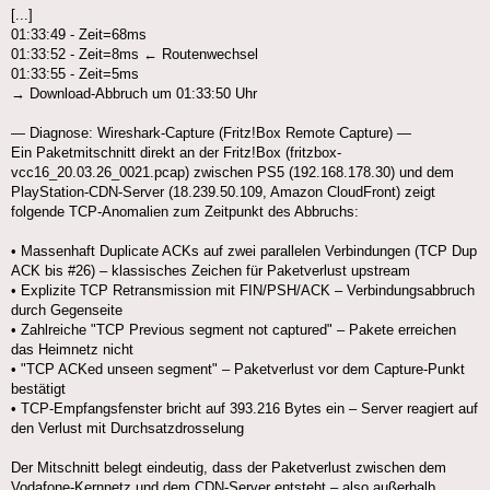
[...]
01:33:49 - Zeit=68ms
01:33:52 - Zeit=8ms ← Routenwechsel
01:33:55 - Zeit=5ms
→ Download-Abbruch um 01:33:50 Uhr
— Diagnose: Wireshark-Capture (Fritz!Box Remote Capture) —
Ein Paketmitschnitt direkt an der Fritz!Box (fritzbox-
vcc16_20.03.26_0021.pcap) zwischen PS5 (192.168.178.30) und dem
PlayStation-CDN-Server (18.239.50.109, Amazon CloudFront) zeigt
folgende TCP-Anomalien zum Zeitpunkt des Abbruchs:
• Massenhaft Duplicate ACKs auf zwei parallelen Verbindungen (TCP Dup
ACK bis #26) – klassisches Zeichen für Paketverlust upstream
• Explizite TCP Retransmission mit FIN/PSH/ACK – Verbindungsabbruch
durch Gegenseite
• Zahlreiche "TCP Previous segment not captured" – Pakete erreichen
das Heimnetz nicht
• "TCP ACKed unseen segment" – Paketverlust vor dem Capture-Punkt
bestätigt
• TCP-Empfangsfenster bricht auf 393.216 Bytes ein – Server reagiert auf
den Verlust mit Durchsatzdrosselung
Der Mitschnitt belegt eindeutig, dass der Paketverlust zwischen dem
Vodafone-Kernnetz und dem CDN-Server entsteht – also außerhalb