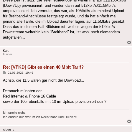
Diese Zeit ist jetzt. Die Telemetrie-Modems waren mal auf 512/256kbit/s
(Down/Up) provisioniert, und wurden dann auf 512kbit/s/11,5Mbit/s
umprovisioniert. Ich vermute, das war, als 10Mbit/s als mindest-Upload
für Breitband-Anschlüsse festgelegt wurde, und da hat einfach mal
jemand alle Tarife, die im Upload darunter lagen, auf 11,5Mbit/s gesetzt.
Dass das in diesem Fall Blödsinn ist, weil es wegen der 512kbit/s
Downstream weiterhin kein "Breitband" ist, ist wohl noch niemandem
aufgefallen...
Karl.
Insider
Re: [VFKD] Gibt es einen 40 Mbit Tarif?
Beitrag
01.03.2026, 19:46
Achso, die 11,5 waren gar nicht der Download...
Demnach müssten der
Red Internet & Phone 16 Cable
sowie der 10er ebenfalls mit 10 im Upload provisioniert sein?
Ich streite nicht.
Ich erkläre nur, warum ich Recht habe und Du nicht!
robert_s