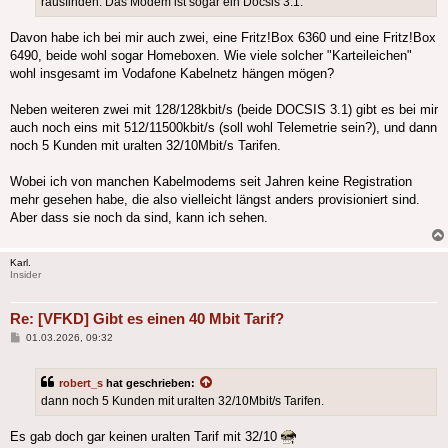
rausfinden. Das Modem ist sogar ein Docsis 3.1.
Davon habe ich bei mir auch zwei, eine Fritz!Box 6360 und eine Fritz!Box
6490, beide wohl sogar Homeboxen. Wie viele solcher "Karteileichen"
wohl insgesamt im Vodafone Kabelnetz hängen mögen?
Neben weiteren zwei mit 128/128kbit/s (beide DOCSIS 3.1) gibt es bei mir
auch noch eins mit 512/11500kbit/s (soll wohl Telemetrie sein?), und dann
noch 5 Kunden mit uralten 32/10Mbit/s Tarifen.
Wobei ich von manchen Kabelmodems seit Jahren keine Registration
mehr gesehen habe, die also vielleicht längst anders provisioniert sind.
Aber dass sie noch da sind, kann ich sehen.
Karl.
Insider
Re: [VFKD] Gibt es einen 40 Mbit Tarif?
Beitrag
01.03.2026, 09:32
robert_s
hat geschrieben:
dann noch 5 Kunden mit uralten 32/10Mbit/s Tarifen.
Es gab doch gar keinen uralten Tarif mit 32/10