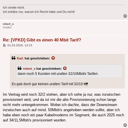
Ich streite nicht.
Ich erkläre nur, warum ich Recht habe und Du nicht!
robert_s
Insider
Re: [VFKD] Gibt es einen 40 Mbit Tarif?
Beitrag
01.03.2026, 13:15
Karl.
hat geschrieben:
robert_s
hat geschrieben:
dann noch 5 Kunden mit uralten 32/10Mbit/s Tarifen.
Es gab doch gar keinen uralten Tarif mit 32/10
Im Vertrag wird noch 32/2 stehen, aber ich sehe ja nur, was inzwischen
provisioniert wird, und da ist mir die alte Provisionierung schon lange
nicht mehr untergekommen. Wobei ich dachte, dass der Downstream
inzwischen auch auf mind. 50Mbit/s angehoben werden sollte, aber ich
habe eben noch ein paar Kabelmodems im Segment, die auch 2025 noch
auf 34/11,5Mbit/s provisioniert wurden.