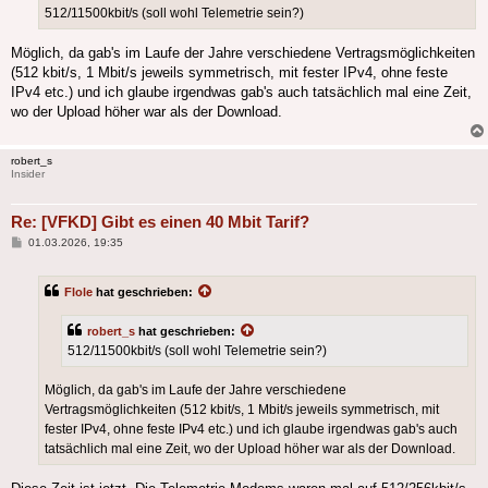
512/11500kbit/s (soll wohl Telemetrie sein?)
Möglich, da gab's im Laufe der Jahre verschiedene Vertragsmöglichkeiten
(512 kbit/s, 1 Mbit/s jeweils symmetrisch, mit fester IPv4, ohne feste
IPv4 etc.) und ich glaube irgendwas gab's auch tatsächlich mal eine Zeit,
wo der Upload höher war als der Download.
robert_s
Insider
Re: [VFKD] Gibt es einen 40 Mbit Tarif?
Beitrag
01.03.2026, 19:35
Flole
hat geschrieben:
robert_s
hat geschrieben:
512/11500kbit/s (soll wohl Telemetrie sein?)
Möglich, da gab's im Laufe der Jahre verschiedene
Vertragsmöglichkeiten (512 kbit/s, 1 Mbit/s jeweils symmetrisch, mit
fester IPv4, ohne feste IPv4 etc.) und ich glaube irgendwas gab's auch
tatsächlich mal eine Zeit, wo der Upload höher war als der Download.