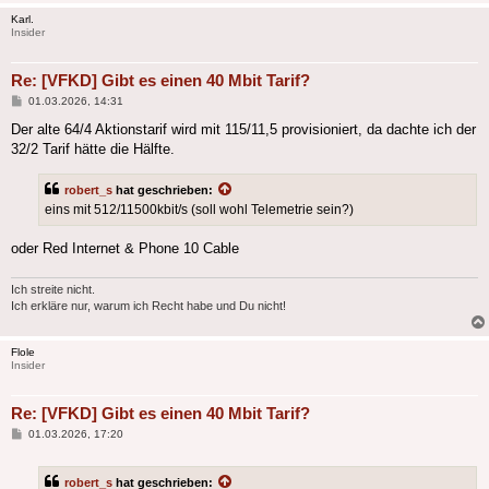
Karl.
Insider
Re: [VFKD] Gibt es einen 40 Mbit Tarif?
Beitrag
01.03.2026, 14:31
Der alte 64/4 Aktionstarif wird mit 115/11,5 provisioniert, da dachte ich der
32/2 Tarif hätte die Hälfte.
robert_s
hat geschrieben:
eins mit 512/11500kbit/s (soll wohl Telemetrie sein?)
oder Red Internet & Phone 10 Cable
Ich streite nicht.
Ich erkläre nur, warum ich Recht habe und Du nicht!
Flole
Insider
Re: [VFKD] Gibt es einen 40 Mbit Tarif?
Beitrag
01.03.2026, 17:20
robert_s
hat geschrieben: