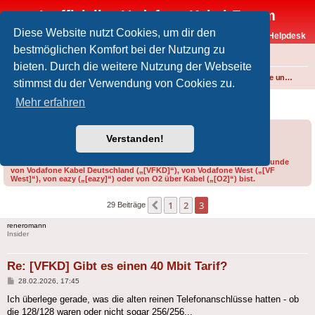
Inoffizielles Vodafone-Kabel-Forum
Diese Website nutzt Cookies, um dir den
Vodafone-Kabel-Helpdesk
bestmöglichen Komfort bei der Nutzung zu
FAQ
bieten. Durch die weitere Nutzung der Webseite
Foren-Übersicht
Internet und Telefon über Kabel
Produkte, Verträge und Allgemeines
stimmst du der Verwendung von Cookies zu.
[VFKD] Gibt es einen 40 Mbit Tarif?
Mehr erfahren
Forumsregeln
Forenregeln
Verstanden!
Bitte gib bei der Erstellung eines Threads im Feld „Präfix“ an, ob du Kunde
von Vodafone Kabel Deutschland („[VFKD]“), von Vodafone West („[VF
West]“), von eazy („[eazy]“) oder von O2 über Kabel („[O2]“) bist.
1
2
3
Vorherige
29 Beiträge
reneromann
Insider
Re: [VFKD] Gibt es einen 40 Mbit Tarif?
Beitrag
28.02.2026, 17:45
Ich überlege gerade, was die alten reinen Telefonanschlüsse hatten - ob
die 128/128 waren oder nicht sogar 256/256...