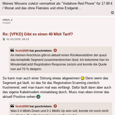
Meines Wissens zuletzt vermarktet als "Vodafone Red Phone" für 17.99 €
/ Monat und das ohne Flatrates und ohne Endgerät...
robert_s
Insider
Re: [VFKD] Gibt es einen 40 Mbit Tarif?
Beitrag
01.03.2026, 09:13
Yoshi2000
hat geschrieben:
An meinen Anschluss gibt es aktuell einen Rückkanalstörer der quazi
das komplette Segment zusammenbrechen lässt. Ich bekomme hier im
Minutentakt jetzt Registration Response zurück und konnte die Quote
nun auf 70 % steigern.
So kann man auch einer Störung etwas abgewinnen
Denn wenn das
Segment gut läuft, ist das für das Registration-Scanning ziemlich
frustrierend, weil man kaum mal was einfängt. Dafür läuft dann aber auch
das eigene Kabelmodem monatelang durch. Muss man eben immer das
aktuell Positive sehen
Yoshi2000
hat geschrieben:
Was 0.4 Mbit/s Down und 0.1 Mbit/s Up sein soll, konnte ich noch nicht