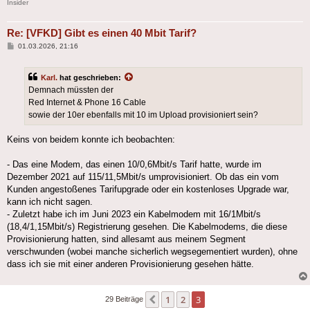
Insider
Re: [VFKD] Gibt es einen 40 Mbit Tarif?
Beitrag
01.03.2026, 21:16
Karl.
hat geschrieben:
Demnach müssten der
Red Internet & Phone 16 Cable
sowie der 10er ebenfalls mit 10 im Upload provisioniert sein?
Keins von beidem konnte ich beobachten:
- Das eine Modem, das einen 10/0,6Mbit/s Tarif hatte, wurde im
Dezember 2021 auf 115/11,5Mbit/s umprovisioniert. Ob das ein vom
Kunden angestoßenes Tarifupgrade oder ein kostenloses Upgrade war,
kann ich nicht sagen.
- Zuletzt habe ich im Juni 2023 ein Kabelmodem mit 16/1Mbit/s
(18,4/1,15Mbit/s) Registrierung gesehen. Die Kabelmodems, die diese
Provisionierung hatten, sind allesamt aus meinem Segment
verschwunden (wobei manche sicherlich wegsegementiert wurden), ohne
dass ich sie mit einer anderen Provisionierung gesehen hätte.
1
2
3
Vorherige
29 Beiträge