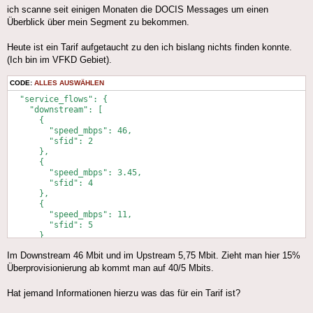
ich scanne seit einigen Monaten die DOCIS Messages um einen
Überblick über mein Segment zu bekommen.
Heute ist ein Tarif aufgetaucht zu den ich bislang nichts finden konnte.
(Ich bin im VFKD Gebiet).
CODE:
ALLES AUSWÄHLEN
  "service_flows": {

    "downstream": [

      {

        "speed_mbps": 46,

        "sfid": 2

      },

      {

        "speed_mbps": 3.45,

        "sfid": 4

      },

      {

        "speed_mbps": 11,

        "sfid": 5

      }

    ],

Im Downstream 46 Mbit und im Upstream 5,75 Mbit. Zieht man hier 15%
    "upstream": [

      {

Überprovisionierung ab kommt man auf 40/5 Mbits.
        "speed_mbps": 5.75,

        "sfid": 1

Hat jemand Informationen hierzu was das für ein Tarif ist?
      },

      {
