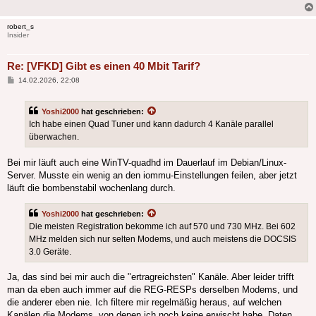
robert_s
Insider
Re: [VFKD] Gibt es einen 40 Mbit Tarif?
Beitrag
14.02.2026, 22:08
Yoshi2000
hat geschrieben:
Ich habe einen Quad Tuner und kann dadurch 4 Kanäle parallel
überwachen.
Bei mir läuft auch eine WinTV-quadhd im Dauerlauf im Debian/Linux-
Server. Musste ein wenig an den iommu-Einstellungen feilen, aber jetzt
läuft die bombenstabil wochenlang durch.
Yoshi2000
hat geschrieben:
Die meisten Registration bekomme ich auf 570 und 730 MHz. Bei 602
MHz melden sich nur selten Modems, und auch meistens die DOCSIS
3.0 Geräte.
Ja, das sind bei mir auch die "ertragreichsten" Kanäle. Aber leider trifft
man da eben auch immer auf die REG-RESPs derselben Modems, und
die anderer eben nie. Ich filtere mir regelmäßig heraus, auf welchen
Kanälen die Modems, von denen ich noch keine erwischt habe, Daten