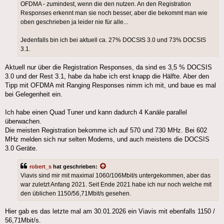
OFDMA - zumindest, wenn die den nutzen. An den Registration
Responses erkennt man sie noch besser, aber die bekommt man wie
oben geschrieben ja leider nie für alle...
Jedenfalls bin ich bei aktuell ca. 27% DOCSIS 3.0 und 73% DOCSIS
3.1.
Aktuell nur über die Registration Responses, da sind es 3,5 % DOCSIS
3.0 und der Rest 3.1, habe da habe ich erst knapp die Hälfte. Aber den
Tipp mit OFDMA mit Ranging Responses nimm ich mit, und baue es mal
bei Gelegenheit ein.
Ich habe einen Quad Tuner und kann dadurch 4 Kanäle parallel
überwachen.
Die meisten Registration bekomme ich auf 570 und 730 MHz. Bei 602
MHz melden sich nur selten Modems, und auch meistens die DOCSIS
3.0 Geräte.
robert_s
hat geschrieben:
Viavis sind mir mit maximal 1060/106Mbit/s untergekommen, aber das
war zuletzt Anfang 2021. Seit Ende 2021 habe ich nur noch welche mit
den üblichen 1150/56,71Mbit/s gesehen.
Hier gab es das letzte mal am 30.01.2026 ein Viavis mit ebenfalls 1150 /
56,71Mbit/s.