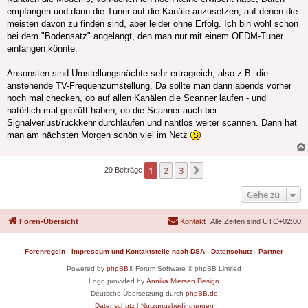
empfangen und dann die Tuner auf die Kanäle anzusetzen, auf denen die
meisten davon zu finden sind, aber leider ohne Erfolg. Ich bin wohl schon
bei dem "Bodensatz" angelangt, den man nur mit einem OFDM-Tuner
einfangen könnte.
Ansonsten sind Umstellungsnächte sehr ertragreich, also z.B. die
anstehende TV-Frequenzumstellung. Da sollte man dann abends vorher
noch mal checken, ob auf allen Kanälen die Scanner laufen - und
natürlich mal geprüft haben, ob die Scanner auch bei
Signalverlust/rückkehr durchlaufen und nahtlos weiter scannen. Dann hat
man am nächsten Morgen schön viel im Netz
1
2
3
Nächste
29 Beiträge
Gehe zu
Foren-Übersicht
Kontakt
Alle Zeiten sind
UTC+02:00
Forenregeln
-
Impressum und Kontaktstelle nach DSA
-
Datenschutz
-
Partner
Powered by
phpBB
® Forum Software © phpBB Limited
Logo provided by
Annika Miersen Design
Deutsche Übersetzung durch
phpBB.de
Datenschutz
|
Nutzungsbedingungen