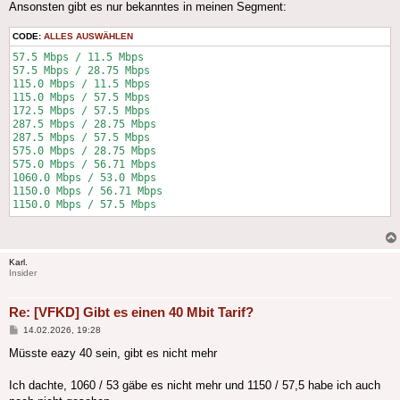
Ansonsten gibt es nur bekanntes in meinen Segment:
        "speed_mbps": 3.45,

        "sfid": 12

      },

CODE:
ALLES AUSWÄHLEN
      {

57.5 Mbps / 11.5 Mbps

        "speed_mbps": 2.2,

57.5 Mbps / 28.75 Mbps

        "sfid": 13

115.0 Mbps / 11.5 Mbps

      }

115.0 Mbps / 57.5 Mbps

    ]

172.5 Mbps / 57.5 Mbps

287.5 Mbps / 28.75 Mbps

287.5 Mbps / 57.5 Mbps

575.0 Mbps / 28.75 Mbps

575.0 Mbps / 56.71 Mbps

1060.0 Mbps / 53.0 Mbps

1150.0 Mbps / 56.71 Mbps

Karl.
Insider
Re: [VFKD] Gibt es einen 40 Mbit Tarif?
Beitrag
14.02.2026, 19:28
Müsste eazy 40 sein, gibt es nicht mehr
Ich dachte, 1060 / 53 gäbe es nicht mehr und 1150 / 57,5 habe ich auch