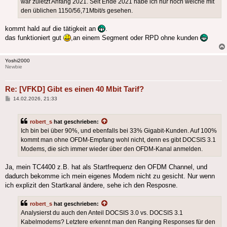
war zuletzt Anfang 2021. Seit Ende 2021 habe ich nur noch welche mit
den üblichen 1150/56,71Mbit/s gesehen.
kommt hald auf die tätigkeit an
.
das funktioniert gut
,an einem Segment oder RPD ohne kunden
Yoshi2000
Newbie
Re: [VFKD] Gibt es einen 40 Mbit Tarif?
Beitrag
14.02.2026, 21:33
robert_s
hat geschrieben:
Ich bin bei über 90%, und ebenfalls bei 33% Gigabit-Kunden. Auf 100%
kommt man ohne OFDM-Empfang wohl nicht, denn es gibt DOCSIS 3.1
Modems, die sich immer wieder über den OFDM-Kanal anmelden.
Ja, mein TC4400 z.B. hat als Startfrequenz den OFDM Channel, und
dadurch bekomme ich mein eigenes Modem nicht zu gesicht. Nur wenn
ich explizit den Startkanal ändere, sehe ich den Resposne.
robert_s
hat geschrieben:
Analysierst du auch den Anteil DOCSIS 3.0 vs. DOCSIS 3.1
Kabelmodems? Letztere erkennt man den Ranging Responses für den