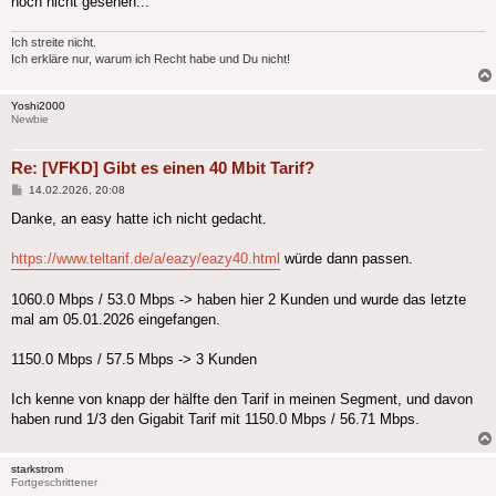
noch nicht gesehen...
Ich streite nicht.
Ich erkläre nur, warum ich Recht habe und Du nicht!
Yoshi2000
Newbie
Re: [VFKD] Gibt es einen 40 Mbit Tarif?
Beitrag
14.02.2026, 20:08
Danke, an easy hatte ich nicht gedacht.
https://www.teltarif.de/a/eazy/eazy40.html
würde dann passen.
1060.0 Mbps / 53.0 Mbps -> haben hier 2 Kunden und wurde das letzte
mal am 05.01.2026 eingefangen.
1150.0 Mbps / 57.5 Mbps -> 3 Kunden
Ich kenne von knapp der hälfte den Tarif in meinen Segment, und davon
haben rund 1/3 den Gigabit Tarif mit 1150.0 Mbps / 56.71 Mbps.
starkstrom
Fortgeschrittener