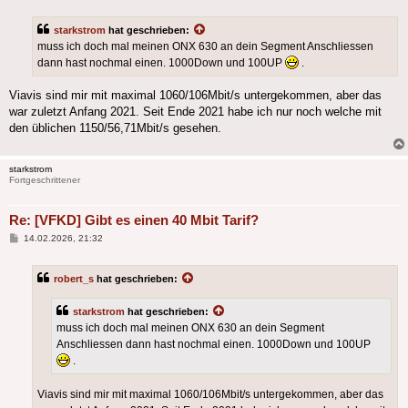
starkstrom
hat geschrieben:
muss ich doch mal meinen ONX 630 an dein Segment Anschliessen
dann hast nochmal einen. 1000Down und 100UP
.
Viavis sind mir mit maximal 1060/106Mbit/s untergekommen, aber das
war zuletzt Anfang 2021. Seit Ende 2021 habe ich nur noch welche mit
den üblichen 1150/56,71Mbit/s gesehen.
starkstrom
Fortgeschrittener
Re: [VFKD] Gibt es einen 40 Mbit Tarif?
Beitrag
14.02.2026, 21:32
robert_s
hat geschrieben:
starkstrom
hat geschrieben:
muss ich doch mal meinen ONX 630 an dein Segment
Anschliessen dann hast nochmal einen. 1000Down und 100UP
.
Viavis sind mir mit maximal 1060/106Mbit/s untergekommen, aber das