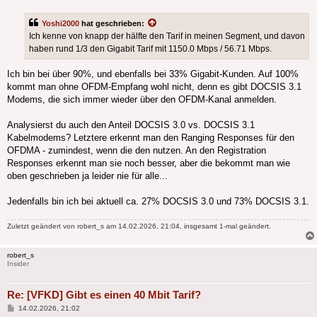
Yoshi2000
hat geschrieben:
Ich kenne von knapp der hälfte den Tarif in meinen Segment, und davon
haben rund 1/3 den Gigabit Tarif mit 1150.0 Mbps / 56.71 Mbps.
Ich bin bei über 90%, und ebenfalls bei 33% Gigabit-Kunden. Auf 100%
kommt man ohne OFDM-Empfang wohl nicht, denn es gibt DOCSIS 3.1
Modems, die sich immer wieder über den OFDM-Kanal anmelden.
Analysierst du auch den Anteil DOCSIS 3.0 vs. DOCSIS 3.1
Kabelmodems? Letztere erkennt man den Ranging Responses für den
OFDMA - zumindest, wenn die den nutzen. An den Registration
Responses erkennt man sie noch besser, aber die bekommt man wie
oben geschrieben ja leider nie für alle...
Jedenfalls bin ich bei aktuell ca. 27% DOCSIS 3.0 und 73% DOCSIS 3.1.
Zuletzt geändert von
robert_s
am 14.02.2026, 21:04, insgesamt 1-mal geändert.
robert_s
Insider
Re: [VFKD] Gibt es einen 40 Mbit Tarif?
Beitrag
14.02.2026, 21:02