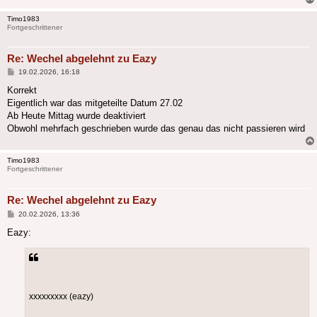
Timo1983
Fortgeschrittener
Re: Wechel abgelehnt zu Eazy
Beitrag
19.02.2026, 16:18
Korrekt
Eigentlich war das mitgeteilte Datum 27.02
Ab Heute Mittag wurde deaktiviert
Obwohl mehrfach geschrieben wurde das genau das nicht passieren wird
Timo1983
Fortgeschrittener
Re: Wechel abgelehnt zu Eazy
Beitrag
20.02.2026, 13:36
Eazy:
xxxxxxxxx (eazy)