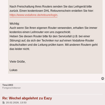
Nach Freischaltung Ihres Routers senden Sie das Leihgerät bitte
zurück. Einen kostenlosen DHL Retourenschein erstellen Sie hier:
https://www.vodafone.de/retoure/login
.
Wichtig:
Auch wenn Sie Ihren eigenen Router verwenden, erhalten Sie immer
kostenlos einen Leihrouter von uns zugeschickt.
Heben Sie diesen Router bitte für den Servicefall (z.B. bei einer
Störung) auf, da sich der Techniker nur auf einen Vodafone-Router
draufschalten und die Leitung prüfen kann. Mit anderen Routern geht
das leider nicht.
Viele Grüße,
Lukas
Timo1983
Fortgeschrittener
Re: Wechel abgelehnt zu Eazy
Beitrag
20.02.2026, 13:53