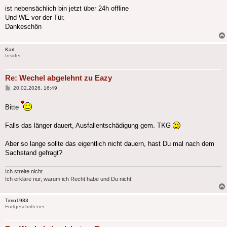
ist nebensächlich bin jetzt über 24h offline
Und WE vor der Tür.
Dankeschön
Karl.
Insider
Re: Wechel abgelehnt zu Eazy
Beitrag
20.02.2026, 16:49
Bitte
Falls das länger dauert, Ausfallentschädigung gem. TKG
Aber so lange sollte das eigentlich nicht dauern, hast Du mal nach dem
Sachstand gefragt?
Ich streite nicht.
Ich erkläre nur, warum ich Recht habe und Du nicht!
Timo1983
Fortgeschrittener