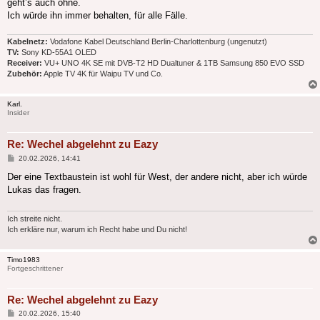
geht’s auch ohne.
Ich würde ihn immer behalten, für alle Fälle.
Kabelnetz:
Vodafone Kabel Deutschland Berlin-Charlottenburg (ungenutzt)
TV:
Sony KD-55A1 OLED
Receiver:
VU+ UNO 4K SE mit DVB-T2 HD Dualtuner & 1TB Samsung 850 EVO SSD
Zubehör:
Apple TV 4K für Waipu TV und Co.
Karl.
Insider
Re: Wechel abgelehnt zu Eazy
Beitrag
20.02.2026, 14:41
Der eine Textbaustein ist wohl für West, der andere nicht, aber ich würde
Lukas das fragen.
Ich streite nicht.
Ich erkläre nur, warum ich Recht habe und Du nicht!
Timo1983
Fortgeschrittener
Re: Wechel abgelehnt zu Eazy
Beitrag
20.02.2026, 15:40