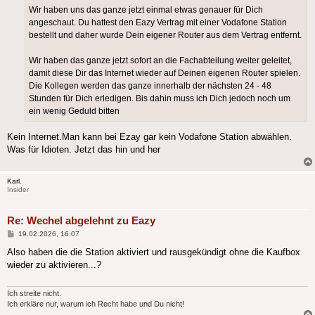
Wir haben uns das ganze jetzt einmal etwas genauer für Dich
angeschaut. Du hattest den Eazy Vertrag mit einer Vodafone Station
bestellt und daher wurde Dein eigener Router aus dem Vertrag entfernt.
Wir haben das ganze jetzt sofort an die Fachabteilung weiter geleitet,
damit diese Dir das Internet wieder auf Deinen eigenen Router spielen.
Die Kollegen werden das ganze innerhalb der nächsten 24 - 48
Stunden für Dich erledigen. Bis dahin muss ich Dich jedoch noch um
ein wenig Geduld bitten
Kein Internet.Man kann bei Ezay gar kein Vodafone Station abwählen.
Was für Idioten. Jetzt das hin und her
Karl.
Insider
Re: Wechel abgelehnt zu Eazy
Beitrag
19.02.2026, 16:07
Also haben die die Station aktiviert und rausgekündigt ohne die Kaufbox
wieder zu aktivieren...?
Ich streite nicht.
Ich erkläre nur, warum ich Recht habe und Du nicht!