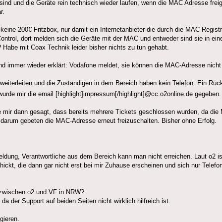
ind und die Geräte rein technisch wieder laufen, wenn die MAC Adresse frei
r.
 keine 200€ Fritzbox, nur damit ein Internetanbieter die durch die MAC Regis
ntrol, dort melden sich die Geräte mit der MAC und entweder sind sie in einer
? Habe mit Coax Technik leider bisher nichts zu tun gehabt.
d immer wieder erklärt: Vodafone meldet, sie können die MAC-Adresse nicht f
 weiterleiten und die Zuständigen in dem Bereich haben kein Telefon. Ein Rü
e wurde mir die email [highlight]impressum[/highlight]@cc.o2online.de gegeben
e mir dann gesagt, dass bereits mehrere Tickets geschlossen wurden, da di
 darum gebeten die MAC-Adresse erneut freizuschalten. Bisher ohne Erfolg.
ldung, Verantwortliche aus dem Bereich kann man nicht erreichen. Laut o2 i
hickt, die dann gar nicht erst bei mir Zuhause erscheinen und sich nur Tele
 zwischen o2 und VF in NRW?
a der Support auf beiden Seiten nicht wirklich hilfreich ist.
igieren.