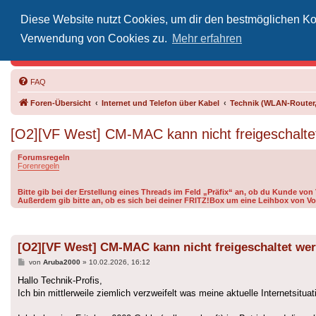
Diese Website nutzt Cookies, um dir den bestmöglichen Kom
Inoff
Verwendung von Cookies zu.
Mehr erfahren
Der Treffp
FAQ
Foren-Übersicht
Internet und Telefon über Kabel
Technik (WLAN-Router,
[O2][VF West] CM-MAC kann nicht freigeschalte
Forumsregeln
Forenregeln
Bitte gib bei der Erstellung eines Threads im Feld „Präfix“ an, ob du Kunde vo
Außerdem gib bitte an, ob es sich bei deiner FRITZ!Box um eine Leihbox von Vo
[O2][VF West] CM-MAC kann nicht freigeschaltet we
Beitrag
von
Aruba2000
»
10.02.2026, 16:12
Hallo Technik-Profis,
Ich bin mittlerweile ziemlich verzweifelt was meine aktuelle Internetsituat