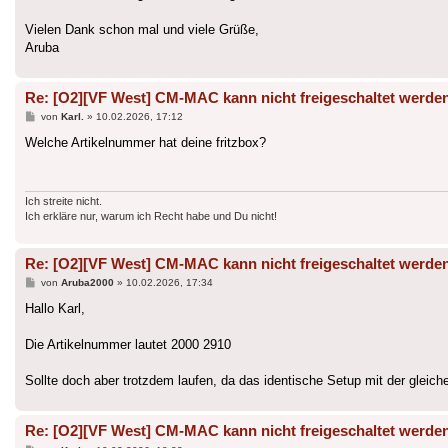
Vielen Dank schon mal und viele Grüße,
Aruba
Re: [O2][VF West] CM-MAC kann nicht freigeschaltet werde
Beitrag
von
Karl.
»
10.02.2026, 17:12
Welche Artikelnummer hat deine fritzbox?
Ich streite nicht.
Ich erkläre nur, warum ich Recht habe und Du nicht!
Re: [O2][VF West] CM-MAC kann nicht freigeschaltet werde
Beitrag
von
Aruba2000
»
10.02.2026, 17:34
Hallo Karl,
Die Artikelnummer lautet 2000 2910
Sollte doch aber trotzdem laufen, da das identische Setup mit der gleich
Re: [O2][VF West] CM-MAC kann nicht freigeschaltet werde