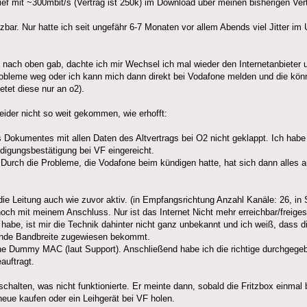
lief mit ~300mbit/s (Vertrag ist 250k) im Download über meinen bisherigen Ve
ar. Nur hatte ich seit ungefähr 6-7 Monaten vor allem Abends viel Jitter im 
g nach oben gab, dachte ich mir Wechsel ich mal wieder den Internetanbiete
 Probleme weg oder ich kann mich dann direkt bei Vodafone melden und die kön
tet diese nur an o2).
ider nicht so weit gekommen, wie erhofft:
Dokumentes mit allen Daten des Altvertrags bei O2 nicht geklappt. Ich habe
digungsbestätigung bei VF eingereicht.
. Durch die Probleme, die Vodafone beim kündigen hatte, hat sich dann alles
 die Leitung auch wie zuvor aktiv. (in Empfangsrichtung Anzahl Kanäle: 26, in
och mit meinem Anschluss. Nur ist das Internet Nicht mehr erreichbar/freiges
habe, ist mir die Technik dahinter nicht ganz unbekannt und ich weiß, dass 
ende Bandbreite zugewiesen bekommt.
ne Dummy MAC (laut Support). Anschließend habe ich die richtige durchgegebe
auftragt.
chalten, was nicht funktionierte. Er meinte dann, sobald die Fritzbox einmal
neue kaufen oder ein Leihgerät bei VF holen.