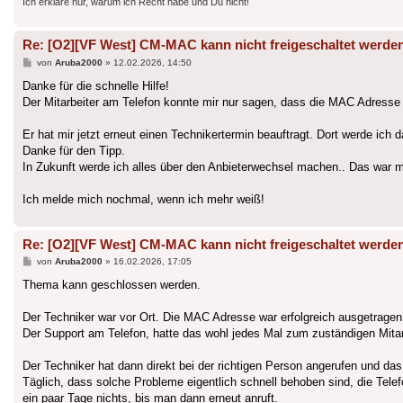
Ich erkläre nur, warum ich Recht habe und Du nicht!
Re: [O2][VF West] CM-MAC kann nicht freigeschaltet werde
Beitrag
von
Aruba2000
»
12.02.2026, 14:50
Danke für die schnelle Hilfe!
Der Mitarbeiter am Telefon konnte mir nur sagen, dass die MAC Adresse 
Er hat mir jetzt erneut einen Technikertermin beauftragt. Dort werde ic
Danke für den Tipp.
In Zukunft werde ich alles über den Anbieterwechsel machen.. Das war mi
Ich melde mich nochmal, wenn ich mehr weiß!
Re: [O2][VF West] CM-MAC kann nicht freigeschaltet werde
Beitrag
von
Aruba2000
»
16.02.2026, 17:05
Thema kann geschlossen werden.
Der Techniker war vor Ort. Die MAC Adresse war erfolgreich ausgetragen
Der Support am Telefon, hatte das wohl jedes Mal zum zuständigen Mitarb
Der Techniker hat dann direkt bei der richtigen Person angerufen und da
Täglich, dass solche Probleme eigentlich schnell behoben sind, die Telef
ein paar Tage nichts, bis man dann erneut anruft.