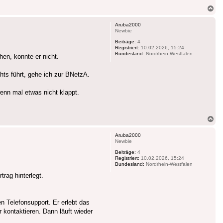
Na
ob
Aruba2000
Newbie
Beiträge:
4
Registriert:
10.02.2026, 15:24
Bundesland:
Nordrhein-Westfalen
en, konnte er nicht.
hts führt, gehe ich zur BNetzA.
wenn mal etwas nicht klappt.
Na
ob
Aruba2000
Newbie
Beiträge:
4
Registriert:
10.02.2026, 15:24
Bundesland:
Nordrhein-Westfalen
rag hinterlegt.
n Telefonsupport. Er erlebt das
r kontaktieren. Dann läuft wieder