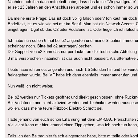
Nachdem ich ihm dann mitgeteilt habe, dass das keine "Wegwerfgeräte" s
er seit 13 Jahren an den Anschlüssen arbeitet und es schon immer so wa
Da meine erste Frage: Das ist doch völlig falsch oder? Ich kauf mir doch
Endeffekt, ist es wie wie bei mir im Beruf. Man hat ein Network Access Co
eingetragen. Egal ob das O2 oder Vodafone ist. Oder liege ich ich falsch
Ich habe nun schon 6 mal bei o2 angerufen und meine Situation immer un
scheinbar noch. Bitte bei o2 austragen/löschen.
Der Support von o2 kann das nur per Ticket an die Technische Abteilung
3 mal versprochen - natürlich ist das auch nicht passiert. Als alternativ
Heute habe ich erneut angerufen und nach 1,5 Stunden hin und her wurd
freigegeben wurde. Bei VF habe ich dann ebenfalls immer angerufen und
Nun weiß ich nicht weiter.
Bei o2 werden nur Tickets geöffnet und direkt geschlossen, ohne Rückme
Bei Vodafone kann nicht aktiviert werden und Techniker werden rausgesc
wollen, dass meine teure Fritzbox Elektro Schrott sei.
Hatte jemand von euch schon Erfahrung mit dem CM-MAC Freischalten
Vielleicht kann mir hier jemand einen Tipp geben, was ich noch tun kann, d
Falls ich den Beitrag hier falsch eingeordnet habe, bitte mitteile oder korr