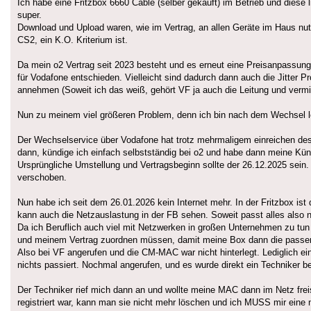
Ich habe eine Fritzbox 6660 Cable (selber gekauft) im Betrieb und diese 
super.
Download und Upload waren, wie im Vertrag, an allen Geräte im Haus nutzb
CS2, ein K.O. Kriterium ist.
Da mein o2 Vertrag seit 2023 besteht und es erneut eine Preisanpassun
für Vodafone entschieden. Vielleicht sind dadurch dann auch die Jitter
annehmen (Soweit ich das weiß, gehört VF ja auch die Leitung und vermie
Nun zu meinem viel größeren Problem, denn ich bin nach dem Wechsel le
Der Wechselservice über Vodafone hat trotz mehrmaligem einreichen des 
dann, kündige ich einfach selbstständig bei o2 und habe dann meine Kün
Ursprüngliche Umstellung und Vertragsbeginn sollte der 26.12.2025 sein
verschoben.
Nun habe ich seit dem 26.01.2026 kein Internet mehr. In der Fritzbox ist
kann auch die Netzauslastung in der FB sehen. Soweit passt alles also n
Da ich Beruflich auch viel mit Netzwerken in großen Unternehmen zu tun 
und meinem Vertrag zuordnen müssen, damit meine Box dann die pass
Also bei VF angerufen und die CM-MAC war nicht hinterlegt. Lediglich ei
nichts passiert. Nochmal angerufen, und es wurde direkt ein Techniker be
Der Techniker rief mich dann an und wollte meine MAC dann im Netz freis
registriert war, kann man sie nicht mehr löschen und ich MUSS mir eine 