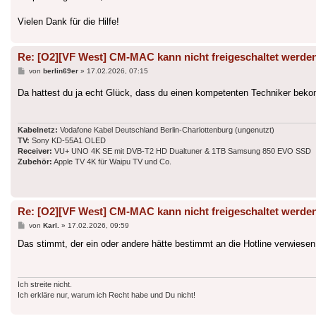
Vielen Dank für die Hilfe!
Re: [O2][VF West] CM-MAC kann nicht freigeschaltet werde
Beitrag
von
berlin69er
»
17.02.2026, 07:15
Da hattest du ja echt Glück, dass du einen kompetenten Techniker b
Kabelnetz:
Vodafone Kabel Deutschland Berlin-Charlottenburg (ungenutzt)
TV:
Sony KD-55A1 OLED
Receiver:
VU+ UNO 4K SE mit DVB-T2 HD Dualtuner & 1TB Samsung 850 EVO SSD
Zubehör:
Apple TV 4K für Waipu TV und Co.
Re: [O2][VF West] CM-MAC kann nicht freigeschaltet werde
Beitrag
von
Karl.
»
17.02.2026, 09:59
Das stimmt, der ein oder andere hätte bestimmt an die Hotline verwiesen 
Ich streite nicht.
Ich erkläre nur, warum ich Recht habe und Du nicht!