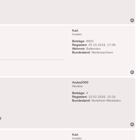
Na
ob
Karl.
Insider
Beiträge:
8902
Registriert:
05.10.2018, 17:08
Wohnort:
Balkonien
Bundesland:
Niedersachsen
Na
ob
Aruba2000
Newbie
Beiträge:
4
Registriert:
10.02.2026, 15:24
Bundesland:
Nordrhein-Westfalen
?
Na
ob
Karl.
Insider