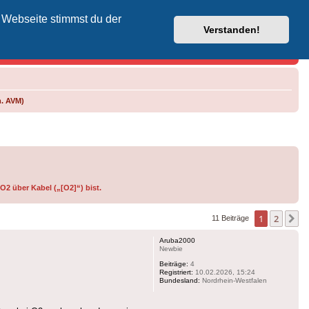
 Webseite stimmst du der
Vodafone-Kabel-Helpdesk
Verstanden!
m. AVM)
O2 über Kabel („[O2]“) bist.
1
2
N
11 Beiträge
Aruba2000
Newbie
Beiträge:
4
Registriert:
10.02.2026, 15:24
Bundesland:
Nordrhein-Westfalen