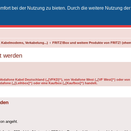
fort bei der Nutzung zu bieten. Durch die weitere Nutzung der
izielles Vodafone-Kabel-Forum
unkt für Kabelkunden von Vodafone - von Kunden für Kunden
 Kabelmodems, Verkabelung...)
FRITZ!Box und weitere Produkte von FRITZ! (ehe
t werden
n Vodafone Kabel Deutschland („[VFKD]“), von Vodafone West („[VF West]“) oder von 
dafone („[Leihbox]“) oder eine Kaufbox („[Kaufbox]“) handelt.
rden
ion angeht.