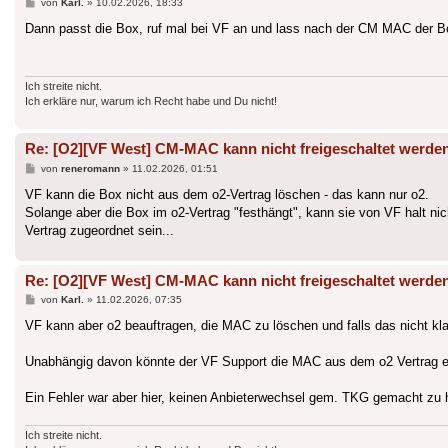
Beitrag
von
Karl.
»
10.02.2026, 18:33
Dann passt die Box, ruf mal bei VF an und lass nach der CM MAC der B
Ich streite nicht.
Ich erkläre nur, warum ich Recht habe und Du nicht!
Re: [O2][VF West] CM-MAC kann nicht freigeschaltet werde
Beitrag
von
reneromann
»
11.02.2026, 01:51
VF kann die Box nicht aus dem o2-Vertrag löschen - das kann nur o2.
Solange aber die Box im o2-Vertrag "festhängt", kann sie von VF halt ni
Vertrag zugeordnet sein...
Re: [O2][VF West] CM-MAC kann nicht freigeschaltet werde
Beitrag
von
Karl.
»
11.02.2026, 07:35
VF kann aber o2 beauftragen, die MAC zu löschen und falls das nicht kla
Unabhängig davon könnte der VF Support die MAC aus dem o2 Vertrag ein
Ein Fehler war aber hier, keinen Anbieterwechsel gem. TKG gemacht zu h
Ich streite nicht.