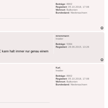
Beiträge:
8902
Registriert:
05.10.2018, 17:08
Wohnort:
Balkonien
Bundesland:
Niedersachsen
Na
ob
reneromann
Insider
Beiträge:
5384
Registriert:
28.06.2015, 13:26
AC kann halt immer nur genau einem
Na
ob
Karl.
Insider
Beiträge:
8902
Registriert:
05.10.2018, 17:08
Wohnort:
Balkonien
Bundesland:
Niedersachsen