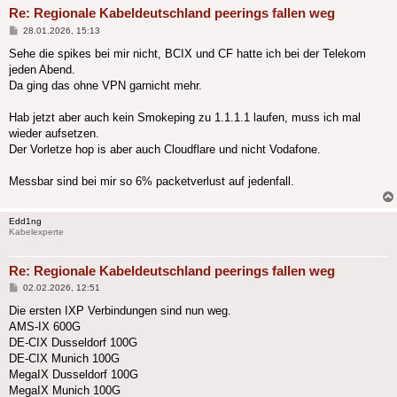
Re: Regionale Kabeldeutschland peerings fallen weg
Beitrag
28.01.2026, 15:13
Sehe die spikes bei mir nicht, BCIX und CF hatte ich bei der Telekom
jeden Abend.
Da ging das ohne VPN garnicht mehr.
Hab jetzt aber auch kein Smokeping zu 1.1.1.1 laufen, muss ich mal
wieder aufsetzen.
Der Vorletze hop is aber auch Cloudflare und nicht Vodafone.
Messbar sind bei mir so 6% packetverlust auf jedenfall.
Edd1ng
Kabelexperte
Re: Regionale Kabeldeutschland peerings fallen weg
Beitrag
02.02.2026, 12:51
Die ersten IXP Verbindungen sind nun weg.
AMS-IX 600G
DE-CIX Dusseldorf 100G
DE-CIX Munich 100G
MegaIX Dusseldorf 100G
MegaIX Munich 100G