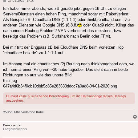
Beitrag
27.01.2026, 17:57
Ich habe immer abends, wie zB gerade jetzt gegen 18 Uhr zu einigen
Servern/Diensten einen hohen Ping, manchmal sogar mit Paketverlust.
Als Beispiel zB. Cloudflare DNS (1.1.1.1) oder thinkbroadband.com. Zu
anderen Diensten wie Google DNS (8.8.8.
oder Quad9 nicht. Klingt das
nach einem Routing Problem? VPN verbessert das meistens, bzw.
beseitigt das Problem (zB. Surfshark nach Berlin oder FFM).
Bei mir tritt der Engpass zB bei Cloudflare DNS beim vorletzen Hop
"cloudflare.bcix.de" zu 1.1.1.1 auf.
Im Anhang mal ein chaotisches (?) Routing nach thinkbroadband.com, wo
ich normal einen Ping von ~30 habe tagsüber. Das sieht dann in beide
Richtungen so aus wie das untere Bild.
thinl.jpg
647a4d6b34f0cb10dbb5c85e283633ddcc7a0ad8-04-01-2026.png
Du hast keine ausreichende Berechtigung, um die Dateianhänge dieses Beitrags
anzusehen.
250/25 Mbit Vodafone Kabel
Democratizer
Fortgeschrittener