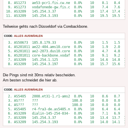
  8. AS1273   ae53-pcr1.fis.cw.ne  0.0%    10    8.1   8.4   7
  9. AS1273   vodafonede-gw.fis.c  0.0%    10    7.4   7.6   7
 10. AS3209   145.254.3.37         0.0%    10   17.4  17.4  17
 11. AS3209   145.254.3.193        0.0%    10   19.5  19.5  19
Teilweise gehts nach Düsseldorf via Corebackbone.
CODE:
ALLES AUSWÄHLEN
  3. AS50673  185.8.179.33         0.0%    10    1.5   1.5   1
  4. AS201011 ae22-404.ams10.core  0.0%    10    1.9   2.0   1
  5. AS201011 ae2-2073.dus10.core  0.0%    10    4.7   4.8   4
  6. AS201011 core-backbone.vodaf  0.0%    10    9.1   9.2   8
  7. AS3209   145.254.1.125        0.0%    10   14.6  14.8  14
  8. AS3209   145.254.3.197        0.0%    10   15.7  15.6  15
Die Pings sind mit 30ms relativ bescheiden.
Am besten schneidet die hier ab.
CODE:
ALLES AUSWÄHLEN
  2. AS5405   2008.et31-1.r1-ams2  0.0%    10    0.6   0.7   0
  3. AS???    ???                 100.0    10    0.0   0.0   0
  4. AS???    ???                 100.0    10    0.0   0.0   0
  5. AS5405   r4-fra3-de.as5405.n  0.0%    10    6.4   6.4   6
  6. AS3209   dialin-145-254-034-  0.0%    10    7.1   6.9   6
  7. AS3209   145.254.3.37         0.0%    10   13.4  13.7  13
  8. AS3209   145.254.3.193        0.0%    10   14.0  14.1  13