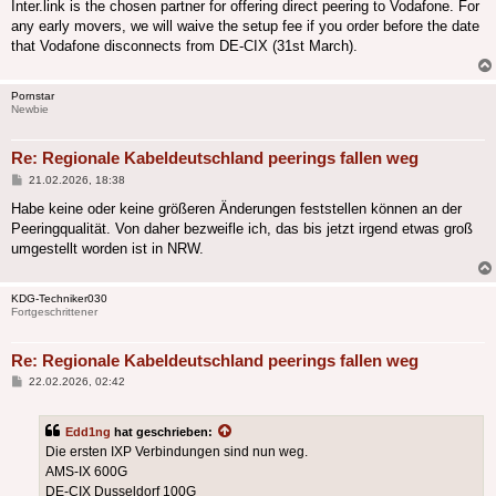
Inter.link is the chosen partner for offering direct peering to Vodafone. For
any early movers, we will waive the setup fee if you order before the date
that Vodafone disconnects from DE-CIX (31st March).
Pornstar
Newbie
Re: Regionale Kabeldeutschland peerings fallen weg
Beitrag
21.02.2026, 18:38
Habe keine oder keine größeren Änderungen feststellen können an der
Peeringqualität. Von daher bezweifle ich, das bis jetzt irgend etwas groß
umgestellt worden ist in NRW.
KDG-Techniker030
Fortgeschrittener
Re: Regionale Kabeldeutschland peerings fallen weg
Beitrag
22.02.2026, 02:42
Edd1ng
hat geschrieben:
Die ersten IXP Verbindungen sind nun weg.
AMS-IX 600G
DE-CIX Dusseldorf 100G