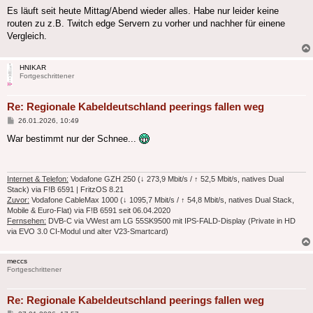
Es läuft seit heute Mittag/Abend wieder alles. Habe nur leider keine
routen zu z.B. Twitch edge Servern zu vorher und nachher für einene
Vergleich.
HNIKAR
Fortgeschrittener
Re: Regionale Kabeldeutschland peerings fallen weg
Beitrag
26.01.2026, 10:49
War bestimmt nur der Schnee...
Internet & Telefon:
Vodafone GZH 250 (↓ 273,9 Mbit/s / ↑ 52,5 Mbit/s, natives Dual
Stack) via F!B 6591 | FritzOS 8.21
Zuvor:
Vodafone CableMax 1000 (↓ 1095,7 Mbit/s / ↑ 54,8 Mbit/s, natives Dual Stack,
Mobile & Euro-Flat) via F!B 6591 seit 06.04.2020
Fernsehen:
DVB-C via VWest am LG 55SK9500 mit IPS-FALD-Display (Private in HD
via EVO 3.0 CI-Modul und alter V23-Smartcard)
meccs
Fortgeschrittener
Re: Regionale Kabeldeutschland peerings fallen weg