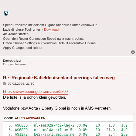
Speed Probleme mit deinem Gigabit Anschluss unter Windows ?
Lade dir diese Tool runter >
Download
Als Admin starten.
Oben den Regler Connection Speed ganz nach rechts.
Unten Choose Settings auf Windows Default alternative Optimal
Apply Changes und reboot
Democratizer
Fortgeschrittener
Re: Regionale Kabeldeutschland peerings fallen weg
Beitrag
02.02.2026, 21:39
https://www.peeringdb.com/asn/3209
Die liste is ja schon klein geworden.
Vodafone bzw Aorta / Liberty Global is noch in AMS vertreten.
CODE:
ALLES AUSWÄHLEN
  5. AS6830   nl-ams02a-rc2-lag-2 80.0%    10    1.3   1.2   1
  6. AS6830   nl-ams14a-ri1-ae-5-  0.0%    10   21.0   4.0   1
  7. AS1273   be27-scr1.amq.cw.ne  0.0%    10    2.4   2.9   2