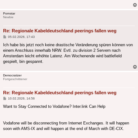
Pornstar
Newbie
Re: Regionale Kabeldeutschland peerings fallen weg
Beitrag
05.02.2026, 17:43
Ich habe bis jetzt noch keine drastische Veränderung spüren können von
einem Anschluss innerhalb NRW. Evtl. zu division 2 Servern nach
Amsterdam leicht erhöhte Latenz. Am Wochenende wird battlefield
gespielt, bin gespannt.
Democratizer
Fortgeschrittener
Re: Regionale Kabeldeutschland peerings fallen weg
Beitrag
10.02.2026, 14:56
Want to Stay Connected to Vodafone? Inter.link Can Help
Vodafone will be disconnecting from Internet Exchanges. It will happen
soon with AMS-IX and will happen at the end of March with DE-CIX.