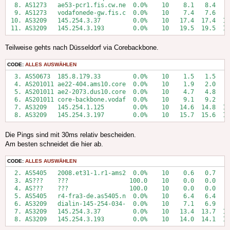
  8. AS1273   ae53-pcr1.fis.cw.ne  0.0%    10    8.1   8.4   7
  9. AS1273   vodafonede-gw.fis.c  0.0%    10    7.4   7.6   7
 10. AS3209   145.254.3.37         0.0%    10   17.4  17.4  17
 11. AS3209   145.254.3.193        0.0%    10   19.5  19.5  19
Teilweise gehts nach Düsseldorf via Corebackbone.
CODE:
ALLES AUSWÄHLEN
  3. AS50673  185.8.179.33         0.0%    10    1.5   1.5   1
  4. AS201011 ae22-404.ams10.core  0.0%    10    1.9   2.0   1
  5. AS201011 ae2-2073.dus10.core  0.0%    10    4.7   4.8   4
  6. AS201011 core-backbone.vodaf  0.0%    10    9.1   9.2   8
  7. AS3209   145.254.1.125        0.0%    10   14.6  14.8  14
  8. AS3209   145.254.3.197        0.0%    10   15.7  15.6  15
Die Pings sind mit 30ms relativ bescheiden.
Am besten schneidet die hier ab.
CODE:
ALLES AUSWÄHLEN
  2. AS5405   2008.et31-1.r1-ams2  0.0%    10    0.6   0.7   0
  3. AS???    ???                 100.0    10    0.0   0.0   0
  4. AS???    ???                 100.0    10    0.0   0.0   0
  5. AS5405   r4-fra3-de.as5405.n  0.0%    10    6.4   6.4   6
  6. AS3209   dialin-145-254-034-  0.0%    10    7.1   6.9   6
  7. AS3209   145.254.3.37         0.0%    10   13.4  13.7  13
  8. AS3209   145.254.3.193        0.0%    10   14.0  14.1  13