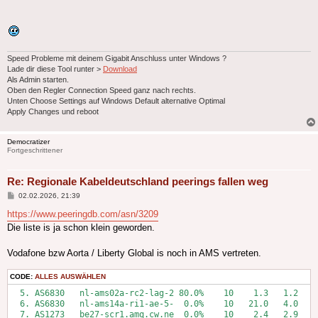
Speed Probleme mit deinem Gigabit Anschluss unter Windows ?
Lade dir diese Tool runter >
Download
Als Admin starten.
Oben den Regler Connection Speed ganz nach rechts.
Unten Choose Settings auf Windows Default alternative Optimal
Apply Changes und reboot
Democratizer
Fortgeschrittener
Re: Regionale Kabeldeutschland peerings fallen weg
Beitrag
02.02.2026, 21:39
https://www.peeringdb.com/asn/3209
Die liste is ja schon klein geworden.
Vodafone bzw Aorta / Liberty Global is noch in AMS vertreten.
CODE:
ALLES AUSWÄHLEN
  5. AS6830   nl-ams02a-rc2-lag-2 80.0%    10    1.3   1.2   1
  6. AS6830   nl-ams14a-ri1-ae-5-  0.0%    10   21.0   4.0   1
  7. AS1273   be27-scr1.amq.cw.ne  0.0%    10    2.4   2.9   2