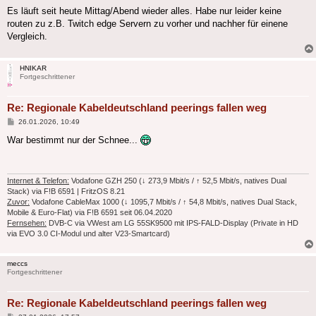
Es läuft seit heute Mittag/Abend wieder alles. Habe nur leider keine
routen zu z.B. Twitch edge Servern zu vorher und nachher für einene
Vergleich.
HNIKAR
Fortgeschrittener
Re: Regionale Kabeldeutschland peerings fallen weg
Beitrag
26.01.2026, 10:49
War bestimmt nur der Schnee...
Internet & Telefon:
Vodafone GZH 250 (↓ 273,9 Mbit/s / ↑ 52,5 Mbit/s, natives Dual
Stack) via F!B 6591 | FritzOS 8.21
Zuvor:
Vodafone CableMax 1000 (↓ 1095,7 Mbit/s / ↑ 54,8 Mbit/s, natives Dual Stack,
Mobile & Euro-Flat) via F!B 6591 seit 06.04.2020
Fernsehen:
DVB-C via VWest am LG 55SK9500 mit IPS-FALD-Display (Private in HD
via EVO 3.0 CI-Modul und alter V23-Smartcard)
meccs
Fortgeschrittener
Re: Regionale Kabeldeutschland peerings fallen weg