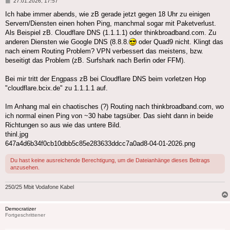
Beitrag
27.01.2026, 17:57
Ich habe immer abends, wie zB gerade jetzt gegen 18 Uhr zu einigen
Servern/Diensten einen hohen Ping, manchmal sogar mit Paketverlust.
Als Beispiel zB. Cloudflare DNS (1.1.1.1) oder thinkbroadband.com. Zu
anderen Diensten wie Google DNS (8.8.8.
oder Quad9 nicht. Klingt das
nach einem Routing Problem? VPN verbessert das meistens, bzw.
beseitigt das Problem (zB. Surfshark nach Berlin oder FFM).
Bei mir tritt der Engpass zB bei Cloudflare DNS beim vorletzen Hop
"cloudflare.bcix.de" zu 1.1.1.1 auf.
Im Anhang mal ein chaotisches (?) Routing nach thinkbroadband.com, wo
ich normal einen Ping von ~30 habe tagsüber. Das sieht dann in beide
Richtungen so aus wie das untere Bild.
thinl.jpg
647a4d6b34f0cb10dbb5c85e283633ddcc7a0ad8-04-01-2026.png
Du hast keine ausreichende Berechtigung, um die Dateianhänge dieses Beitrags
anzusehen.
250/25 Mbit Vodafone Kabel
Democratizer
Fortgeschrittener