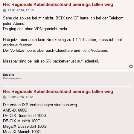
Re: Regionale Kabeldeutschland peerings fallen weg
Beitrag
28.01.2026, 15:13
Sehe die spikes bei mir nicht, BCIX und CF hatte ich bei der Telekom
jeden Abend.
Da ging das ohne VPN garnicht mehr.
Hab jetzt aber auch kein Smokeping zu 1.1.1.1 laufen, muss ich mal
wieder aufsetzen.
Der Vorletze hop is aber auch Cloudflare und nicht Vodafone.
Messbar sind bei mir so 6% packetverlust auf jedenfall.
Edd1ng
Kabelexperte
Re: Regionale Kabeldeutschland peerings fallen weg
Beitrag
02.02.2026, 12:51
Die ersten IXP Verbindungen sind nun weg.
AMS-IX 600G
DE-CIX Dusseldorf 100G
DE-CIX Munich 100G
MegaIX Dusseldorf 100G
MegaIX Munich 100G