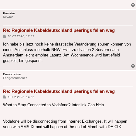
Pornstar
Newbie
Re: Regionale Kabeldeutschland peerings fallen weg
Beitrag
05.02.2026, 17:43
Ich habe bis jetzt noch keine drastische Veränderung spüren können von
einem Anschluss innerhalb NRW. Evtl. zu division 2 Servern nach
Amsterdam leicht erhöhte Latenz. Am Wochenende wird battlefield
gespielt, bin gespannt.
Democratizer
Fortgeschrittener
Re: Regionale Kabeldeutschland peerings fallen weg
Beitrag
10.02.2026, 14:56
Want to Stay Connected to Vodafone? Inter.link Can Help
Vodafone will be disconnecting from Internet Exchanges. It will happen
soon with AMS-IX and will happen at the end of March with DE-CIX.