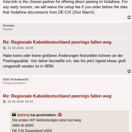
Inter.link is the chosen partner for offering direct peering to Vodafone. For
any early movers, we will waive the setup fee if you order before the date
that Vodafone disconnects from DE-CIX (31st March).
Pornstar
Newbie
Re: Regionale Kabeldeutschland peerings fallen weg
Beitrag
21.02.2026, 18:38
Habe keine oder keine größeren Änderungen feststellen können an der
Peeringqualität. Von daher bezweifle ich, das bis jetzt irgend etwas groß
umgestellt worden ist in NRW.
KDG-Techniker030
Fortgeschrittener
Re: Regionale Kabeldeutschland peerings fallen weg
Beitrag
22.02.2026, 02:42
Edd1ng
hat geschrieben:
Die ersten IXP Verbindungen sind nun weg.
AMS-IX 600G
DE-CIX Dusseldorf 100G