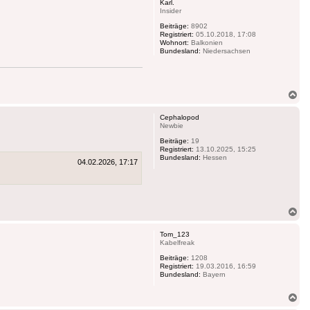
Karl.
Insider
Beiträge:
8902
Registriert:
05.10.2018, 17:08
Wohnort:
Balkonien
Bundesland:
Niedersachsen
Na
ob
Cephalopod
Newbie
Beiträge:
19
Registriert:
13.10.2025, 15:25
Bundesland:
Hessen
04.02.2026, 17:17
Na
ob
Tom_123
Kabelfreak
Beiträge:
1208
Registriert:
19.03.2016, 16:59
Bundesland:
Bayern
Na
ob