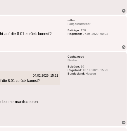
Na
ob
millen
Fortgeschrittener
Beiträge:
150
cht auf die 8.01 zurück kannst?
Registriert:
07.05.2020, 00:02
Na
ob
Cephalopod
Newbie
Beiträge:
19
Registriert:
13.10.2025, 15:25
Bundesland:
Hessen
04.02.2026, 15:21
uf die 8.01 zurück kannst?
 bei mir manifestieren.
Na
ob