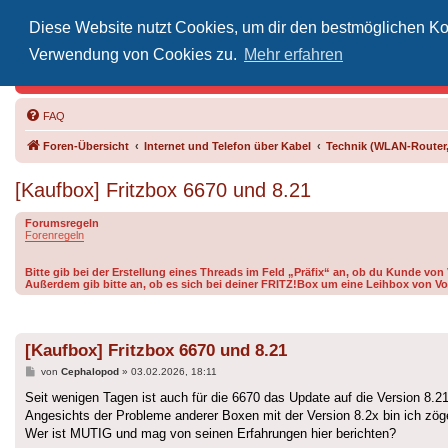
Diese Website nutzt Cookies, um dir den bestmöglichen Kom
Inoff
Verwendung von Cookies zu.
Mehr erfahren
Der Treffp
FAQ
Foren-Übersicht
Internet und Telefon über Kabel
Technik (WLAN-Router,
[Kaufbox] Fritzbox 6670 und 8.21
Forumsregeln
Forenregeln
Bitte gib bei der Erstellung eines Threads im Feld „Präfix“ an, ob du Kunde vo
Außerdem gib bitte an, ob es sich bei deiner FRITZ!Box um eine Leihbox von Vo
[Kaufbox] Fritzbox 6670 und 8.21
Beitrag
von
Cephalopod
»
03.02.2026, 18:11
Seit wenigen Tagen ist auch für die 6670 das Update auf die Version 8.21 
Angesichts der Probleme anderer Boxen mit der Version 8.2x bin ich zögerl
Wer ist MUTIG und mag von seinen Erfahrungen hier berichten?