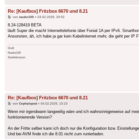
Re: [Kaufbox] Fritzbox 6670 und 8.21
Beitrag
von
nauke100
»
03.02.2026, 20:52
8.24-128419 BETA
läuft Super die macht Internettelefonie über Fonial 1A per IPv6. Smar
Ansonsten, äh, ich habe ja gar kein Kabelinternet mehr, die geht per IP Fr
Gruß
Nauke100
Starlinknutzer
Re: [Kaufbox] Fritzbox 6670 und 8.21
Beitrag
von
Cephalopod
»
04.02.2026, 15:10
Wenn mir irgendwann langweilig wäre und ich wahnsinnigerweise auf mein
funktionierende Version?
An der Fritte selber kann ich doch nur die Konfiguration bzw. Einstellung
Und bei AVM finde ich die 8.01 nicht zum runterladen.