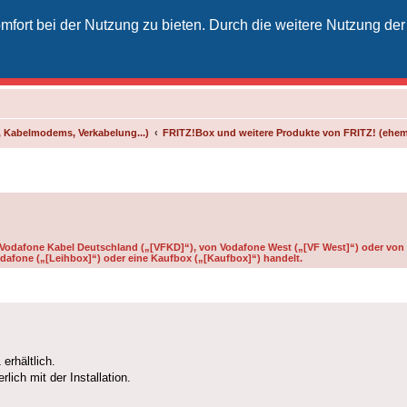
fort bei der Nutzung zu bieten. Durch die weitere Nutzung der
izielles Vodafone-Kabel-Forum
unkt für Kabelkunden von Vodafone - von Kunden für Kunden
 Kabelmodems, Verkabelung...)
FRITZ!Box und weitere Produkte von FRITZ! (ehe
n Vodafone Kabel Deutschland („[VFKD]“), von Vodafone West („[VF West]“) oder von 
dafone („[Leihbox]“) oder eine Kaufbox („[Kaufbox]“) handelt.
erhältlich.
ich mit der Installation.