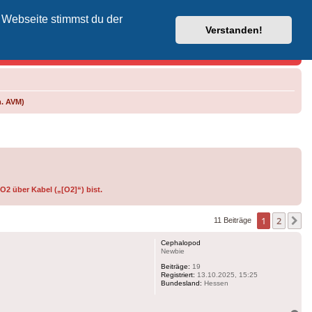
 Webseite stimmst du der
Vodafone-Kabel-Helpdesk
Verstanden!
m. AVM)
O2 über Kabel („[O2]“) bist.
1
2
N
11 Beiträge
Cephalopod
Newbie
Beiträge:
19
Registriert:
13.10.2025, 15:25
Bundesland:
Hessen