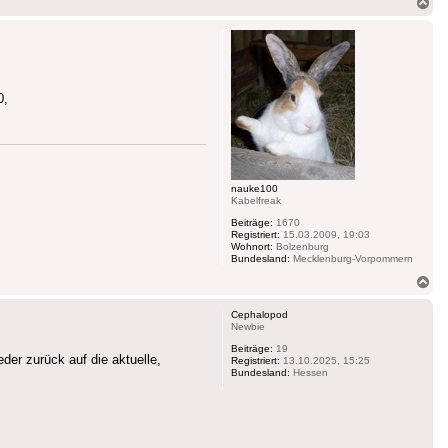
Na
ob
0,
nauke100
Kabelfreak
Beiträge:
1670
Registriert:
15.03.2009, 19:03
Wohnort:
Bolzenburg
Bundesland:
Mecklenburg-Vorpommern
Na
ob
Cephalopod
Newbie
Beiträge:
19
er zurück auf die aktuelle,
Registriert:
13.10.2025, 15:25
Bundesland:
Hessen