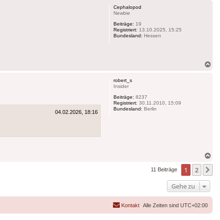
Cephalopod
Newbie
Beiträge:
19
Registriert:
13.10.2025, 15:25
Bundesland:
Hessen
Na
ob
robert_s
Insider
Beiträge:
8237
Registriert:
30.11.2010, 15:09
Bundesland:
Berlin
04.02.2026, 18:16
Na
ob
1
2
N
11 Beiträge
Gehe zu
Kontakt
Alle Zeiten sind
UTC+02:00