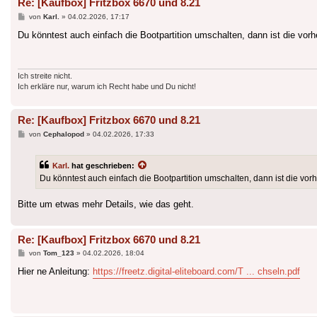
Re: [Kaufbox] Fritzbox 6670 und 8.21
Beitrag
von
Karl.
»
04.02.2026, 17:17
Du könntest auch einfach die Bootpartition umschalten, dann ist die vorhe
Ich streite nicht.
Ich erkläre nur, warum ich Recht habe und Du nicht!
Re: [Kaufbox] Fritzbox 6670 und 8.21
Beitrag
von
Cephalopod
»
04.02.2026, 17:33
Karl.
hat geschrieben:
Du könntest auch einfach die Bootpartition umschalten, dann ist die vorh
Bitte um etwas mehr Details, wie das geht.
Re: [Kaufbox] Fritzbox 6670 und 8.21
Beitrag
von
Tom_123
»
04.02.2026, 18:04
Hier ne Anleitung:
https://freetz.digital-eliteboard.com/T ... chseln.pdf