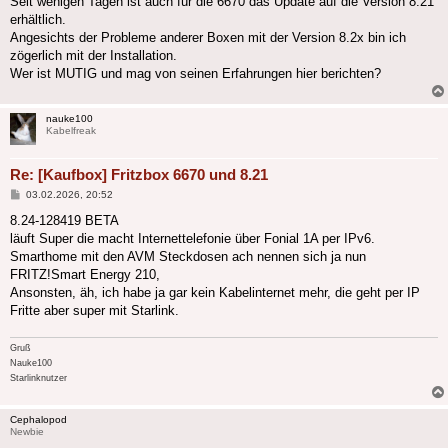
Seit wenigen Tagen ist auch für die 6670 das Update auf die Version 8.21
erhältlich.
Angesichts der Probleme anderer Boxen mit der Version 8.2x bin ich
zögerlich mit der Installation.
Wer ist MUTIG und mag von seinen Erfahrungen hier berichten?
nauke100
Kabelfreak
Re: [Kaufbox] Fritzbox 6670 und 8.21
Beitrag
03.02.2026, 20:52
8.24-128419 BETA
läuft Super die macht Internettelefonie über Fonial 1A per IPv6.
Smarthome mit den AVM Steckdosen ach nennen sich ja nun
FRITZ!Smart Energy 210,
Ansonsten, äh, ich habe ja gar kein Kabelinternet mehr, die geht per IP
Fritte aber super mit Starlink.
Gruß
Nauke100
Starlinknutzer
Cephalopod
Newbie