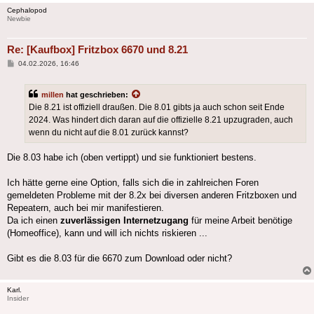
Cephalopod
Newbie
Re: [Kaufbox] Fritzbox 6670 und 8.21
Beitrag
04.02.2026, 16:46
millen
hat geschrieben:
Die 8.21 ist offiziell draußen. Die 8.01 gibts ja auch schon seit Ende
2024. Was hindert dich daran auf die offizielle 8.21 upzugraden, auch
wenn du nicht auf die 8.01 zurück kannst?
Die 8.03 habe ich (oben vertippt) und sie funktioniert bestens.
Ich hätte gerne eine Option, falls sich die in zahlreichen Foren
gemeldeten Probleme mit der 8.2x bei diversen anderen Fritzboxen und
Repeatern, auch bei mir manifestieren.
Da ich einen
zuverlässigen Internetzugang
für meine Arbeit benötige
(Homeoffice), kann und will ich nichts riskieren ...
Gibt es die 8.03 für die 6670 zum Download oder nicht?
Karl.
Insider