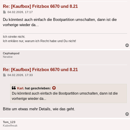
Re: [Kaufbox] Fritzbox 6670 und 8.21
Beitrag
04.02.2026, 17:17
Du könntest auch einfach die Bootpartition umschalten, dann ist die
vorherige wieder da...
Ich streite nicht.
Ich erkläre nur, warum ich Recht habe und Du nicht!
Cephalopod
Newbie
Re: [Kaufbox] Fritzbox 6670 und 8.21
Beitrag
04.02.2026, 17:33
Karl.
hat geschrieben:
Du könntest auch einfach die Bootpartition umschalten, dann ist die
vorherige wieder da...
Bitte um etwas mehr Details, wie das geht.
Tom_123
Kabelfreak