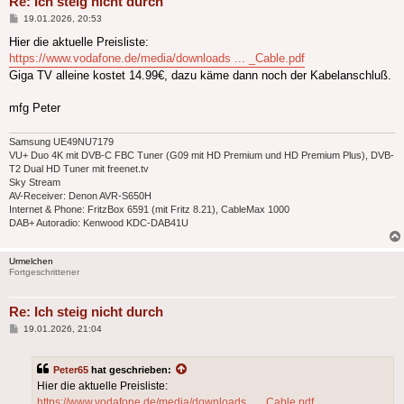
Re: Ich steig nicht durch
Beitrag
19.01.2026, 20:53
Hier die aktuelle Preisliste:
https://www.vodafone.de/media/downloads ... _Cable.pdf
Giga TV alleine kostet 14.99€, dazu käme dann noch der Kabelanschluß.
mfg Peter
Samsung UE49NU7179
VU+ Duo 4K mit DVB-C FBC Tuner (G09 mit HD Premium und HD Premium Plus), DVB-
T2 Dual HD Tuner mit freenet.tv
Sky Stream
AV-Receiver: Denon AVR-S650H
Internet & Phone: FritzBox 6591 (mit Fritz 8.21), CableMax 1000
DAB+ Autoradio: Kenwood KDC-DAB41U
Urmelchen
Fortgeschrittener
Re: Ich steig nicht durch
Beitrag
19.01.2026, 21:04
Peter65
hat geschrieben:
Hier die aktuelle Preisliste:
https://www.vodafone.de/media/downloads ... _Cable.pdf