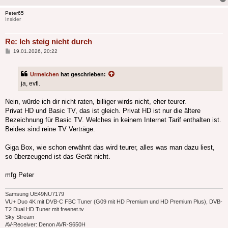
Peter65
Insider
Re: Ich steig nicht durch
Beitrag
19.01.2026, 20:22
Urmelchen
hat geschrieben:
ja, evtl.
Nein, würde ich dir nicht raten, billiger wirds nicht, eher teurer.
Privat HD und Basic TV, das ist gleich. Privat HD ist nur die ältere
Bezeichnung für Basic TV. Welches in keinem Internet Tarif enthalten ist.
Beides sind reine TV Verträge.
Giga Box, wie schon erwähnt das wird teurer, alles was man dazu liest,
so überzeugend ist das Gerät nicht.
mfg Peter
Samsung UE49NU7179
VU+ Duo 4K mit DVB-C FBC Tuner (G09 mit HD Premium und HD Premium Plus), DVB-
T2 Dual HD Tuner mit freenet.tv
Sky Stream
AV-Receiver: Denon AVR-S650H