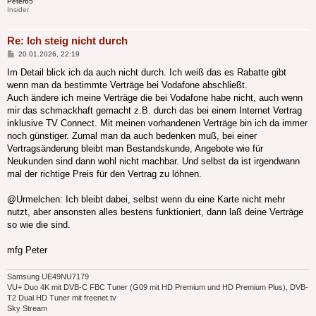
Peter65
Insider
Re: Ich steig nicht durch
Beitrag
20.01.2026, 22:19
Im Detail blick ich da auch nicht durch. Ich weiß das es Rabatte gibt
wenn man da bestimmte Verträge bei Vodafone abschließt.
Auch ändere ich meine Verträge die bei Vodafone habe nicht, auch wenn
mir das schmackhaft gemacht z.B. durch das bei einem Internet Vertrag
inklusive TV Connect. Mit meinen vorhandenen Verträge bin ich da immer
noch günstiger. Zumal man da auch bedenken muß, bei einer
Vertragsänderung bleibt man Bestandskunde, Angebote wie für
Neukunden sind dann wohl nicht machbar. Und selbst da ist irgendwann
mal der richtige Preis für den Vertrag zu löhnen.
@Urmelchen: Ich bleibt dabei, selbst wenn du eine Karte nicht mehr
nutzt, aber ansonsten alles bestens funktioniert, dann laß deine Verträge
so wie die sind.
mfg Peter
Samsung UE49NU7179
VU+ Duo 4K mit DVB-C FBC Tuner (G09 mit HD Premium und HD Premium Plus), DVB-
T2 Dual HD Tuner mit freenet.tv
Sky Stream