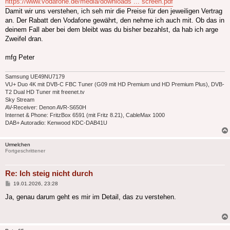
https://www.vodafone.de/media/downloads ... screen.pdf
Damit wir uns verstehen, ich seh mir die Preise für den jeweiligen Vertrag
an. Der Rabatt den Vodafone gewährt, den nehme ich auch mit. Ob das in
deinem Fall aber bei dem bleibt was du bisher bezahlst, da hab ich arge
Zweifel dran.
mfg Peter
Samsung UE49NU7179
VU+ Duo 4K mit DVB-C FBC Tuner (G09 mit HD Premium und HD Premium Plus), DVB-
T2 Dual HD Tuner mit freenet.tv
Sky Stream
AV-Receiver: Denon AVR-S650H
Internet & Phone: FritzBox 6591 (mit Fritz 8.21), CableMax 1000
DAB+ Autoradio: Kenwood KDC-DAB41U
Urmelchen
Fortgeschrittener
Re: Ich steig nicht durch
Beitrag
19.01.2026, 23:28
Ja, genau darum geht es mir im Detail, das zu verstehen.