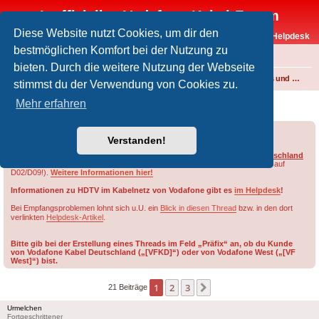
Inoffizielles Vodafone-Kabel-Forum
Diese Website nutzt Cookies, um dir den
Vodafone-Kabel-Helpdesk
bestmöglichen Komfort bei der Nutzung zu
FAQ
bieten. Durch die weitere Nutzung der Webseite
Foren-Übersicht
Fernsehen und Radio über Kabel
Kabelanschluss und Vodafone Basic TV
stimmst du der Verwendung von Cookies zu.
Ich steig nicht durch
Mehr erfahren
Forumsregeln
Forenregeln
Verstanden!
Die HD-Sender von RTL werden im Netzbereich von ehem.
Vodafone Deutschland
nur auf Smartcards des Typs
D03, D08, G02 oder G09
freigeschaltet (nicht auf
D02/D09!).
Weitere Informationen hier!
Informationen zu HDTV im Kabelnetz von Vodafone gibt es
im Helpdesk
!
Bei Empfangsproblemen lohnt sich u.U. ein
Blick in diesen Thread
bzw. in den dort
verlinkten
Helpdesk-Artikel
.
Bitte gib bei der Erstellung eines Threads im Feld „Präfix“ an, ob du Kunde
von Vodafone Kabel Deutschland („[VFKD]“) oder von Vodafone West („[VF
West]“) bist.
1
2
3
Nächste
21 Beiträge
Urmelchen
Fortgeschrittener