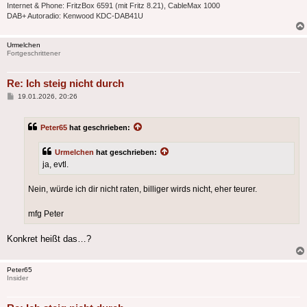
Internet & Phone: FritzBox 6591 (mit Fritz 8.21), CableMax 1000
DAB+ Autoradio: Kenwood KDC-DAB41U
Urmelchen
Fortgeschrittener
Re: Ich steig nicht durch
Beitrag
19.01.2026, 20:26
Peter65
hat geschrieben:
Urmelchen
hat geschrieben:
ja, evtl.
Nein, würde ich dir nicht raten, billiger wirds nicht, eher teurer.
mfg Peter
Konkret heißt das…?
Peter65
Insider