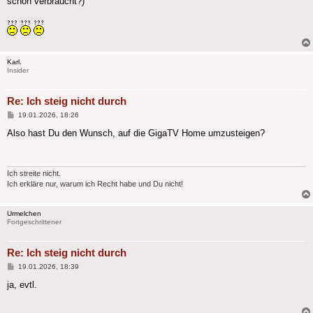
schon verbraucht?)
Karl.
Insider
Re: Ich steig nicht durch
Beitrag
19.01.2026, 18:26
Also hast Du den Wunsch, auf die GigaTV Home umzusteigen?
Ich streite nicht.
Ich erkläre nur, warum ich Recht habe und Du nicht!
Urmelchen
Fortgeschrittener
Re: Ich steig nicht durch
Beitrag
19.01.2026, 18:39
ja, evtl.