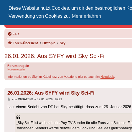
Diese Website nutzt Cookies, um dir den bestmöglichen Kom
Inoff
Verwendung von Cookies zu.
Mehr erfahren
Der Treffp
FAQ
Foren-Übersicht
Offtopic
Sky
26.01.2026: Aus SYFY wird Sky Sci-Fi
Forumsregeln
Forenregeln
Informationen zu Sky im Kabelnetz von Vodafone gibt es auch im
Helpdesk
.
26.01.2026: Aus SYFY wird Sky Sci-Fi
Beitrag
von
V0DAF0N3
»
09.01.2026, 16:21
Laut einem Bericht von DF hat Sky bestätigt, dass zum 26. Januar 202
„Sky Sci-Fi ist weiterhin der Pay-TV-Sender für alle Fans von Science
startenden Senders werde derweil dem Look und Feel des gleichnamigen