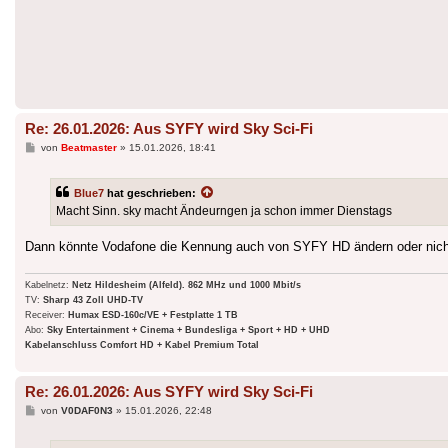
Re: 26.01.2026: Aus SYFY wird Sky Sci-Fi
Beitrag
von
Beatmaster
»
15.01.2026, 18:41
Blue7
hat geschrieben:
Macht Sinn. sky macht Ändeurngen ja schon immer Dienstags
Dann könnte Vodafone die Kennung auch von SYFY HD ändern oder nich
Kabelnetz:
Netz Hildesheim (Alfeld). 862 MHz und 1000 Mbit/s
TV:
Sharp 43 Zoll UHD-TV
Receiver:
Humax ESD-160c/VE + Festplatte 1 TB
Abo:
Sky Entertainment + Cinema + Bundesliga + Sport + HD + UHD
Kabelanschluss Comfort HD + Kabel Premium Total
Re: 26.01.2026: Aus SYFY wird Sky Sci-Fi
Beitrag
von
V0DAF0N3
»
15.01.2026, 22:48