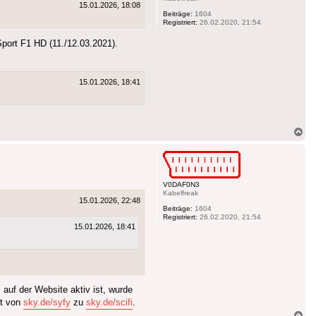
15.01.2026, 18:08
Beiträge:
1604
Registriert:
26.02.2020, 21:54
port F1 HD (11./12.03.2021).
15.01.2026, 18:41
Na
ob
V0DAF0N3
Kabelfreak
15.01.2026, 22:48
Beiträge:
1604
Registriert:
26.02.2020, 21:54
15.01.2026, 18:41
uf der Website aktiv ist, wurde
rt von
sky.de/syfy
zu
sky.de/scifi
.
Na