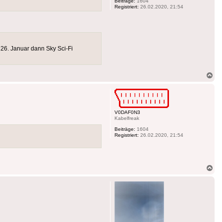
Beiträge:
1604
Registriert:
26.02.2020, 21:54
26. Januar dann Sky Sci-Fi
Na
ob
V0DAF0N3
Kabelfreak
Beiträge:
1604
Registriert:
26.02.2020, 21:54
Na
ob