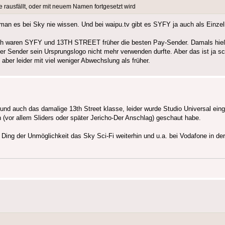
 rausfällt, oder mit neuem Namen fortgesetzt wird
man es bei Sky nie wissen. Und bei waipu.tv gibt es SYFY ja auch als Einzel
 nach waren SYFY und 13TH STREET früher die besten Pay-Sender. Damals hi
r Sender sein Ursprungslogo nicht mehr verwenden durfte. Aber das ist ja s
ber leider mit viel weniger Abwechslung als früher.
und auch das damalige 13th Street klasse, leider wurde Studio Universal eing
n (vor allem Sliders oder später Jericho-Der Anschlag) geschaut habe.
Ding der Unmöglichkeit das Sky Sci-Fi weiterhin und u.a. bei Vodafone in de