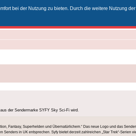
fort bei der Nutzung zu bieten. Durch die weitere Nutzung der
izielles Vodafone-Kabel-Forum
unkt für Kabelkunden von Vodafone - von Kunden für Kunden
6 aus der Sendermarke SYFY Sky Sci-Fi wird.
-Fiction, Fantasy, Superhelden und Übernatürlichem.“ Das neue Logo und das Send
 Senders in UK entsprechen. Syfy bietet derzeit zahlreichen „Star Trek“-Serien 