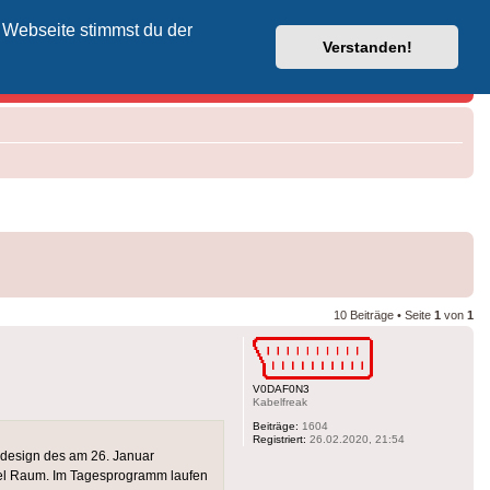
 Webseite stimmst du der
Vodafone-Kabel-Helpdesk
Verstanden!
10 Beiträge • Seite
1
von
1
V0DAF0N3
Kabelfreak
Beiträge:
1604
Registriert:
26.02.2020, 21:54
erdesign des am 26. Januar
viel Raum. Im Tagesprogramm laufen