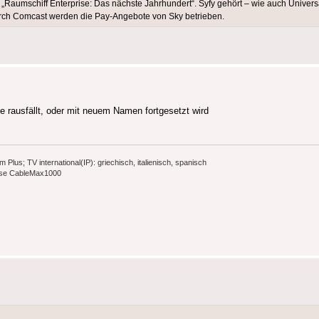
 „Raumschiff Enterprise: Das nächste Jahrhundert“. Syfy gehört – wie auch Univers
rch Comcast werden die Pay-Angebote von Sky betrieben.
 rausfällt, oder mit neuem Namen fortgesetzt wird
s; TV international(IP): griechisch, italienisch, spanisch
ause CableMax1000