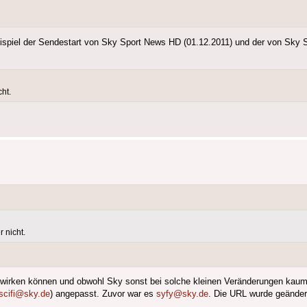
spiel der Sendestart von Sky Sport News HD (01.12.2011) und der von Sky S
ht.
 nicht.
wirken können und obwohl Sky sonst bei solche kleinen Veränderungen kaum a
scifi@sky.de
) angepasst. Zuvor war es
syfy@sky.de
. Die URL wurde geände