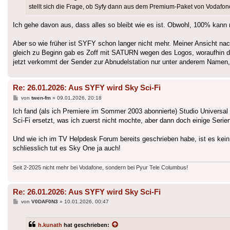
stellt sich die Frage, ob Syfy dann aus dem Premium-Paket von Vodafone
Ich gehe davon aus, dass alles so bleibt wie es ist. Obwohl, 100% kann 
Aber so wie früher ist SYFY schon langer nicht mehr. Meiner Ansicht
gleich zu Beginn gab es Zoff mit SATURN wegen des Logos, woraufhin de
jetzt verkommt der Sender zur Abnudelstation nur unter anderem Namen, a
Re: 26.01.2026: Aus SYFY wird Sky Sci-Fi
Beitrag
von
twen-fm
»
09.01.2026, 20:18
Ich fand (als ich Premiere im Sommer 2003 abonnierte) Studio Universal 
Sci-Fi ersetzt, was ich zuerst nicht mochte, aber dann doch einige Serie
Und wie ich im TV Helpdesk Forum bereits geschrieben habe, ist es kein 
schliesslich tut es Sky One ja auch!
Seit 2-2025 nicht mehr bei Vodafone, sondern bei Pyur Tele Columbus!
Re: 26.01.2026: Aus SYFY wird Sky Sci-Fi
Beitrag
von
V0DAF0N3
»
10.01.2026, 00:47
h.kunath
hat geschrieben: