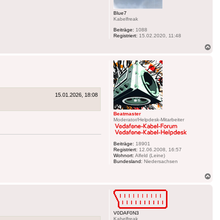
Blue7
Kabelfreak
Beiträge:
1088
Registriert:
15.02.2020, 11:48
Na
ob
15.01.2026, 18:08
Beatmaster
Moderator/Helpdesk-Mitarbeiter
Beiträge:
18901
Registriert:
12.06.2008, 16:57
Wohnort:
Alfeld (Leine)
Bundesland:
Niedersachsen
Na
ob
V0DAF0N3
Kabelfreak