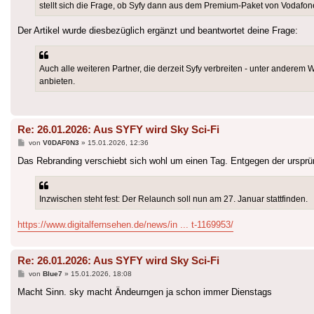
stellt sich die Frage, ob Syfy dann aus dem Premium-Paket von Vodafone
Der Artikel wurde diesbezüglich ergänzt und beantwortet deine Frage:
Auch alle weiteren Partner, die derzeit Syfy verbreiten - unter ander
anbieten.
Re: 26.01.2026: Aus SYFY wird Sky Sci-Fi
Beitrag
von
V0DAF0N3
»
15.01.2026, 12:36
Das Rebranding verschiebt sich wohl um einen Tag. Entgegen der ursprün
Inzwischen steht fest: Der Relaunch soll nun am 27. Januar stattfinden.
https://www.digitalfernsehen.de/news/in ... t-1169953/
Re: 26.01.2026: Aus SYFY wird Sky Sci-Fi
Beitrag
von
Blue7
»
15.01.2026, 18:08
Macht Sinn. sky macht Ändeurngen ja schon immer Dienstags