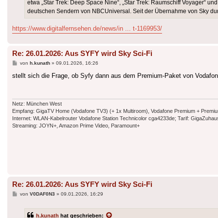
etwa „Star Trek: Deep Space Nine“, „Star Trek: Raumschiff Voyager“ und
deutschen Sendern von NBCUniversal. Seit der Übernahme von Sky du
https://www.digitalfernsehen.de/news/in ... t-1169953/
Re: 26.01.2026: Aus SYFY wird Sky Sci-Fi
Beitrag
von
h.kunath
»
09.01.2026, 16:26
stellt sich die Frage, ob Syfy dann aus dem Premium-Paket von Vodafone
Netz: München West
Empfang: GigaTV Home (Vodafone TV3) (+ 1x Multiroom), Vodafone Premium + Premium Plu
Internet: WLAN-Kabelrouter Vodafone Station Technicolor cga4233de; Tarif: GigaZuh
Streaming: JOYN+, Amazon Prime Video, Paramount+
Re: 26.01.2026: Aus SYFY wird Sky Sci-Fi
Beitrag
von
V0DAF0N3
»
09.01.2026, 16:29
h.kunath
hat geschrieben: