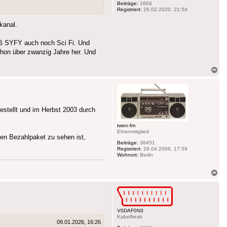
Beiträge:
1604
Registriert:
26.02.2020, 21:54
kanal.
eß SYFY auch noch Sci Fi. Und
chon über zwanzig Jahre her. Und
Na
ob
estellt und im Herbst 2003 durch
twen-fm
Ehrenmitglied
ren Bezahlpaket zu sehen ist,
Beiträge:
36451
Registriert:
28.04.2006, 17:59
Wohnort:
Berlin
Na
ob
V0DAF0N3
Kabelfreak
09.01.2026, 16:26