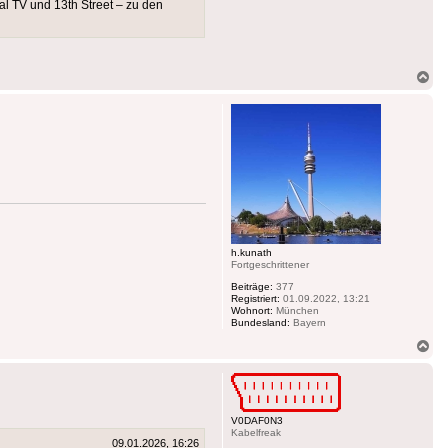
al TV und 13th Street – zu den
Na
ob
h.kunath
Fortgeschrittener
Beiträge:
377
Registriert:
01.09.2022, 13:21
Wohnort:
München
Bundesland:
Bayern
Na
ob
V0DAF0N3
Kabelfreak
09.01.2026, 16:26