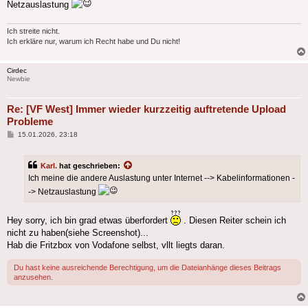
Netzauslastung
Ich streite nicht.
Ich erkläre nur, warum ich Recht habe und Du nicht!
Cirdec
Newbie
Re: [VF West] Immer wieder kurzzeitig auftretende Upload
Probleme
Beitrag
15.01.2026, 23:18
Karl.
hat geschrieben:
Ich meine die andere Auslastung unter Internet --> Kabelinformationen -
-> Netzauslastung
Hey sorry, ich bin grad etwas überfordert
. Diesen Reiter schein ich
nicht zu haben(siehe Screenshot)...
Hab die Fritzbox von Vodafone selbst, vllt liegts daran.
Du hast keine ausreichende Berechtigung, um die Dateianhänge dieses Beitrags
anzusehen.