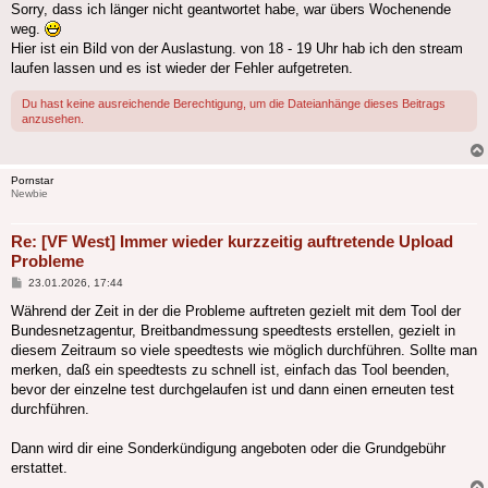
Sorry, dass ich länger nicht geantwortet habe, war übers Wochenende
weg.
Hier ist ein Bild von der Auslastung. von 18 - 19 Uhr hab ich den stream
laufen lassen und es ist wieder der Fehler aufgetreten.
Du hast keine ausreichende Berechtigung, um die Dateianhänge dieses Beitrags
anzusehen.
Pornstar
Newbie
Re: [VF West] Immer wieder kurzzeitig auftretende Upload
Probleme
Beitrag
23.01.2026, 17:44
Während der Zeit in der die Probleme auftreten gezielt mit dem Tool der
Bundesnetzagentur, Breitbandmessung speedtests erstellen, gezielt in
diesem Zeitraum so viele speedtests wie möglich durchführen. Sollte man
merken, daß ein speedtests zu schnell ist, einfach das Tool beenden,
bevor der einzelne test durchgelaufen ist und dann einen erneuten test
durchführen.
Dann wird dir eine Sonderkündigung angeboten oder die Grundgebühr
erstattet.