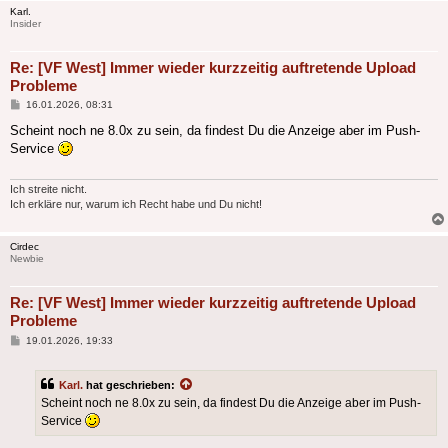
Karl.
Insider
Re: [VF West] Immer wieder kurzzeitig auftretende Upload
Probleme
Beitrag
16.01.2026, 08:31
Scheint noch ne 8.0x zu sein, da findest Du die Anzeige aber im Push-
Service
Ich streite nicht.
Ich erkläre nur, warum ich Recht habe und Du nicht!
Cirdec
Newbie
Re: [VF West] Immer wieder kurzzeitig auftretende Upload
Probleme
Beitrag
19.01.2026, 19:33
Karl.
hat geschrieben:
Scheint noch ne 8.0x zu sein, da findest Du die Anzeige aber im Push-
Service