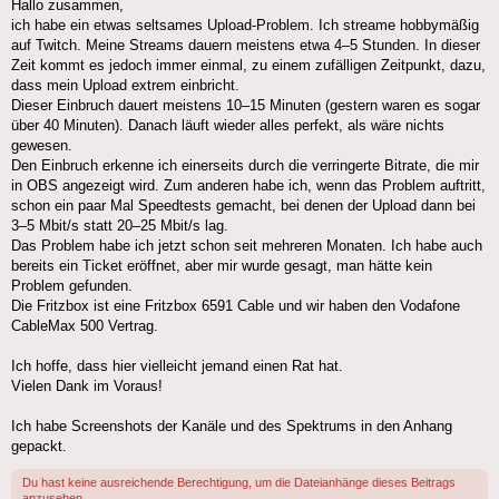
Hallo zusammen,
ich habe ein etwas seltsames Upload-Problem. Ich streame hobbymäßig
auf Twitch. Meine Streams dauern meistens etwa 4–5 Stunden. In dieser
Zeit kommt es jedoch immer einmal, zu einem zufälligen Zeitpunkt, dazu,
dass mein Upload extrem einbricht.
Dieser Einbruch dauert meistens 10–15 Minuten (gestern waren es sogar
über 40 Minuten). Danach läuft wieder alles perfekt, als wäre nichts
gewesen.
Den Einbruch erkenne ich einerseits durch die verringerte Bitrate, die mir
in OBS angezeigt wird. Zum anderen habe ich, wenn das Problem auftritt,
schon ein paar Mal Speedtests gemacht, bei denen der Upload dann bei
3–5 Mbit/s statt 20–25 Mbit/s lag.
Das Problem habe ich jetzt schon seit mehreren Monaten. Ich habe auch
bereits ein Ticket eröffnet, aber mir wurde gesagt, man hätte kein
Problem gefunden.
Die Fritzbox ist eine Fritzbox 6591 Cable und wir haben den Vodafone
CableMax 500 Vertrag.
Ich hoffe, dass hier vielleicht jemand einen Rat hat.
Vielen Dank im Voraus!
Ich habe Screenshots der Kanäle und des Spektrums in den Anhang
gepackt.
Du hast keine ausreichende Berechtigung, um die Dateianhänge dieses Beitrags
anzusehen.