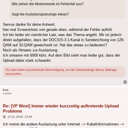
Wie sehen die Modemwerte im Fehlerfall aus?
Sagt die Auslastungsanzeige etwas?
Servus danke für deine Antwort,
hier mal Screenshots von gerade eben, während der Fehler auftritt.
Ich bin leider ein ziemlicher Laie, was das Thema angeht. Mir ist jedoch
direkt aufgefallen, dass der DOCSIS-3.1-Kanal in Senderichtung von 128-
QAM auf 32-QAM gewechselt ist. Hat das etwas zu bedeuten?
Noch als Hinweis zur Auslastung:
Ich streame mit 6000 kb/s. Auf dem Bild sieht man leider gut, dass der
Upload dabei stark schwankt.
Du hast keine ausreichende Berechtigung, um die Dateianhänge dieses Beitrags
anzusehen.
Karl.
Insider
Re: [VF West] Immer wieder kurzzeitig auftretende Upload
Probleme
Beitrag
15.01.2026, 23:06
Ich meine die andere Auslastung unter Internet --> Kabelinformationen -->