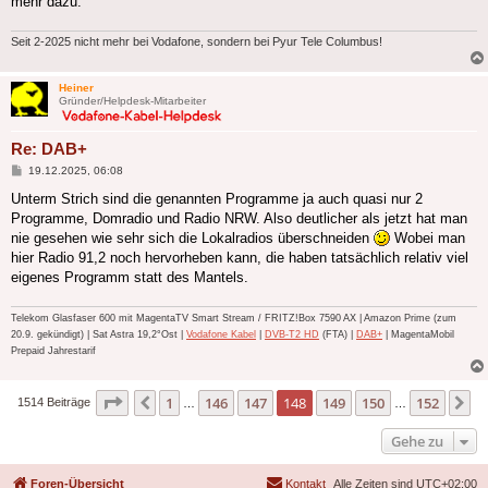
mehr dazu.
Seit 2-2025 nicht mehr bei Vodafone, sondern bei Pyur Tele Columbus!
Heiner
Gründer/Helpdesk-Mitarbeiter
Re: DAB+
Beitrag
19.12.2025, 06:08
Unterm Strich sind die genannten Programme ja auch quasi nur 2
Programme, Domradio und Radio NRW. Also deutlicher als jetzt hat man
nie gesehen wie sehr sich die Lokalradios überschneiden
Wobei man
hier Radio 91,2 noch hervorheben kann, die haben tatsächlich relativ viel
eigenes Programm statt des Mantels.
Telekom Glasfaser 600 mit MagentaTV Smart Stream / FRITZ!Box 7590 AX | Amazon Prime (zum
20.9. gekündigt) | Sat Astra 19,2°Ost |
Vodafone Kabel
|
DVB-T2 HD
(FTA) |
DAB+
| MagentaMobil
Prepaid Jahrestarif
Seite
148
von
152
1
146
147
148
149
150
152
Vorherige
N
1514 Beiträge
…
…
Gehe zu
Foren-Übersicht
Kontakt
Alle Zeiten sind
UTC+02:00