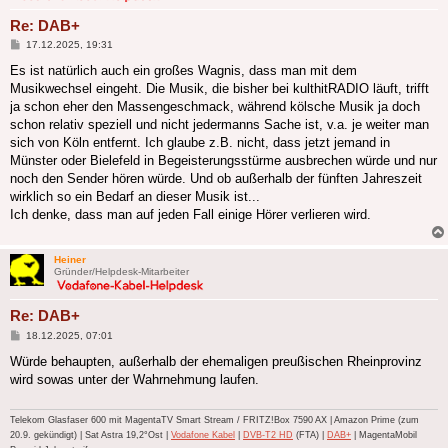
Re: DAB+
Beitrag
17.12.2025, 19:31
Es ist natürlich auch ein großes Wagnis, dass man mit dem
Musikwechsel eingeht. Die Musik, die bisher bei kulthitRADIO läuft, trifft
ja schon eher den Massengeschmack, während kölsche Musik ja doch
schon relativ speziell und nicht jedermanns Sache ist, v.a. je weiter man
sich von Köln entfernt. Ich glaube z.B. nicht, dass jetzt jemand in
Münster oder Bielefeld in Begeisterungsstürme ausbrechen würde und nur
noch den Sender hören würde. Und ob außerhalb der fünften Jahreszeit
wirklich so ein Bedarf an dieser Musik ist...
Ich denke, dass man auf jeden Fall einige Hörer verlieren wird.
Heiner
Gründer/Helpdesk-Mitarbeiter
Re: DAB+
Beitrag
18.12.2025, 07:01
Würde behaupten, außerhalb der ehemaligen preußischen Rheinprovinz
wird sowas unter der Wahrnehmung laufen.
Telekom Glasfaser 600 mit MagentaTV Smart Stream / FRITZ!Box 7590 AX | Amazon Prime (zum
20.9. gekündigt) | Sat Astra 19,2°Ost |
Vodafone Kabel
|
DVB-T2 HD
(FTA) |
DAB+
| MagentaMobil