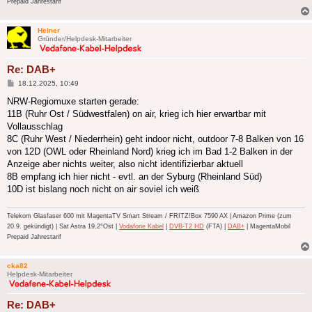
Prepaid Jahrestarif
Heiner
Gründer/Helpdesk-Mitarbeiter
Re: DAB+
Beitrag
18.12.2025, 10:49
NRW-Regiomuxe starten gerade:
11B (Ruhr Ost / Südwestfalen) on air, krieg ich hier erwartbar mit
Vollausschlag
8C (Ruhr West / Niederrhein) geht indoor nicht, outdoor 7-8 Balken von 16
von 12D (OWL oder Rheinland Nord) krieg ich im Bad 1-2 Balken in der
Anzeige aber nichts weiter, also nicht identifizierbar aktuell
8B empfang ich hier nicht - evtl. an der Syburg (Rheinland Süd)
10D ist bislang noch nicht on air soviel ich weiß
Telekom Glasfaser 600 mit MagentaTV Smart Stream / FRITZ!Box 7590 AX | Amazon Prime (zum
20.9. gekündigt) | Sat Astra 19,2°Ost |
Vodafone Kabel
|
DVB-T2 HD
(FTA) |
DAB+
| MagentaMobil
Prepaid Jahrestarif
cka82
Helpdesk-Mitarbeiter
Re: DAB+