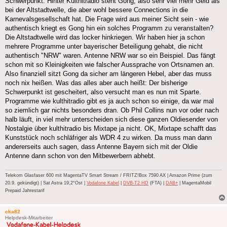
Schwerpunkt. Hinter Kulthitradio steht Gong, also sehr viel mehr Geld als
bei der Altstadtwelle, die aber wohl bessere Connections in die
Karnevalsgesellschaft hat. Die Frage wird aus meiner Sicht sein - wie
authentisch kriegt es Gong hin ein solches Programm zu veranstalten?
Die Altstadtwelle wird das locker hinkriegen. Wir haben hier ja schon
mehrere Programme unter bayerischer Beteiligung gehabt, die nicht
authentisch "NRW" waren. Antenne NRW war so ein Beispiel. Das fängt
schon mit so Kleinigkeiten wie falscher Aussprache von Ortsnamen an.
Also finanziell sitzt Gong da sicher am längeren Hebel, aber das muss
noch nix heißen. Was das alles aber auch heißt: Der bisherige
Schwerpunkt ist gescheitert, also versucht man es nun mit Sparte.
Programme wie kulthitradio gibt es ja auch schon so einige, da war mal
so ziemlich gar nichts besonders dran. Ob Phil Collins nun vor oder nach
halb läuft, in viel mehr unterscheiden sich diese ganzen Oldiesender von
Nostalgie über kulthitradio bis Mixtape ja nicht. OK, Mixtape schafft das
Kunststück noch schläfriger als WDR 4 zu wirken. Da muss man dann
andererseits auch sagen, dass Antenne Bayern sich mit der Oldie
Antenne dann schon von den Mitbewerbern abhebt.
Telekom Glasfaser 600 mit MagentaTV Smart Stream / FRITZ!Box 7590 AX | Amazon Prime (zum
20.9. gekündigt) | Sat Astra 19,2°Ost |
Vodafone Kabel
|
DVB-T2 HD
(FTA) |
DAB+
| MagentaMobil
Prepaid Jahrestarif
cka82
Helpdesk-Mitarbeiter