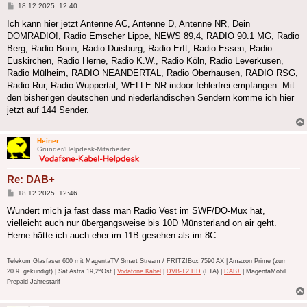
Beitrag
18.12.2025, 12:40
Ich kann hier jetzt Antenne AC, Antenne D, Antenne NR, Dein
DOMRADIO!, Radio Emscher Lippe, NEWS 89,4, RADIO 90.1 MG, Radio
Berg, Radio Bonn, Radio Duisburg, Radio Erft, Radio Essen, Radio
Euskirchen, Radio Herne, Radio K.W., Radio Köln, Radio Leverkusen,
Radio Mülheim, RADIO NEANDERTAL, Radio Oberhausen, RADIO RSG,
Radio Rur, Radio Wuppertal, WELLE NR indoor fehlerfrei empfangen. Mit
den bisherigen deutschen und niederländischen Sendern komme ich hier
jetzt auf 144 Sender.
Heiner
Gründer/Helpdesk-Mitarbeiter
Re: DAB+
Beitrag
18.12.2025, 12:46
Wundert mich ja fast dass man Radio Vest im SWF/DO-Mux hat,
vielleicht auch nur übergangsweise bis 10D Münsterland on air geht.
Herne hätte ich auch eher im 11B gesehen als im 8C.
Telekom Glasfaser 600 mit MagentaTV Smart Stream / FRITZ!Box 7590 AX | Amazon Prime (zum
20.9. gekündigt) | Sat Astra 19,2°Ost |
Vodafone Kabel
|
DVB-T2 HD
(FTA) |
DAB+
| MagentaMobil
Prepaid Jahrestarif