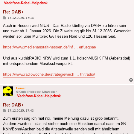
Re: DAB+
Beitrag
17.12.2025, 17:14
Auch in Hessen wird NIUS - Das Radio künftig via DAB+ zu hören sein
und zwar ab 1. Januar 2026. Die Zuweisung gilt bis 31.12.2035. Gesendet
werden soll über Mulitplex 6A Hessen Nord und 12C Hessen Süd.
https://www.medienanstalt-hessen.de/inf ... erfuegbar/
Und aus kulthitRADIO NRW wird zum 1.1. kölschMUSIK FM (Arbeitstitel)
mit entsprechendem Musikschwerpunkt.
https://www.radiowoche.de/strategiewech ... thitradio/
Heiner
Gründer/Helpdesk-Mitarbeiter
Re: DAB+
Beitrag
17.12.2025, 17:43
Zum ersten sag ich mal nix, meine Meinung dazu ist grob bekannt.
Zu dem zweiten... das ist sicher auch eine Reaktion darauf dass im 8B
Köln/Bonn/Aachen bald die Altstadtwelle senden soll mit ähnlichem