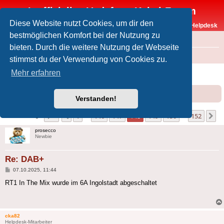
Inoffizielles Vodafone-Kabel-Forum
Diese Website nutzt Cookies, um dir den
Vodafone-Kabel-Helpdesk
bestmöglichen Komfort bei der Nutzung zu
FAQ
bieten. Durch die weitere Nutzung der Webseite
Foren-Übersicht
Offtopic
Medien
stimmst du der Verwendung von Cookies zu.
DAB+
Mehr erfahren
Forumsregeln
Forenregeln
Verstanden!
Seite
148
von
152
1
146
147
148
149
150
152
Vorherige
N
1514 Beiträge
…
…
prosecco
Newbie
Re: DAB+
Beitrag
07.10.2025, 11:44
RT1 In The Mix wurde im 6A Ingolstadt abgeschaltet
cka82
Helpdesk-Mitarbeiter