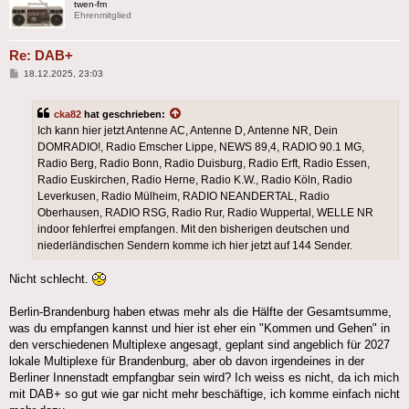
twen-fm
Ehrenmitglied
Re: DAB+
Beitrag
18.12.2025, 23:03
cka82
hat geschrieben:
Ich kann hier jetzt Antenne AC, Antenne D, Antenne NR, Dein
DOMRADIO!, Radio Emscher Lippe, NEWS 89,4, RADIO 90.1 MG,
Radio Berg, Radio Bonn, Radio Duisburg, Radio Erft, Radio Essen,
Radio Euskirchen, Radio Herne, Radio K.W., Radio Köln, Radio
Leverkusen, Radio Mülheim, RADIO NEANDERTAL, Radio
Oberhausen, RADIO RSG, Radio Rur, Radio Wuppertal, WELLE NR
indoor fehlerfrei empfangen. Mit den bisherigen deutschen und
niederländischen Sendern komme ich hier jetzt auf 144 Sender.
Nicht schlecht.
Berlin-Brandenburg haben etwas mehr als die Hälfte der Gesamtsumme,
was du empfangen kannst und hier ist eher ein "Kommen und Gehen" in
den verschiedenen Multiplexe angesagt, geplant sind angeblich für 2027
lokale Multiplexe für Brandenburg, aber ob davon irgendeines in der
Berliner Innenstadt empfangbar sein wird? Ich weiss es nicht, da ich mich
mit DAB+ so gut wie gar nicht mehr beschäftige, ich komme einfach nicht