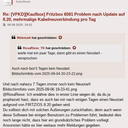
Kabelfreak
Re: [VFKD][Kaufbox] Fritzbox 6591 Problem nach Update auf
8.20, mehrmalige Kabelneuverbindung pro Tag
Beitrag
06.09.2025, 19:31
Webmark
hat geschrieben:
RosaRiese_TK
hat geschrieben:
warte mal ein paar Tage, dann gibt es einen Neustart -
versprochen
Auch nach fast 5 Tagen kein Neustart.
Bildschirmfoto vom 2025-09-04 20-23-22.png
Und nach nahezu 7 Tagen immer noch kein Neustart!
Bildschirmfoto vom 2025-09-06 19-23-41.png
@RosaRiese: Ich erwähne dies in erster Linie wegen dir, da du ja
prophezeit hast, dass es auch bei mir nach einigen Tagen einen Neustart
aufgrund von FRITZ!OS 8.20 geben wird.
Du solltest dich mit solchen Äußerungen zurückhalten, denn auch wenn
diese Software bei einigen Benutzern zu Problemen führt, bedeutet dies
noch lange nicht, dass hier ein grundsätzliches Problem vorliegt.
Ansonsten hätte es hier weitaus mehr Meldungen gegeben.