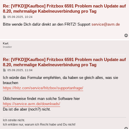
Re: [VFKD][Kaufbox] Fritzbox 6591 Problem nach Update auf
8.20, mehrmalige Kabelneuverbindung pro Tag
Beitrag
05.09.2025, 10:24
Bitte wende Dich dafür direkt an den FRITZ! Support
service@avm.de
Karl.
Insider
Re: [VFKD][Kaufbox] Fritzbox 6591 Problem nach Update auf
8.20, mehrmalige Kabelneuverbindung pro Tag
Beitrag
05.09.2025, 11:04
Ich würde das Formular empfehlen, da haben se gleich alles, was sie
brauchen
https://fritz.com/service/fritzbox/supportanfrage/
Üblicherweise findet man solche Software hier
https://service.avm.de/downloads/
Da ist die aber (noch?) nicht.
Ich streite nicht.
Ich erkläre nur, warum ich Recht habe und Du nicht!