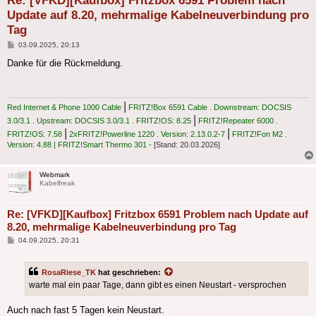
Re: [VFKD][Kaufbox] Fritzbox 6591 Problem nach
Update auf 8.20, mehrmalige Kabelneuverbindung pro
Tag
Beitrag
03.09.2025, 20:13
Danke für die Rückmeldung.
|
Red Internet & Phone 1000 Cable
FRITZ!Box 6591 Cable . Downstream: DOCSIS
|
3.0/3.1 . Upstream: DOCSIS 3.0/3.1 . FRITZ!OS: 8.25
FRITZ!Repeater 6000 .
|
|
FRITZ!OS: 7.58
2xFRITZ!Powerline 1220 . Version: 2.13.0.2-7
FRITZ!Fon M2 .
Version: 4.88
|
FRITZ!Smart Thermo 301
- [Stand: 20.03.2026]
Webmark
Kabelfreak
Re: [VFKD][Kaufbox] Fritzbox 6591 Problem nach Update auf
8.20, mehrmalige Kabelneuverbindung pro Tag
Beitrag
04.09.2025, 20:31
RosaRiese_TK
hat geschrieben:
warte mal ein paar Tage, dann gibt es einen Neustart - versprochen
Auch nach fast 5 Tagen kein Neustart.