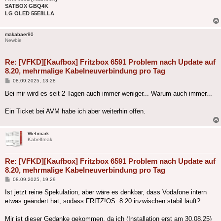
SATBOX GBQ4K
LG OLED 55E8LLA
makabaer90
Newbie
Re: [VFKD][Kaufbox] Fritzbox 6591 Problem nach Update auf
8.20, mehrmalige Kabelneuverbindung pro Tag
Beitrag
08.09.2025, 13:28
Bei mir wird es seit 2 Tagen auch immer weniger... Warum auch immer...
Ein Ticket bei AVM habe ich aber weiterhin offen.
Webmark
Kabelfreak
Re: [VFKD][Kaufbox] Fritzbox 6591 Problem nach Update auf
8.20, mehrmalige Kabelneuverbindung pro Tag
Beitrag
08.09.2025, 19:29
Ist jetzt reine Spekulation, aber wäre es denkbar, dass Vodafone intern
etwas geändert hat, sodass FRITZ!OS: 8.20 inzwischen stabil läuft?
Mir ist dieser Gedanke gekommen, da ich (Installation erst am 30.08.25)