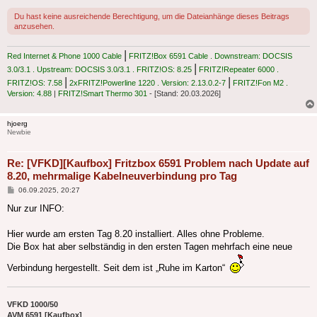
Du hast keine ausreichende Berechtigung, um die Dateianhänge dieses Beitrags
anzusehen.
|
Red Internet & Phone 1000 Cable
FRITZ!Box 6591 Cable . Downstream: DOCSIS
|
3.0/3.1 . Upstream: DOCSIS 3.0/3.1 . FRITZ!OS: 8.25
FRITZ!Repeater 6000 .
|
|
FRITZ!OS: 7.58
2xFRITZ!Powerline 1220 . Version: 2.13.0.2-7
FRITZ!Fon M2 .
Version: 4.88
|
FRITZ!Smart Thermo 301
- [Stand: 20.03.2026]
hjoerg
Newbie
Re: [VFKD][Kaufbox] Fritzbox 6591 Problem nach Update auf
8.20, mehrmalige Kabelneuverbindung pro Tag
Beitrag
06.09.2025, 20:27
Nur zur INFO:
Hier wurde am ersten Tag 8.20 installiert. Alles ohne Probleme.
Die Box hat aber selbständig in den ersten Tagen mehrfach eine neue
Verbindung hergestellt. Seit dem ist „Ruhe im Karton“
VFKD 1000/50
AVM 6591 [Kaufbox]