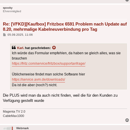
spooky
Ehrenmitglied
Re: [VFKD][Kaufbox] Fritzbox 6591 Problem nach Update auf
8.20, mehrmalige Kabelneuverbindung pro Tag
Beitrag
05.09.2025, 11:06
Karl.
hat geschrieben:
Ich würde das Formular empfehlen, da haben se gleich alles, was sie
brauchen
https://fritz.com/service/fritzbox/supportanfrage/
Üblicherweise findet man solche Software hier
https://service.avm.de/downloads/
Da ist die aber (noch?) nicht.
Die PLUS wird man da auch nicht finden, weil die für den Kunden zu
Verfügung gestellt wurde
Magenta TV 2.0
CableMax1000
Webmark