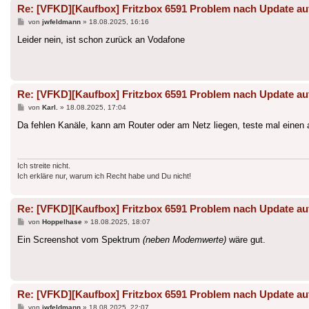
Re: [VFKD][Kaufbox] Fritzbox 6591 Problem nach Update au
Beitrag
von
jwfeldmann
»
18.08.2025, 16:16
Leider nein, ist schon zurück an Vodafone
Re: [VFKD][Kaufbox] Fritzbox 6591 Problem nach Update au
Beitrag
von
Karl.
»
18.08.2025, 17:04
Da fehlen Kanäle, kann am Router oder am Netz liegen, teste mal einen
Ich streite nicht.
Ich erkläre nur, warum ich Recht habe und Du nicht!
Re: [VFKD][Kaufbox] Fritzbox 6591 Problem nach Update au
Beitrag
von
Hoppelhase
»
18.08.2025, 18:07
Ein Screenshot vom Spektrum
(neben Modemwerte)
wäre gut.
Re: [VFKD][Kaufbox] Fritzbox 6591 Problem nach Update au
Beitrag
von
jwfeldmann
»
18.08.2025, 22:07