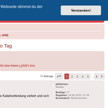
 Webseite stimmst du der
Vodafone-Kabel-Helpdesk
Verstanden!
m. AVM)
ro Tag
O2 über Kabel („[O2]“) bist.
Seite
1
von
8
1
2
3
4
5
8
N
71 Beiträge
…
jwfeldmann
Newbie
Beiträge:
17
Registriert:
18.08.2025, 07:38
e Kabelverbindung verliert und sich
Bundesland:
Niedersachsen