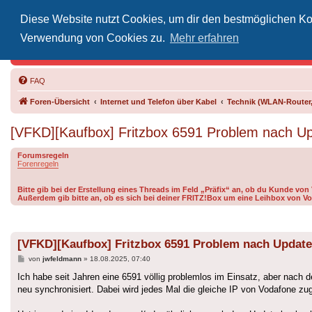
Diese Website nutzt Cookies, um dir den bestmöglichen Kom
Inoff
Verwendung von Cookies zu.
Mehr erfahren
Der Treffp
FAQ
Foren-Übersicht
Internet und Telefon über Kabel
Technik (WLAN-Router,
[VFKD][Kaufbox] Fritzbox 6591 Problem nach Up
Forumsregeln
Forenregeln
Bitte gib bei der Erstellung eines Threads im Feld „Präfix“ an, ob du Kunde vo
Außerdem gib bitte an, ob es sich bei deiner FRITZ!Box um eine Leihbox von Vo
[VFKD][Kaufbox] Fritzbox 6591 Problem nach Update
Beitrag
von
jwfeldmann
»
18.08.2025, 07:40
Ich habe seit Jahren eine 6591 völlig problemlos im Einsatz, aber nach 
neu synchronisiert. Dabei wird jedes Mal die gleiche IP von Vodafone zu