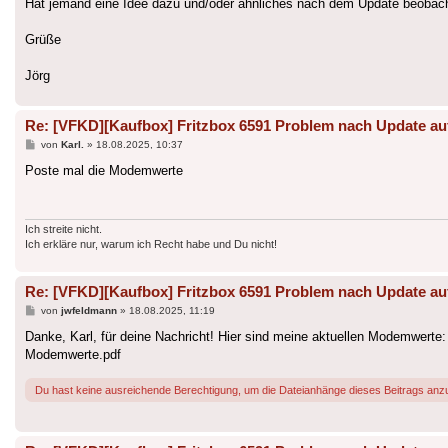
Hat jemand eine Idee dazu und/oder ähnliches nach dem Update beobacht
Grüße
Jörg
Re: [VFKD][Kaufbox] Fritzbox 6591 Problem nach Update au
Beitrag
von
Karl.
»
18.08.2025, 10:37
Poste mal die Modemwerte
Ich streite nicht.
Ich erkläre nur, warum ich Recht habe und Du nicht!
Re: [VFKD][Kaufbox] Fritzbox 6591 Problem nach Update au
Beitrag
von
jwfeldmann
»
18.08.2025, 11:19
Danke, Karl, für deine Nachricht! Hier sind meine aktuellen Modemwerte:
Modemwerte.pdf
Du hast keine ausreichende Berechtigung, um die Dateianhänge dieses Beitrags anz