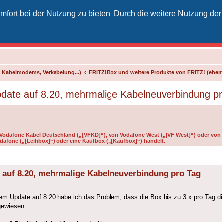
fort bei der Nutzung zu bieten. Durch die weitere Nutzung der
izielles Vodafone-Kabel-Forum
unkt für Kabelkunden von Vodafone - von Kunden für Kunden
 Kabelmodems, Verkabelung...)
FRITZ!Box und weitere Produkte von FRITZ! (ehe
date auf 8.20, mehrmalige Kabelneuverbindung p
n Vodafone Kabel Deutschland („[VFKD]“), von Vodafone West („[VF West]“) oder von 
dafone („[Leihbox]“) oder eine Kaufbox („[Kaufbox]“) handelt.
 auf 8.20, mehrmalige Kabelneuverbindung pro Tag
dem Update auf 8.20 habe ich das Problem, dass die Box bis zu 3 x pro Tag di
gewiesen.