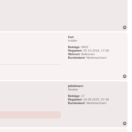
Na
ob
Karl.
Insider
Beiträge:
8902
Registriert:
05.10.2018, 17:08
Wohnort:
Balkonien
Bundesland:
Niedersachsen
Na
ob
jwfeldmann
Newbie
Beiträge:
17
Registriert:
18.08.2025, 07:38
Bundesland:
Niedersachsen
Na
ob