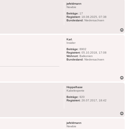
jwfeldmann
Newbie
Beiträge:
17
Registriert:
18.08.2025, 07:38
Bundesland:
Niedersachsen
Na
ob
Karl.
Insider
Beiträge:
8902
Registriert:
05.10.2018, 17:08
Wohnort:
Balkonien
Bundesland:
Niedersachsen
Na
ob
Hoppelhase
Kabelexperte
Beiträge:
920
Registriert:
26.07.2017, 18:42
Na
ob
jwfeldmann
Newbie