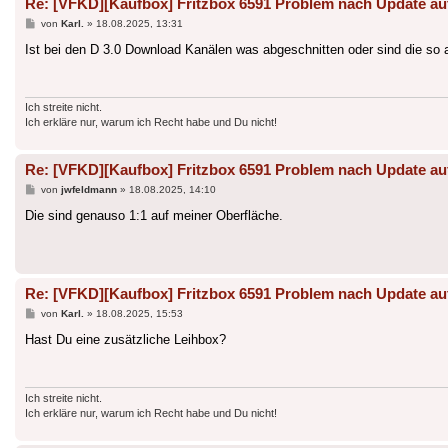
Re: [VFKD][Kaufbox] Fritzbox 6591 Problem nach Update au
Beitrag
von
Karl.
»
18.08.2025, 13:31
Ist bei den D 3.0 Download Kanälen was abgeschnitten oder sind die so 
Ich streite nicht.
Ich erkläre nur, warum ich Recht habe und Du nicht!
Re: [VFKD][Kaufbox] Fritzbox 6591 Problem nach Update au
Beitrag
von
jwfeldmann
»
18.08.2025, 14:10
Die sind genauso 1:1 auf meiner Oberfläche.
Re: [VFKD][Kaufbox] Fritzbox 6591 Problem nach Update au
Beitrag
von
Karl.
»
18.08.2025, 15:53
Hast Du eine zusätzliche Leihbox?
Ich streite nicht.
Ich erkläre nur, warum ich Recht habe und Du nicht!