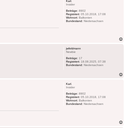
Karl.
Insider
Beiträge:
8902
Registriert:
05.10.2018, 17:08
Wohnort:
Balkonien
Bundesland:
Niedersachsen
Na
ob
jwfeldmann
Newbie
Beiträge:
17
Registriert:
18.08.2025, 07:38
Bundesland:
Niedersachsen
Na
ob
Karl.
Insider
Beiträge:
8902
Registriert:
05.10.2018, 17:08
Wohnort:
Balkonien
Bundesland:
Niedersachsen
Na
ob