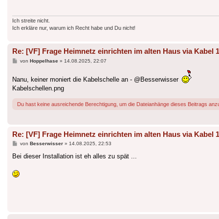
Ich streite nicht.
Ich erkläre nur, warum ich Recht habe und Du nicht!
Re: [VF] Frage Heimnetz einrichten im alten Haus via Kabel 
Beitrag
von
Hoppelhase
»
14.08.2025, 22:07
Nanu, keiner moniert die Kabelschelle an - @Besserwisser
Kabelschellen.png
Du hast keine ausreichende Berechtigung, um die Dateianhänge dieses Beitrags anz
Re: [VF] Frage Heimnetz einrichten im alten Haus via Kabel 
Beitrag
von
Besserwisser
»
14.08.2025, 22:53
Bei dieser Installation ist eh alles zu spät ...