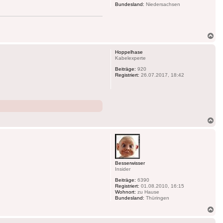
Bundesland:
Niedersachsen
Na
ob
Hoppelhase
Kabelexperte
Beiträge:
920
Registriert:
26.07.2017, 18:42
Na
ob
Besserwisser
Insider
Beiträge:
6390
Registriert:
01.08.2010, 16:15
Wohnort:
zu Hause
Bundesland:
Thüringen
Na
ob