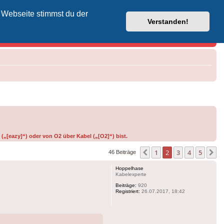
 Webseite stimmst du der
Vodafone-Kabel-Helpdesk
Verstanden!
(„[eazy]“) oder von O2 über Kabel („[O2]“) bist.
1
2
3
4
5
Vorherige
N
46 Beiträge
Hoppelhase
Kabelexperte
Beiträge:
920
Registriert:
26.07.2017, 18:42