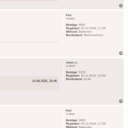
Na
ob
Karl.
Insider
Beiträge:
8902
Registriert:
05.10.2018, 17:08
Wohnort:
Balkonien
Bundesland:
Niedersachsen
Na
ob
robert_s
Insider
Beiträge:
8236
Registriert:
30.11.2010, 15:09
Bundesland:
Berlin
14.08.2025, 20:46
Na
ob
Karl.
Insider
Beiträge:
8902
Registriert:
05.10.2018, 17:08
Wohnort:
Balkonien