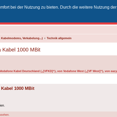
fort bei der Nutzung zu bieten. Durch die weitere Nutzung der
izielles Vodafone-Kabel-Forum
unkt für Kabelkunden von Vodafone - von Kunden für Kunden
 Kabelmodems, Verkabelung...)
Technik allgemein
a Kabel 1000 MBit
n Vodafone Kabel Deutschland („[VFKD]“), von Vodafone West („[VF West]“), von eazy 
a Kabel 1000 MBit
den.
usehen.