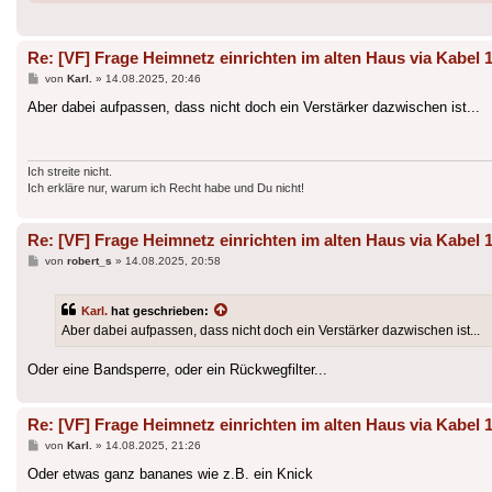
Re: [VF] Frage Heimnetz einrichten im alten Haus via Kabel 
Beitrag
von
Karl.
»
14.08.2025, 20:46
Aber dabei aufpassen, dass nicht doch ein Verstärker dazwischen ist...
Ich streite nicht.
Ich erkläre nur, warum ich Recht habe und Du nicht!
Re: [VF] Frage Heimnetz einrichten im alten Haus via Kabel 
Beitrag
von
robert_s
»
14.08.2025, 20:58
Karl.
hat geschrieben:
Aber dabei aufpassen, dass nicht doch ein Verstärker dazwischen ist...
Oder eine Bandsperre, oder ein Rückwegfilter...
Re: [VF] Frage Heimnetz einrichten im alten Haus via Kabel 
Beitrag
von
Karl.
»
14.08.2025, 21:26
Oder etwas ganz bananes wie z.B. ein Knick