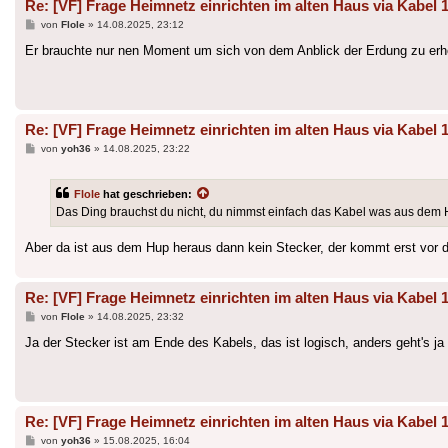
Re: [VF] Frage Heimnetz einrichten im alten Haus via Kabel 
Beitrag
von
Flole
»
14.08.2025, 23:12
Er brauchte nur nen Moment um sich von dem Anblick der Erdung zu erho
Re: [VF] Frage Heimnetz einrichten im alten Haus via Kabel 
Beitrag
von
yoh36
»
14.08.2025, 23:22
Flole
hat geschrieben:
Das Ding brauchst du nicht, du nimmst einfach das Kabel was aus dem 
Aber da ist aus dem Hup heraus dann kein Stecker, der kommt erst vor de
Re: [VF] Frage Heimnetz einrichten im alten Haus via Kabel 
Beitrag
von
Flole
»
14.08.2025, 23:32
Ja der Stecker ist am Ende des Kabels, das ist logisch, anders geht's j
Re: [VF] Frage Heimnetz einrichten im alten Haus via Kabel 
Beitrag
von
yoh36
»
15.08.2025, 16:04