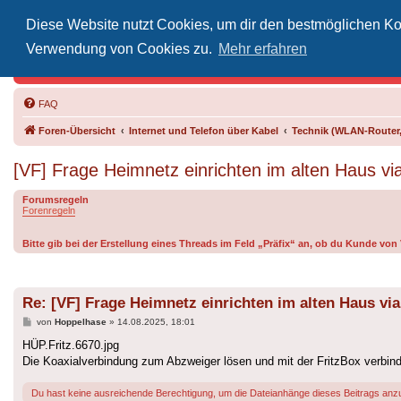
Diese Website nutzt Cookies, um dir den bestmöglichen Kom
Inoff
Verwendung von Cookies zu.
Mehr erfahren
Der Treffp
FAQ
Foren-Übersicht
Internet und Telefon über Kabel
Technik (WLAN-Router,
[VF] Frage Heimnetz einrichten im alten Haus vi
Forumsregeln
Forenregeln
Bitte gib bei der Erstellung eines Threads im Feld „Präfix“ an, ob du Kunde vo
Re: [VF] Frage Heimnetz einrichten im alten Haus vi
Beitrag
von
Hoppelhase
»
14.08.2025, 18:01
HÜP.Fritz.6670.jpg
Die Koaxialverbindung zum Abzweiger lösen und mit der FritzBox verbin
Du hast keine ausreichende Berechtigung, um die Dateianhänge dieses Beitrags anz