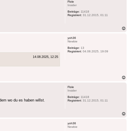
Flole
Insider
Beiträge:
11418
Registriert:
31.12.2015, 01:11
Na
ob
yoh36
Newbie
Beiträge:
13
Registriert:
04.08.2025, 19:09
14.08.2025, 12:25
Na
ob
Flole
Insider
Beiträge:
11418
dem wo du es haben willst.
Registriert:
31.12.2015, 01:11
Na
ob
yoh36
Newbie