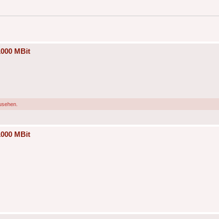
1000 MBit
usehen.
1000 MBit